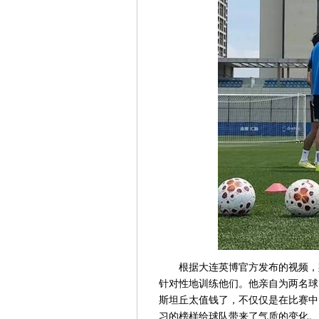
根据大连英博官方发布的视频，
针对性地训练他们。他亲自为两名球
斯坦丘太值钱了，不仅仅是在比赛中
习的榜样给球队带来了气质的变化。