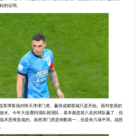
好的证明。
5轮，大连英博客场对阵天津津门虎。赢得成都蓉城只是开始。面对垫底的
放水。今年大连遇到强队就强队，基本都是前八名的球队赢了，但
战术思维造成的。虽然津门虎是倒数第一，但是有六场平局。战胜
。