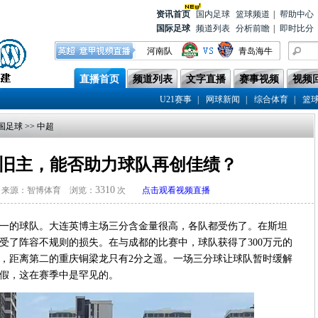
资讯首
页
国内足球
篮球频道
|
帮助中心
国际足球
频道列表
分析前瞻
|
即时比分
河南队
青岛海牛
北京国安
辽宁铁人
上海申花
天津津门虎
直播首页
频道列表
文字直播
赛事视频
视频
重庆铜梁龙
浙江队
|
|
|
U21赛事
网球新闻
综合体育
篮
青岛西海岸
成都蓉城
国足球
>>
中超
云南玉昆
上海海港
旧主，能否助力球队再创佳绩？
3310
来源：智博体育 浏览：
次
点击观看视频直播
一的球队。大连英博主场三分含金量很高，各队都受伤了。在斯坦
受了阵容不规则的损失。在与成都的比赛中，球队获得了300万元的
，距离第二的重庆铜梁龙只有2分之遥。一场三分球让球队暂时缓解
假，这在赛季中是罕见的。