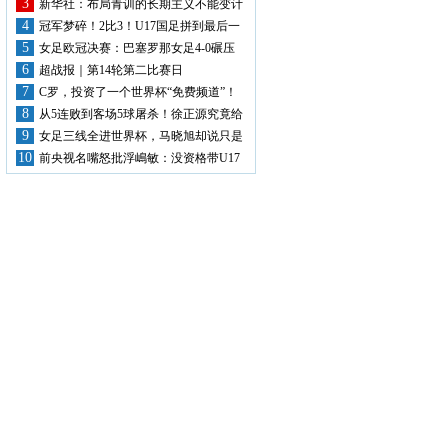
3
战天津不...
新华社：布局青训的长期主义不能变计
4
划不变终...
冠军梦碎！2比3！U17国足拼到最后一
5
秒，...
女足欧冠决赛：巴塞罗那女足4-0碾压
6
女足欧...
超战报｜第14轮第二比赛日
7
C罗，投资了一个世界杯“免费频道”！
8
从5连败到客场5球屠杀！徐正源究竟给
9
辽宁铁...
女足三线全进世界杯，马晓旭却说只是
10
及格线，...
前央视名嘴怒批浮嶋敏：没资格带U17
国足踢...