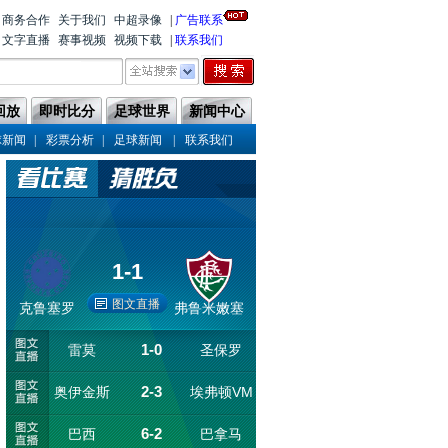
商务合作
关于我们
中超录像
|
广告联系
文字直播
赛事视频
视频下载
|
联系我们
回放
即时比分
足球世界
新闻中心
|
|
|
球新闻
彩票分析
足球新闻
联系我们
1-1
图文直播
克鲁塞罗
弗鲁米嫩塞
1-0
雷莫
圣保罗
2-3
奥伊金斯
埃弗顿VM
6-2
巴西
巴拿马