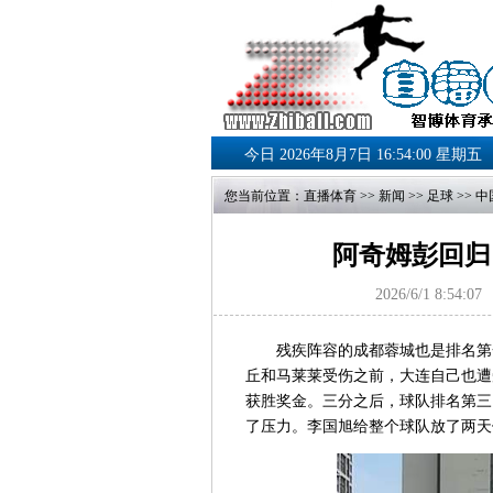
今日 2026年8月7日 16:54:01 星期五
您当前位置：
直播体育
>>
新闻
>>
足球
>>
中
阿奇姆彭回归
2026/6/1 8:54:07
残疾阵容的成都蓉城也是排名第
丘和马莱莱受伤之前，大连自己也遭
获胜奖金。三分之后，球队排名第三
了压力。李国旭给整个球队放了两天