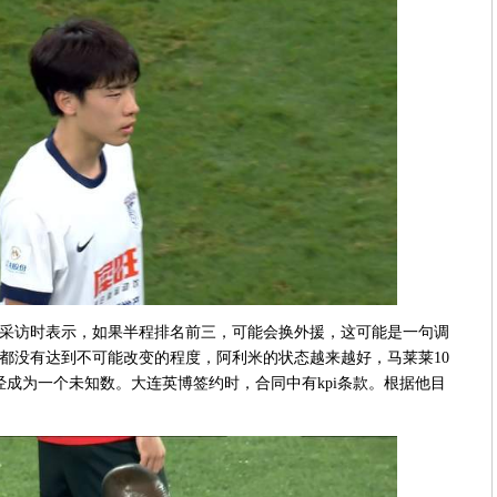
采访时表示，如果半程排名前三，可能会换外援，这可能是一句调
都没有达到不可能改变的程度，阿利米的状态越来越好，马莱莱10
经成为一个未知数。大连英博签约时，合同中有kpi条款。根据他目