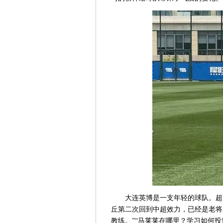
大连英博是一支年轻的球队。超
丘第二次回到中超效力，已经是老将
教练。”“马莱莱在哪里？学习如何