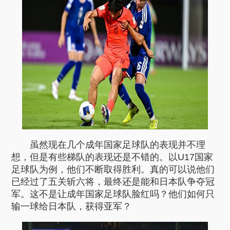
虽然现在几个成年国家足球队的表现并不理
想，但是有些梯队的表现还是不错的。以U17国家
足球队为例，他们不断取得胜利。真的可以说他们
已经过了五关斩六将，最终还是能和日本队争夺冠
军。这不是让成年国家足球队脸红吗？他们如何只
输一球给日本队，获得亚军？