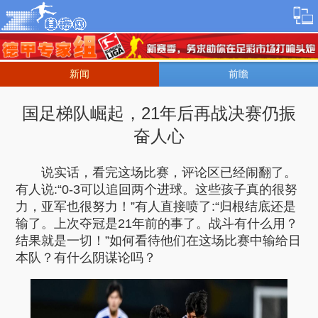
新闻
前瞻
国足梯队崛起，21年后再战决赛仍振
奋人心
说实话，看完这场比赛，评论区已经闹翻了。
有人说:“0-3可以追回两个进球。这些孩子真的很努
力，亚军也很努力！”有人直接喷了:“归根结底还是
输了。上次夺冠是21年前的事了。战斗有什么用？
结果就是一切！”如何看待他们在这场比赛中输给日
本队？有什么阴谋论吗？