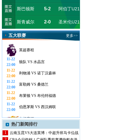
5-2
斯巴顿斯
阿伯丁U21
2-0
斯青威尔
圣米伦U21
五大联赛
更多>>
英超赛程
11-22
狼队 VS 水晶宫
22:00
11-22
利物浦 VS 诺丁汉森林
22:00
11-22
富勒姆 VS 桑德兰
22:00
11-22
布莱顿 VS 布伦特福德
22:00
11-22
伯恩茅斯 VS 西汉姆联
22:00
中超赛程
热门新闻排行
11-22
武汉三镇 VS 山东泰山
1
云南玉昆VS大连英博：中超升班马卡位战
15:30
11-22
2
的战...
CBA今日炸锅！广州队季前赛遭快船血洗