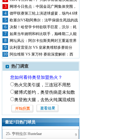
青岛西海岸 VS 长春亚泰
15:30
3
47...
网球今日焦点：中国金花广网集体突围，
11-22
4
河南队 VS 云南玉昆
莱巴金...
德甲联赛第三轮上演进球盛宴，场均4.6球
15:30
5
创...
欧塞尔VS勒阿弗尔：法甲保级生死战的战
11-22
浙江队 VS 青岛海牛
6
术博...
15:30
决裂！哈登学卡特欲联手巨星，沃尔：耗
11-22
7
子尾汁！
如果当年姚明和科比联手，巅峰期二人能
天津津门虎 VS 上海申花
15:30
8
夺冠吗？
网坛风云：阿尔卡拉斯美网封王重返世界
9
德甲赛程
第一，...
比利亚雷亚尔 VS 皇家奥维耶多赛前分
10
析：...
阿拉维斯 VS 莱万特 赛前深度解析：西
11-22
美因茨 VS 霍芬海姆
甲...
03:30
热门调查
11-22
沃尔夫斯堡 VS 勒沃库森
22:30
您如何看待奥登加盟热火？
11-22
海登海姆 VS 门兴格拉德巴赫
22:30
热火完美引援，三连冠不用愁
11-22
赌博式签约，奥登伤病是未知数
多特蒙德 VS 斯图加特
22:30
奥登抱大腿，去热火纯属混戒指
11-22
拜仁慕尼黑 VS 弗赖堡
22:30
意甲赛程
最近7日热门球员
11-22
卡利亚里 VS 热那亚
22:00
25- 亨特拉尔 Huntelaar
9
11-23
佛罗伦萨 VS 尤文图斯