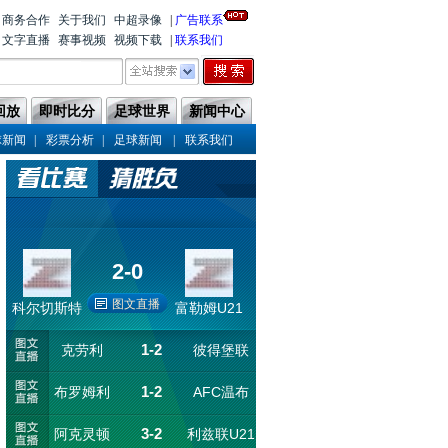
商务合作
关于我们
中超录像
|
广告联系
文字直播
赛事视频
视频下载
|
联系我们
回放
即时比分
足球世界
新闻中心
|
|
|
球新闻
彩票分析
足球新闻
联系我们
2-0
图文直播
科尔切斯特
富勒姆U21
联
1-2
克劳利
彼得堡联
1-2
布罗姆利
AFC温布
3-2
阿克灵顿
利兹联U21
尔登