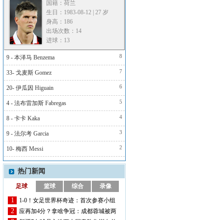
国籍：荷兰
01:00
11-23
生日：1983-08-12 | 27 岁
那不勒斯 VS 亚特兰大
03:45
身高：186
11-23
出场次数：14
维罗纳 VS 帕尔马
19:30
进球：13
11-23
乌迪内斯 VS 博洛尼亚
22:00
8
9 - 本泽马 Benzema
7
33- 戈麦斯 Gomez
6
20- 伊瓜因 Higuain
5
4 - 法布雷加斯 Fabregas
4
8 - 卡卡 Kaka
3
9 - 法尔考 Garcia
2
10- 梅西 Messi
热门新闻
足球
篮球
综合
录像
1
1-0！女足世界杯奇迹：首次参赛小组
2
第3出...
应再加4分？拿啥争冠：成都蓉城被两