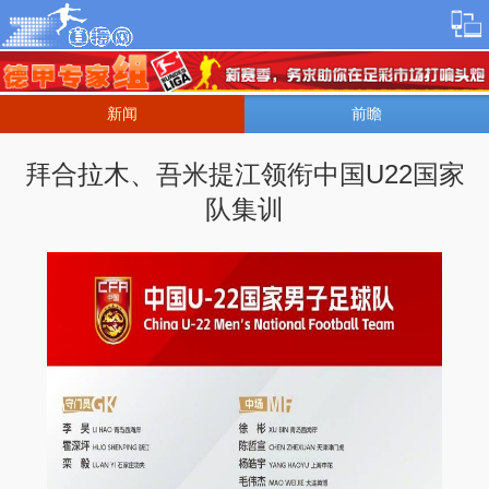
新闻
前瞻
拜合拉木、吾米提江领衔中国U22国家
队集训