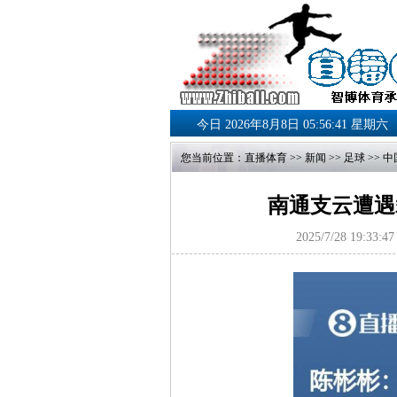
今日 2026年8月8日 05:56:42 星期六
您当前位置：
直播体育
>>
新闻
>>
足球
>>
中
南通支云遭遇
2025/7/28 19:33:47