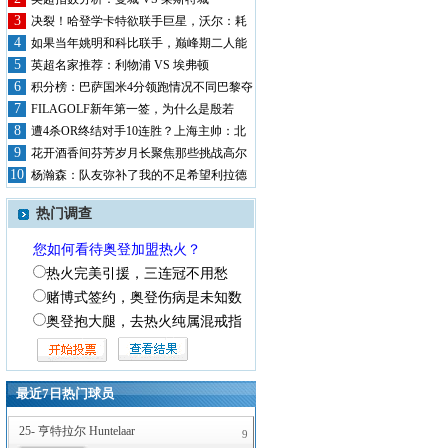
青岛西海岸 VS 河南队
19:35
3
决裂！哈登学卡特欲联手巨星，沃尔：耗
08-02
4
成都蓉城 VS 山东泰山
子尾汁！
如果当年姚明和科比联手，巅峰期二人能
19:35
5
夺冠吗？
英超名家推荐：利物浦 VS 埃弗顿
08-02
梅州客家 VS 上海海港
6
20:00
积分榜：巴萨国米4分领跑情况不同巴黎夺
08-03
7
冠枪...
FILAGOLF新年第一签，为什么是殷若
大连英博 VS 青岛海牛
19:00
8
宁？
遭4杀OR终结对手10连胜？上海主帅：北
9
德甲赛程
京...
花开酒香间芬芳岁月长聚焦那些挑战高尔
10
夫酒挑...
杨瀚森：队友弥补了我的不足希望利拉德
08-23
拜仁慕尼黑 VS RB莱比锡
早日回归
02:30
热门调查
08-23
柏林联合 VS 斯图加特
21:30
您如何看待奥登加盟热火？
08-23
海登海姆 VS 沃尔夫斯堡
21:30
热火完美引援，三连冠不用愁
08-23
赌博式签约，奥登伤病是未知数
弗赖堡 VS 奥格斯堡
21:30
奥登抱大腿，去热火纯属混戒指
08-23
法兰克福 VS 云达不莱梅
21:30
意甲赛程
最近7日热门球员
08-24
热那亚 VS 莱切
00:30
25- 亨特拉尔 Huntelaar
9
08-24
萨索洛 VS 那不勒斯