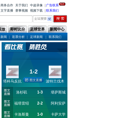
商务合作
关于我们
中超录像
|
广告联系
文字直播
赛事视频
视频下载
|
联系我们
回放
即时比分
足球世界
新闻中心
|
|
|
球新闻
彩票分析
足球新闻
联系我们
1-2
图文直播
塔科马反抗
波特兰伐木
者
工后备队
1-3
洛杉矶
堪萨斯城
2-2
福塔雷绍
FCII队
阿利安萨
后备队
1-0
卡洛斯曼
查
卡萨大学