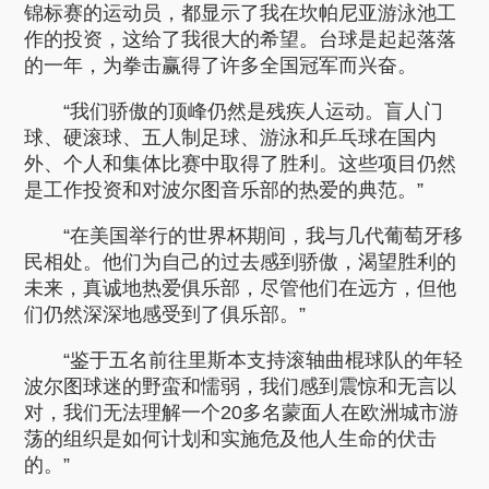
锦标赛的运动员，都显示了我在坎帕尼亚游泳池工
作的投资，这给了我很大的希望。台球是起起落落
的一年，为拳击赢得了许多全国冠军而兴奋。
“我们骄傲的顶峰仍然是残疾人运动。盲人门
球、硬滚球、五人制足球、游泳和乒乓球在国内
外、个人和集体比赛中取得了胜利。这些项目仍然
是工作投资和对波尔图音乐部的热爱的典范。”
“在美国举行的世界杯期间，我与几代葡萄牙移
民相处。他们为自己的过去感到骄傲，渴望胜利的
未来，真诚地热爱俱乐部，尽管他们在远方，但他
们仍然深深地感受到了俱乐部。”
“鉴于五名前往里斯本支持滚轴曲棍球队的年轻
波尔图球迷的野蛮和懦弱，我们感到震惊和无言以
对，我们无法理解一个20多名蒙面人在欧洲城市游
荡的组织是如何计划和实施危及他人生命的伏击
的。”