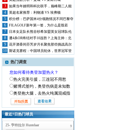
天津津门虎 VS 成都蓉城
19:35
3
如果当年姚明和科比联手，巅峰期二人能
07-18
4
长春亚泰 VS 上海海港
夺冠吗？
英超名家推荐：利物浦 VS 埃弗顿
19:35
5
积分榜：巴萨国米4分领跑情况不同巴黎夺
07-18
浙江队 VS 云南玉昆
6
冠枪...
20:00
FILAGOLF新年第一签，为什么是殷若
07-19
7
宁？
日本女足队长熊谷纱希加盟英女冠球队伦
大连英博 VS 山东泰山
19:00
8
敦城雌...
遭4杀OR终结对手10连胜？上海主帅：北
9
德甲赛程
京...
花开酒香间芬芳岁月长聚焦那些挑战高尔
10
夫酒挑...
斯诺克赛程：中国球员轮休，世界冠军登
意甲赛程
场，1...
热门调查
08-24
科莫 VS 拉齐奥
21:00
您如何看待奥登加盟热火？
08-24
卡利亚里 VS 佛罗伦萨
热火完美引援，三连冠不用愁
21:00
08-24
赌博式签约，奥登伤病是未知数
亚特兰大 VS 比萨
21:00
奥登抱大腿，去热火纯属混戒指
08-24
罗马 VS 博洛尼亚
21:00
08-24
AC米兰 VS 克雷莫纳
21:00
最近7日热门球员
25- 亨特拉尔 Huntelaar
9