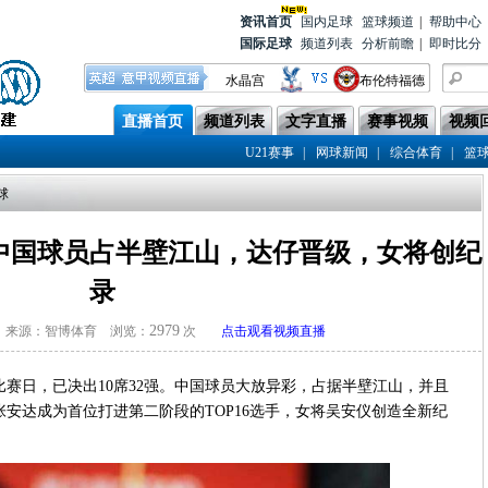
资讯首
页
国内足球
篮球频道
|
帮助中心
国际足球
频道列表
分析前瞻
|
即时比分
水晶宫
布伦特福德
富勒姆
狼队
直播首页
频道列表
文字直播
赛事视频
视频
利物浦
阿斯顿维拉
|
|
|
U21赛事
网球新闻
综合体育
篮
曼城
伯恩茅斯
球
布莱顿
利兹联
伯恩利
阿森纳
！中国球员占半壁江山，达仔晋级，女将创纪
录
2979
来源：智博体育 浏览：
次
点击观看视频直播
比赛日，已决出10席32强。中国球员大放异彩，占据半壁江山，并且
张安达成为首位打进第二阶段的TOP16选手，女将吴安仪创造全新纪