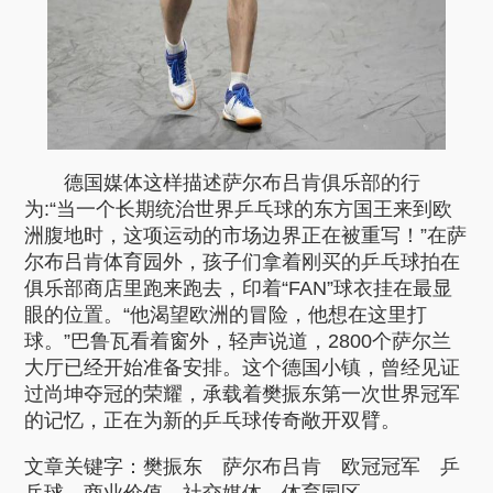
德国媒体这样描述萨尔布吕肯俱乐部的行
为:“当一个长期统治世界乒乓球的东方国王来到欧
洲腹地时，这项运动的市场边界正在被重写！”在萨
尔布吕肯体育园外，孩子们拿着刚买的乒乓球拍在
俱乐部商店里跑来跑去，印着“FAN”球衣挂在最显
眼的位置。“他渴望欧洲的冒险，他想在这里打
球。”巴鲁瓦看着窗外，轻声说道，2800个萨尔兰
大厅已经开始准备安排。这个德国小镇，曾经见证
过尚坤夺冠的荣耀，承载着樊振东第一次世界冠军
的记忆，正在为新的乒乓球传奇敞开双臂。
文章关键字：
樊振东
萨尔布吕肯
欧冠冠军
乒