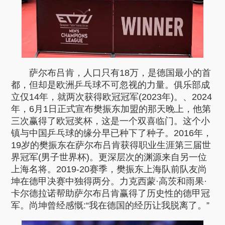
萨尔布吕肯，人口只有18万，是德国最小的首
都，但却是欧洲乒乓球不可忽视的力量。俱乐部成
立仅14年，就两次获得欧冠冠军(2023年)。、2024
年，6月1日正式宣布樊振东加盟的那天晚上，他第
三次赢得了欧冠奖杯，这是一个双喜临门。这个小
镇与中国乒乓球的缘分早已种下了种子。2016年，
19岁的樊振东在萨尔布吕肯获得职业生涯第三届世
界冠军(男子世界杯)。更深层次的渊源来自另一位
上海名将。2019-20赛季，樊振东上海队前队友尚
坤在德甲决赛中独得两分。力克西蒙·高茨和雨果·
卡尔德拉诺帮助萨尔布吕肯赢得了历史性的德甲冠
军。尚坤曾经感慨:“我在德国的经历让我脱离了。”