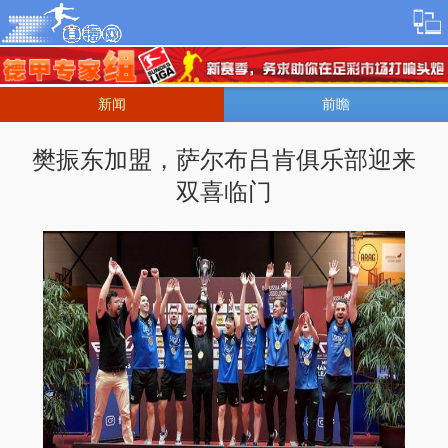
新闻
前瞻
樊振东加盟，萨尔布吕肯俱乐部迎来
双喜临门