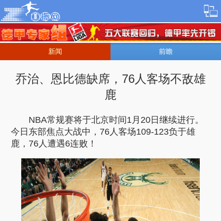
新闻
前瞻
乔治、恩比德缺席，76人客场不敌雄
鹿
NBA常规赛将于北京时间1月20日继续进行。
今日东部焦点大战中，76人客场109-123负于雄
鹿，76人遭遇6连败！