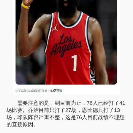
需要注意的是，到目前为止，76人已经打了41
场比赛。乔治目前只打了27场，恩比德只打了13
场，球队阵容严重不整，这是76人目前战绩不理想
的直接原因。