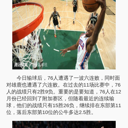
今日输球后，76人遭遇了一波六连败，同时面
对雄鹿也遭遇了六连败。在过去的11场比赛中，76
人的战绩只有2胜9负。重要的是要知道，76人在12
月份已经回到了附加赛区，但随着最近的连续输
球，他们的战绩只有15胜26负，继续排在东部第11
位，落后东部第10位的公牛多达2.5胜。