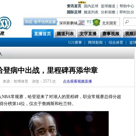
资讯首
页
国内足球
篮球频道
|
帮助中心
国际足球
频道列表
分析前瞻
|
即时比分
深圳新鹏城
北京国安
北京国安
大连英博
直播首页
频道列表
文字直播
赛事视频
视频
北京国安
上海海港
|
|
|
U21赛事
网球新闻
综合体育
篮
河南队
北京国安
人
山东泰山
北京国安
北京国安
青岛海牛
哈登病中出战，里程碑再添华章
2573
来源：智博体育 浏览：
次
点击观看视频直播
进入NBA常规赛，哈登迎来了对湖人的里程碑，职业常规赛总得分超
史得分榜第14位，仅次于詹姆斯和杜兰特。