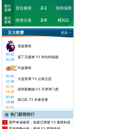
2-1
普拉滕斯
塔勒瑞斯
技
2-0
纽维尔老
飓风队
男孩
五大联赛
更多>>
英超赛程
05-02
诺丁汉森林 VS 布伦特福德
02:30
中超赛程
05-01
大连英博 VS 云南玉昆
15:30
05-01
深圳新鹏城 VS 天津津门虎
18:30
05-01
浙江队 VS 长春亚泰
19:00
05-01
河南队 VS 武汉三镇
19:00
热门新闻排行
05-01
山东泰山 VS 青岛海牛
1
西甲单场推荐：皇家贝蒂斯 VS 塞维利亚
19:35
2
英超指数分析：曼城 VS 莱斯特城