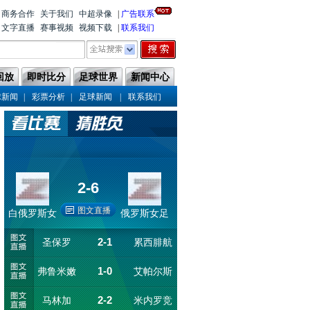
商务合作
关于我们
中超录像
|
广告联系
文字直播
赛事视频
视频下载
|
联系我们
回放
即时比分
足球世界
新闻中心
|
|
|
球新闻
彩票分析
足球新闻
联系我们
2-6
图文直播
白俄罗斯女
俄罗斯女足
足U16
U16
2-1
圣保罗
累西腓航
1-0
弗鲁米嫩
艾帕尔斯
海
2-2
马林加
塞
米内罗竞
登瑟