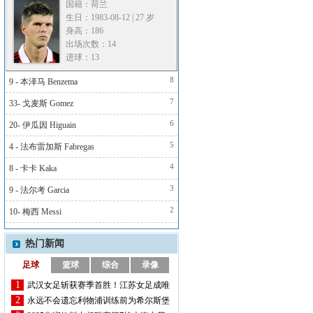
国籍：荷兰
生日：1983-08-12 | 27 岁
身高：186
出场次数：14
进球：13
8
9 - 本泽马 Benzema
7
33- 戈麦斯 Gomez
6
20- 伊瓜因 Higuain
5
4 - 法布雷加斯 Fabregas
4
8 - 卡卡 Kaka
3
9 - 法尔考 Garcia
2
10- 梅西 Messi
热门新闻
足球
篮球
综合
录像
1
武汉女足斩获赛季首胜！江苏女足成唯
2
一不败的...
永远不会遗忘利物浦训练前为希尔斯堡