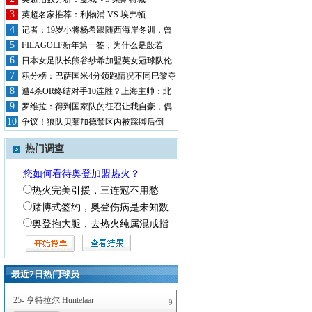
德甲赛程
3
英超名家推荐：利物浦 VS 埃弗顿
05-03
4
记者：19岁小将杨希跟随西海岸冬训，曾
海登海姆 VS 波鸿
02:30
5
长期...
FILAGOLF新年第一签，为什么是殷若
05-03
柏林联合 VS 云达不莱梅
6
宁？
日本女足队长熊谷纱希加盟英女冠球队伦
21:30
7
敦城雌...
05-03
积分榜：巴萨国米4分领跑情况不同巴黎夺
圣保利 VS 斯图加特
21:30
8
冠枪...
遭4杀OR终结对手10连胜？上海主帅：北
05-03
9
京...
罗维拉：得到国家队的征召让我自豪，偶
RB莱比锡 VS 拜仁慕尼黑
21:30
10
像是莫...
争议！狼队贝莱加德禁区内被踩脚后倒
05-03
门兴格拉德巴赫 VS 霍芬海姆
地，VA...
21:30
热门调查
意甲赛程
您如何看待奥登加盟热火？
05-03
都灵 VS 威尼斯
热火完美引援，三连冠不用愁
02:45
05-03
赌博式签约，奥登伤病是未知数
帕尔马 VS 科莫
21:00
奥登抱大腿，去热火纯属混戒指
05-03
卡利亚里 VS 乌迪内斯
21:00
05-04
莱切 VS 那不勒斯
00:00
最近7日热门球员
05-04
国际米兰 VS 维罗纳
02:45
25- 亨特拉尔 Huntelaar
9