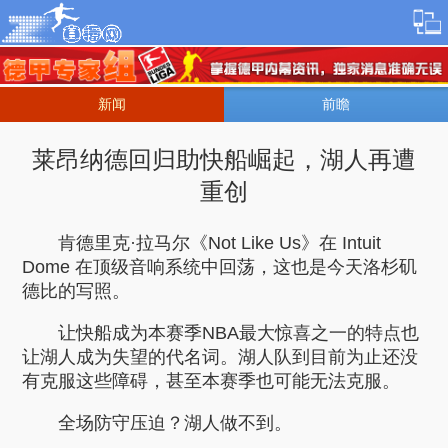
新闻
前瞻
莱昂纳德回归助快船崛起，湖人再遭
重创
肯德里克·拉马尔《Not Like Us》在 Intuit
Dome 在顶级音响系统中回荡，这也是今天洛杉矶
德比的写照。
让快船成为本赛季NBA最大惊喜之一的特点也
让湖人成为失望的代名词。湖人队到目前为止还没
有克服这些障碍，甚至本赛季也可能无法克服。
全场防守压迫？湖人做不到。