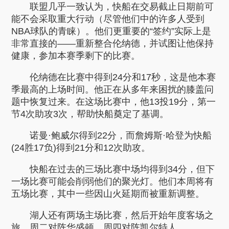
联盟几乎一致认为，快船在交易截止日期前可
能不会采取重大行动（尽管他们中的许多人受到
NBA球队的青睐）。他们更重要的“签约”实际上是
非常直接的——重新整合伦纳德，并试图让他保持
健康，参加本赛季剩下的比赛。
伦纳德在比赛中得到24分和17秒，这是他本赛
季最高的上场时间。他正在从多年来困扰的膝盖问
题中恢复过来。在这场比赛中，他13投19分，第一
节4次助攻3次，帮助快船奠定了基调。
诺曼·鲍威尔得到22分，而詹姆斯·哈登为快船
(24胜17负)得到21分和12次助攻。
快船在过去的三场比赛中场均得到34分，但下
一场比赛可能会削弱他们的聚光灯。他们本周将有
五场比赛，其中一些因山火延期而被重新调整。
湖人还有两场主场比赛，然后开始年度客场之
旅，周二对阵华盛顿，周四对阵凯尔特人。