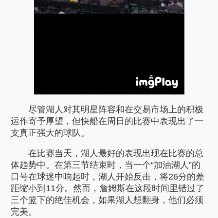
尽管湖人对其明星阵容和在交易市场上的积极
运作寄予厚望，但快船在周日的比赛中表现出了一
支真正强大的球队。
在比赛当天，湖人最好的表现出现在比赛的总
体趋势中。在第三节结束时，当一个“加油湖人”的
口号在球迷中响起时，湖人开始反击，将26分的差
距缩小到11分。然而，詹姆斯在这段时间里错过了
三个篮下的绝佳机会，如果湖人想翻身，他们必须
完美。