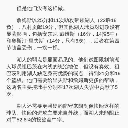
但是他们没有这样做。
詹姆斯以25分和11次助攻带领湖人（22胜18
负），八村贡献19分，但其他湖人球员对进攻没有
显著影响，包括安东尼·戴维斯（16分，14投5中）
和奥斯汀·里夫斯（14分，只有6次），后者在第四
节膝盖受伤，一瘸一拐。
湖人的弱点是显而易见的。他们试图限制前湖
人球员祖巴茨在内线的统治地位，但没有奏效。祖
巴茨利用湖人缺乏身高优势的弱点，得到21分和19
个篮板。他们需要给里夫斯和詹姆斯更多的帮助，
这两名主要控球手分别在17次湖人失误中贡献了5
次。
湖人还需要更强硬的防守来限制像快船这样的
球队。快船的进攻主要来自外线，而湖人未能阻止
对手52.8%的投篮命中率。