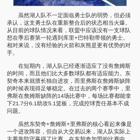
虽然湖人队不一定面临勇士队的弱势，但必须
承认，这支勇士队在重新整合后的状态相当火爆。
从目前的球队情况来看，联盟中应该没有一支球队
想在季后赛第一轮遇到库里+巴特勒带领的勇士。
相对来说，没有经验的火箭和灰熊是更有优势的对
手。
在短期内，湖人队已经逐渐适应了没有詹姆斯
的时间，而且他们比大多数球队都有适应能力。东
契奇本来就擅长独自进攻，而里弗斯在詹姆斯缺阵
的时候表现得足够稳定。在过去的两个赛季中，里
弗斯在詹姆斯缺阵的14场比赛中，每场比赛都能拿
下21.7分6.1助攻5.1篮板，完成控球责任基本不成
问题。
虽然东契奇+詹姆斯+里弗斯的核心看起来像是
一个进攻阵容，但自从大交易以来，湖人队实际上
主要靠防守赢得了比赛。在东契奇加盟的比赛中，