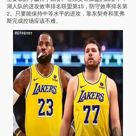
湖人队的进攻效率排名联盟第15，防守效率排名第
2。只要能保持中等水平的进攻，靠东契奇和里弗
斯完成控场应该不难。