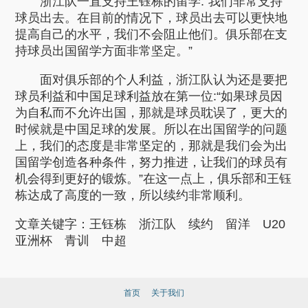
浙江队一直支持王钰栋的留学:“我们非常支持
球员出去。在目前的情况下，球员出去可以更快地
提高自己的水平，我们不会阻止他们。俱乐部在支
持球员出国留学方面非常坚定。”
面对俱乐部的个人利益，浙江队认为还是要把
球员利益和中国足球利益放在第一位:“如果球员因
为自私而不允许出国，那就是球员耽误了，更大的
时候就是中国足球的发展。所以在出国留学的问题
上，我们的态度是非常坚定的，那就是我们会为出
国留学创造各种条件，努力推进，让我们的球员有
机会得到更好的锻炼。”在这一点上，俱乐部和王钰
栋达成了高度的一致，所以续约非常顺利。
文章关键字：
王钰栋
浙江队
续约
留洋
U20
亚洲杯
青训
中超
首页
关于我们