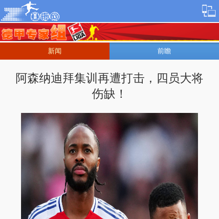
新闻
前瞻
阿森纳迪拜集训再遭打击，四员大将
伤缺！