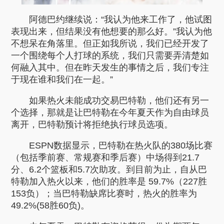
阿德巴约继续说：“我认为他来工作了，他试图
表现出来，但结果没有他想要的那么好。”我认为他
不想呆在角落里。但正如我所说，我们已经开发了
一个围绕每个人打球的系统，我们只需要弄清楚如
何融入其中。但在昨天发生的事情之后，我们专注
于现在谁和我们在一起。”
如果热火未能成功交易巴特勒，他们还有另一
个选择，那就是让巴特勒在今年夏天作为自由球员
离开，巴特勒预计将拒绝执行球员选项。
ESPN数据显示，巴特勒在热火队的380场比赛
（包括季前赛、常规赛和季后赛）中场得到21.7
分、6.2个篮板和5.7次助攻。到目前为止，自从巴
特勒加入热火以来，他们的胜率是 59.7%（227胜
153负）；当巴特勒缺席比赛时，热火的胜率为
49.2%(58胜60负)。