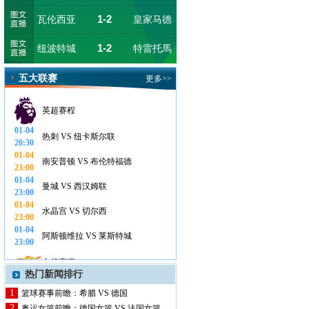
1-2
瓦伦西亚
皇家马德
1-2
纽波特城
特雷托馬
里
斯藍鳥
五大联赛
更多>>
英超赛程
01-04
热刺 VS 纽卡斯尔联
20:30
01-04
南安普顿 VS 布伦特福德
23:00
01-04
曼城 VS 西汉姆联
23:00
01-04
水晶宫 VS 切尔西
23:00
01-04
阿斯顿维拉 VS 莱斯特城
23:00
中超赛程
热门新闻排行
德甲赛程
1
篮球赛事前瞻：希腊 VS 德国
2
奥运女篮前瞻：德国女篮 VS 法国女篮