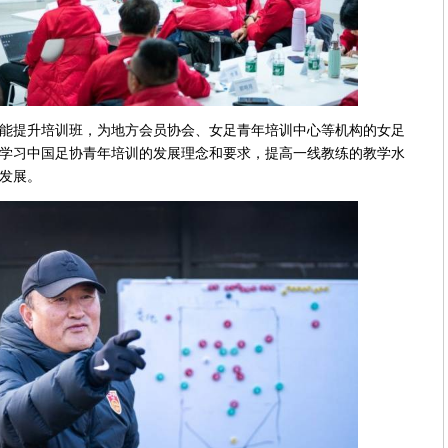
能提升培训班，为地方会员协会、女足青年培训中心等机构的女足
学习中国足协青年培训的发展理念和要求，提高一线教练的教学水
发展。