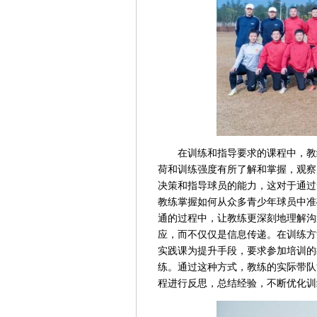
在训练和指导要求的课程中，教
荷和训练强度有所了解和掌握，观察
决策和指导球员的能力，这对于通过
教练掌握如何从众多青少年球员中准
通的过程中，让教练更深刻地理解沟
应，而不仅仅是信息传递。在训练方
实践课为提升手段，要求参加培训的
练。通过这种方式，教练的实际带队
程进行反思，总结经验，不断优化训