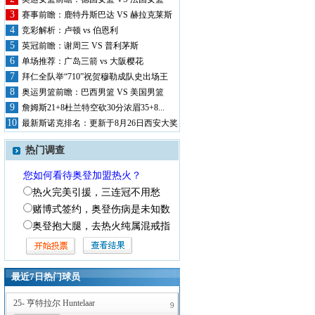
01-11
霍芬海姆 VS 沃尔夫斯堡
22:30
3
赛事前瞻：鹿特丹斯巴达 VS 赫拉克莱斯
01-11
4
竞彩解析：卢顿 vs 伯恩利
海登海姆 VS 柏林联合
22:30
5
英冠前瞻：谢周三 VS 普利茅斯
意甲赛程
6
单场推荐：广岛三箭 vs 大阪樱花
7
拜仁全队举“710”祝贺穆勒成队史出场王
12-28
帕尔马 VS 蒙扎
8
穆...
22:00
奥运男篮前瞻：巴西男篮 VS 美国男篮
12-28
9
詹姆斯21+8杜兰特空砍30分浓眉35+8...
恩波利 VS 热那亚
22:00
10
最新斯诺克排名：更新于8月26日西安大奖
12-29
卡利亚里 VS 国际米兰
赛...
01:00
热门调查
12-29
拉齐奥 VS 亚特兰大
03:45
您如何看待奥登加盟热火？
12-29
乌迪内斯 VS 都灵
热火完美引援，三连冠不用愁
19:30
赌博式签约，奥登伤病是未知数
奥登抱大腿，去热火纯属混戒指
最近7日热门球员
25- 亨特拉尔 Huntelaar
9