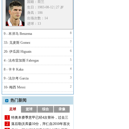
国籍：荷兰
生日：1983-08-12 | 27 岁
身高：186
出场次数：14
进球：13
8
9 - 本泽马 Benzema
7
33- 戈麦斯 Gomez
6
20- 伊瓜因 Higuain
5
4 - 法布雷加斯 Fabregas
4
8 - 卡卡 Kaka
3
9 - 法尔考 Garcia
2
10- 梅西 Messi
热门新闻
足球
篮球
综合
录像
1
特奥本赛季意甲已经4次替补，过去三
2
个赛季才...
落后勒沃库森10分，拜仁自2010年首次