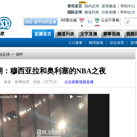
资讯首
页
国内足球
篮球频道
|
帮助中心
国际足球
频道列表
分析前瞻
|
即时比分
RB莱比锡
云达不莱梅
门兴格拉德
拜仁慕尼黑
弗赖堡
巴赫
基尔
直播首页
频道列表
文字直播
赛事视频
视频
海登海姆
柏林联合
|
|
|
U21赛事
网球新闻
综合体育
篮
霍芬海姆
沃尔夫斯堡
际足球
>>
德甲
奥格斯堡
斯图加特
期：穆西亚拉和奥利塞的NBA之夜
2279
来源：智博体育 浏览：
次
点击观看视频直播