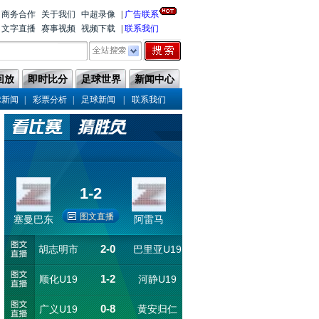
商务合作
关于我们
中超录像
|
广告联系
文字直播
赛事视频
视频下载
|
联系我们
回放
即时比分
足球世界
新闻中心
|
|
|
球新闻
彩票分析
足球新闻
联系我们
1-2
图文直播
塞曼巴东
阿雷马
2-0
胡志明市
巴里亚U19
1-2
顺化U19
U19
河静U19
0-8
广义U19
黄安归仁