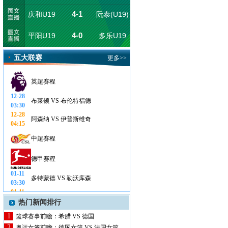
4-1
庆和U19
阮泰(U19)
U19
4-0
平阳U19
多乐U19
五大联赛
更多>>
英超赛程
12-28
布莱顿 VS 布伦特福德
03:30
12-28
阿森纳 VS 伊普斯维奇
04:15
中超赛程
德甲赛程
01-11
多特蒙德 VS 勒沃库森
03:30
01-11
圣保利 VS 法兰克福
22:30
热门新闻排行
01-11
美因茨 VS 波鸿
1
篮球赛事前瞻：希腊 VS 德国
22:30
2
奥运女篮前瞻：德国女篮 VS 法国女篮