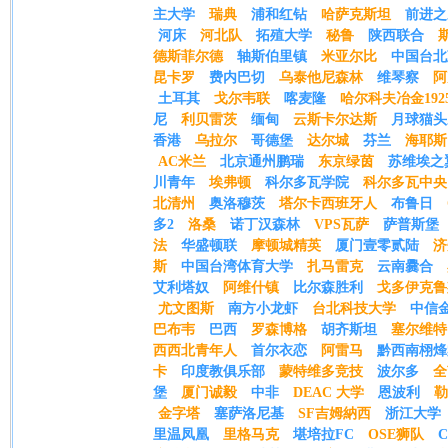
主大学
瑞典
浦和红钻
哈萨克斯坦
前进之
河床
河北队
拓殖大学
秘鲁
陕西联合
德斯菲尔德
轴斯伯里镇
米亚尔比
中国台北
昆卡罗
费内巴切
乌泰他尼森林
维琴察
阿
土耳其
戈尔韦联
喀麦隆
哈尔科夫冶金192
尼
利贝雷茨
缅甸
云斯卡尔达斯
月球猫头
香港
乌拉尔
哥德堡
达尔城
芬兰
海耶斯
AC米兰
北京通州鹏瑞
东京绿茵
苏维埃之
川青年
埃弗顿
科尔多瓦学院
科尔多瓦中央
北清州
奥洛穆茨
塔尔卡西班牙人
布鲁日
多2
洛桑
诺丁汉森林
VPS瓦萨
萨普斯堡
法
华盛顿联
摩顿城精英
厦门壹零贰陆
济
斯
中国台湾体育大学
扎马雷克
云南爨合
艾利塔奴
阿维什镇
比尔森胜利
戈多伊克鲁
尤文图斯
南方小龙虾
台北科技大学
中信
巴布韦
巴西
罗森博格
胡齐斯坦
塞尔维特
西西北青年人
首尔衣恋
阿雷马
黔西南栩烽
卡
印度教俱乐部
蒙特维多竞技
波尔多
全
堡
厦门诚毅
中非
DEAC 大学
恩波利
勒
金字塔
塞萨洛尼基
SF吉姆納西
浙江大学
里温凤凰
里格马克
堪培拉FC
OSE狮队