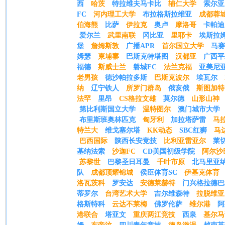
西
哈茨
特拉维夫马卡比
辅仁大学
索尔亚
FC
河内理工大学
布拉格斯拉维亚
成都蓉
伯海熊
比萨
伊拉克
奥卢
摩洛哥
卡帕迪
爱尔兰
武里南联
冈比亚
里耶卡
埃斯拉
堡
詹姆斯敦
广播APR
首尔国立大学
马赛
姆瑟
柬埔寨
巴斯克特塔图
汉都亚
广西平
福德
斯威士兰
磐城FC
法兰克福
亚美尼
老男孩
德沙帕拉多斯
巴斯克波尔
埃瓦尔
纳
辽宁铁人
所罗门群岛
俄亥俄
斯图加特
法罕
里昂
CS格拉文雄
莫尔德
山形山神
第比利斯国立大学
温特图尔
澳门城市大学
布里斯班奥林匹克
匈牙利
加拉塔萨雷
马
特兰大
维戈塞尔塔
KK动态
SBC红狮
马
巴西国际
陕西长安竞技
比利亚雷亚尔
莱
基纳法索
沙迦FC
CD美国初级学院
阿尔沙
苏黎世
巴黎圣日耳曼
千叶市原
北马里亚
队
成都顶耀锦城
侯臣体育SC
伊基克体育
洛瓦茨科
罗安达
安德莱赫特
门兴格拉德巴
蒂罗尔
台湾艺术大学
吉尔维森特
拉脱维亚
格斯特科
云达不莱梅
佛罗伦萨
维尔港
阿
港联合
塔亚文
重庆两江竞技
西泉
基尔马