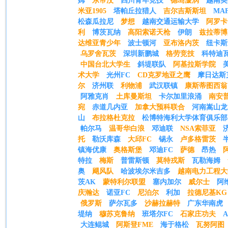
姆
东帝汶
四川青年竞技
德岛漩涡
越南英
米亚1905
塔帕丘拉猎人
吉尔吉斯斯坦
MA
松森瓜拉尼
梦想
越南交通运输大学
阿罗卡
利
博茨瓦纳
高阳索诺天枪
伊朗
兹拉蒂博
达维亚青少年
波士顿河
亚布洛内茨
纽卡斯
乌罗舍瓦茨
深圳新鹏城
格劳竞技
科特迪
中国台北大学生
斜堤联队
阿基拉斯学院
术大学
光州FC
CD克罗地亚之鹰
摩日达斯
尔
济州联
利物浦
武汉联镇
康斯蒂图西翁
阿雅克肖
土库曼斯坦
卡尔加里浪涌
南安
宛
赤道几内亚
加拿大预科联合
河南嵩山龙
山
布拉格杜克拉
松博特海利大学体育俱乐部
帕尔马
温哥华白浪
邓迪联
NSA索菲亚
托
勒沃库森
大邱FC
锡永
卢多格雷茨
镇海优康
奥格斯堡
邓迪FC
萨德
昂热
特拉
梅斯
普雷斯顿
莫特戎斯
瓦勒海姆
奥
飓风队
哈波埃尔米吉多
越南电力工程大
茨AK
蒙特利尔联盟
塞内加尔
威尔士
阿
庆瀚达
诺亚FC
尼泊尔
利加
拉德尼基KG
俄罗斯
萨尔瓦多
沙赫拉赫特
广东华南虎
堤纳
穆苏克鲁纳
班塔尔FC
石家庄功夫
大连鲲城
阿斯登FME
海于格松
瓦努阿图