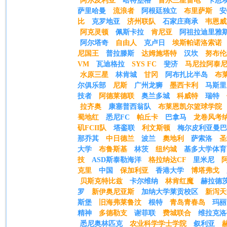
阿尔及利亚
哈特堡格
首尔三星雷电
卡恩
萨里哈曼
流浪者
阿根廷独立
布里萨斯
安
比
克罗地亚
济州联队
石家庄商承
韦恩威
阿克灵顿
佩斯卡拉
肯尼亚
阿祖拉迪里雅
阿尔塔奇
自由人
克卢日
埃斯帕诺洛索诺
尼国王
普拉滕斯
达姆施塔特
汉坎
努布伦
VM
瓦迪格拉
SYS FC
斐济
马尼拉阿泰
水原三星
林肯城
甘冈
阿布扎比半岛
布
尔俱乐部
尼斯
广州龙狮
墨西卡利
马斯里
技者
阿德莱德联
奥兰多城
科威特
瑞特
拉齐奥
康塞普西翁队
布莱恩凯尔篮球学院
蜀地红
悉尼FC
帕丘卡
巴拿马
龙卷风考
矶FCII队
塔銮联
利文斯顿
梅尔皮利亚曼巴
那乔其
中日德兰
波兰
奧地利
萨索洛
圣
大学
布鲁斯基
林茨
纽约城
基多大学体育
技
ASD斯泰勒海洋
格拉纳达CF
里米尼
克里
中国
保加利亚
香港大学
博塔弗戈
贝斯克特比兹
卡尔维纳
林肯红魔
赫拉德
罗
新伊奥尼亚斯
加纳大学莱贡校区
新泻天
斯堡
旧海弗莱鲁汶
根特
青岛青春岛
玛丽
精神
多德勒支
谢菲联
费城联合
维拉克洛
悉尼奥林匹克
农业科学学士学院
叙利亚