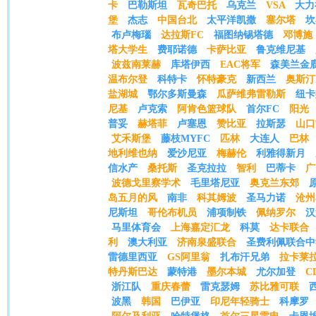
卡
巴勒斯坦
瓦奇巴托
乌克兰
VSA
大力
堡
杰志
中国台北
太平洋凯撒
塞尔塔
坎
布卢梅瑙
达拉斯FC
福图纳锡塔德
邓博施
塔大学生
费耶诺德
卡萨比亚
鲁克维尼基
波兹南莱赫
库塔伊西
EAC将军
森美兰金
温布尔登
科特卡
怀特豪克
新西兰
奥斯汀
盐湖城
鄂尔多斯曼森
瓜萨维弗雷勒斯
纽卡
尼基
卢克索
阿肯色篮球队
首尔FC
阳光
普妥
赫塔菲
卢塞恩
赞比亚
拉斯瑟
山口
艾禾斯堡
藤枝MYFC
匹林
大连人
巴林
地利维也纳
爱沙尼亚
梅赫伦
利雅得新月
信水产
桑托斯
圣克拉拉
智利
巴蒂卡
广
波德戈里察学术
毛里塔尼亚
奥克兰东郊
岛五月的风
南非
科其姆波
圣马力诺
沧州
尼斯坦
哥伦布机员
浦项制铁
佩纳罗尔
汉
马里体育会
上海嘉定汇龙
科莫
达卡联合
利
澳大利亚
济南泉盛联合
圣费利佩联合中
雷德里西亚
GS阿里翁
扎布汗兄弟
拉卡莱
特丹斯巴达
蒙特港
墨尔本城
尤尔加登
C
浙江队
重庆春蕾
雷克瑟姆
苏比雅可联
波黑
韩国
巴伊亚
印尼年轻骑士
科摩罗