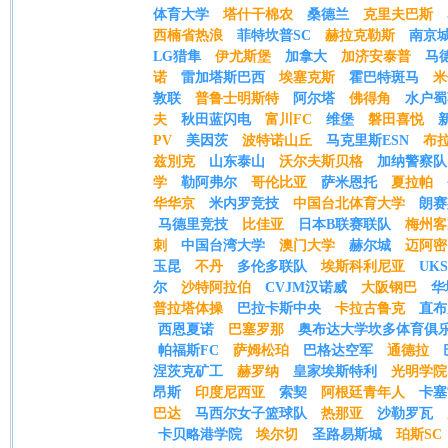
体育大学
塔什干棉农
桑德兰
克里夫巴斯
西楠省热浪
菲特坎普SC
赫拉克勒斯
南京
LG猎隼
伊尤斯堡
加拿大
加济安泰普
马
诺
雷加塔斯巴西
埃塞克斯
霍巴特斑马
米
敦联
普鲁士明斯特
阿尔塔
佛得角
水户蜀
夫
秋田蓝闪电
富川FC
维堡
磐田喜悦
PV
美因茨
波特诺山丘
马克里斯ESN
布拉
兹別克
山东泰山
沃尔夫斯贝格
加纳警察队
学
勒阿弗尔
哥伦比亚
萨米恩托
夏拉帕
华华京
米内罗竞技
中国台北体育大学
朗赛
马德里竞技
比佳亚
日本B联赛联队
梅州客
刺
中国台湾大学
澳门大学
赫尔城
迈阿密
玉昆
不丹
多伦多联队
埃斯科利尼亚
UK
尔
沙特阿拉伯
CVJM汉诺威
大阪钢巴
华
普拉塔体操
巴拉卡斯中央
卡拉古鲁克
直布
西恩夏诺
巴塞罗那
奥布达大学坎多体育俱
帕福斯FC
萨姆松珀
巴格达空军
通德拉
涅茨克矿工
赫罗纳
皇家埃斯特利
光明学院
昂斯
印度尼西亚
索契
阿根廷青年人
卡塞
巴达
马西尔女子篮球队
热那亚
沙勒罗瓦
卡贝略港学院
埃尔切
圣路易斯城
珀斯SC