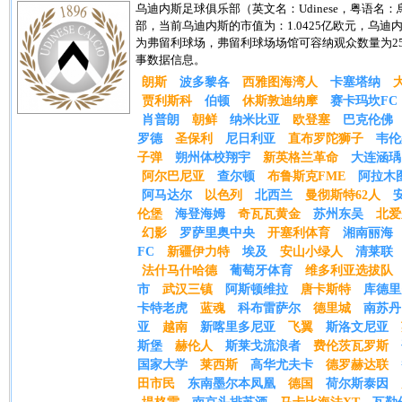
乌迪内斯足球俱乐部（英文名：Udinese，粤语名
部，当前乌迪内斯的市值为：1.0425亿欧元，乌迪
为弗留利球场，弗留利球场场馆可容纳观众数量为25
事数据信息。
朗斯
波多黎各
西雅图海湾人
卡塞塔纳
贾利斯科
伯顿
休斯敦迪纳摩
赛卡玛坎FC
肖普朗
朝鲜
纳米比亚
欧登塞
巴克伦佛
罗德
圣保利
尼日利亚
直布罗陀狮子
韦伦
子弹
朔州体校翔宇
新英格兰革命
大连涵瑀
阿尔巴尼亚
查尔顿
布鲁斯克FME
阿拉木
阿马达尔
以色列
北西兰
曼彻斯特62人
伦堡
海登海姆
奇瓦瓦黄金
苏州东吴
北爱
幻影
罗萨里奥中央
开塞利体育
湘南丽海
FC
新疆伊力特
埃及
安山小绿人
清莱联
法什马什哈德
葡萄牙体育
维多利亚选拔队
市
武汉三镇
阿斯顿维拉
唐卡斯特
库德里
卡特老虎
蓝魂
科布雷萨尔
德里城
南苏丹
亚
越南
新喀里多尼亚
飞翼
斯洛文尼亚
斯堡
赫伦人
斯莱戈流浪者
费伦茨瓦罗斯
国家大学
莱西斯
高华尤夫卡
德罗赫达联
田市民
东南墨尔本凤凰
德国
荷尔斯泰因