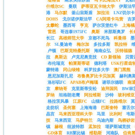
堤格雷
南京头排苏酒
马卡比海法XT
瓦勒
什维尔SC
曼联
萨蒂亚瓦卡纳大学
伊斯法
港
马尔默
釜山宙斯盾
加拉法
LNZ切尔
DOHS
戈尔诺伊斯法罕
CA阿塔卡马营
吉
太攀蛇
墨西哥
亨克
萨尔茨堡红牛
上海橘
雷恩
哥连泰1975FC
奥斯
米那斯奥罗
长
长江
高雄师范大学
京都不死鸟
科曼得
墨
尔
SL曼迪奇
梅尔加
多拉多斯
凯拉特
卢顿
巴斯克特桑托斯
海南众弘
沃特福德
拉
奥斯达
卢克尼奥竞技
CD 新领袖
贝雷
布伦瑞克
帕莱斯蒂诺
德利塔
USK行星齿轮
蒙特港
冈山绿雉
科罗拉多大学
澳门黑熊
恩尼加斯扎尼
布鲁奥罗比卡贝加莫
赫利奥
洛杉矶FC
APAB布卢梅瑙
谢菲尔德联
南
京
摩纳哥
克里斯蒂安松
迪拜国民
BW林
罗纳
坦格朗老鹰
阿拉维斯
沙特
玻利维亚
格拉茨风暴
江原FC
山猫FC
拉路维尔
莫
走纺织
圣何塞
上海海港
巴斯奎特
塞舌尔
晶宫
马来西亚理科大学
马里
比利时
韦斯
技
马来西亚
马萨特兰
乌迪内斯
鸟栖砂岩
镇
赫根
纽波特郡
孟加拉
堪萨斯城竞技
GD体育
RB莱比锡
维勒斯
河南队
伯肯