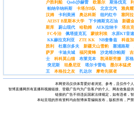
户胜利船
Qods沙赫雷
欧塞尔
斯洛伐克
帕纳辛纳科斯
卡塔尔B队
北京北汽
雅典耀
汉姆
卡利美洲
奥达科斯
纽约红牛
塞阿拉
AEIST B里斯本大学
下卡姆斯克石油
新疆
斯库
蔚山现代
哈勒姆
AEK拉纳卡
塔吉
FC今治
佩塔提克瓦
蒙彼利埃
水原KT音
KK赫拉克利亚
ZTE KK
NB奎鲁兹
科兹加
胜利
杜塞尔多夫
新疆天山雪豹
塞浦路斯
萨罗
卡迪夫城
福冈黄蜂
沙龙维尔帕斯
吉
士
科科莫山猫
布莱克本
凯泽斯劳滕
苏格
突尼斯
坦桑尼亚
塔尔卡雷电
墨尔本猛虎
王
本格拉之友
扎达尔
摩奇先驱者
本网资讯仅供体育爱好者浏览、参考，且仅作个人
智博直播网所有直播和视频链接、登载广告均为广告客户的个人、网友收集提供
链接的广告不得违反国家法律规定，如有违者，智
本站呈现的所有资料均由智博体育编辑发布，版权所有，严禁