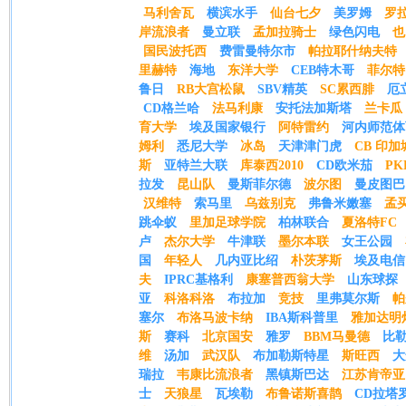
马利舍瓦
横滨水手
仙台七夕
美罗姆
罗
岸流浪者
曼立联
孟加拉骑士
绿色闪电
也
国民波托西
费雷曼特尔市
帕拉耶什纳夫特
里赫特
海地
东洋大学
CEB特木哥
菲尔特
鲁日
RB大宫松鼠
SBV精英
SC累西腓
厄
CD格兰哈
法马利康
安托法加斯塔
兰卡瓜
育大学
埃及国家银行
阿特雷约
河内师范体
姆利
悉尼大学
冰岛
天津津门虎
CB 印加
斯
亚特兰大联
库泰西2010
CD欧米茄
PK
拉发
昆山队
曼斯菲尔德
波尔图
曼皮图巴
汉维特
索马里
乌兹别克
弗鲁米嫩塞
孟
跳伞蚁
里加足球学院
柏林联合
夏洛特FC
卢
杰尔大学
牛津联
墨尔本联
女王公园
国
年轻人
几内亚比绍
朴茨茅斯
埃及电信
夫
IPRC基格利
康塞普西翁大学
山东球探
亚
科洛科洛
布拉加
竞技
里弗莫尔斯
帕
塞尔
布洛马波卡纳
IBA斯科普里
雅加达明
斯
赛科
北京国安
雅罗
BBM马曼德
比
维
汤加
武汉队
布加勒斯特星
斯旺西
大
瑞拉
韦康比流浪者
黑镇斯巴达
江苏肯帝亚
士
天狼星
瓦埃勒
布鲁诺斯喜鹊
CD拉塔