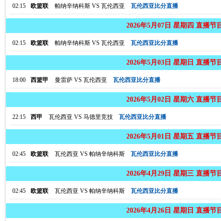
02:15
欧篮联
帕纳辛纳科斯
VS
瓦伦西亚
瓦伦西亚比分直播
2026年5月07日 星期四 直播节
02:15
欧篮联
帕纳辛纳科斯
VS
瓦伦西亚
瓦伦西亚比分直播
2026年5月03日 星期日 直播节
18:00
西篮甲
曼雷萨
VS
瓦伦西亚
瓦伦西亚比分直播
2026年5月02日 星期六 直播节
22:15
西甲
瓦伦西亚
VS
马德里竞技
瓦伦西亚比分直播
2026年5月01日 星期五 直播节
02:45
欧篮联
瓦伦西亚
VS
帕纳辛纳科斯
瓦伦西亚比分直播
2026年4月29日 星期三 直播节
02:45
欧篮联
瓦伦西亚
VS
帕纳辛纳科斯
瓦伦西亚比分直播
2026年4月26日 星期日 直播节