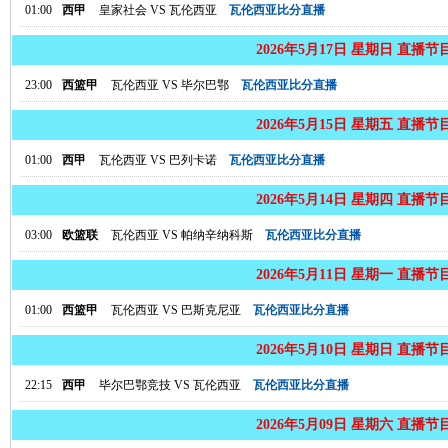
01:00
西甲
皇家社会
VS
瓦伦西亚
瓦伦西亚比分直播
2026年5月17日 星期日 直播节
23:00
西篮甲
瓦伦西亚
VS
毕尔巴鄂
瓦伦西亚比分直播
2026年5月15日 星期五 直播节
01:00
西甲
瓦伦西亚
VS
巴列卡诺
瓦伦西亚比分直播
2026年5月14日 星期四 直播节
03:00
欧篮联
瓦伦西亚
VS
帕纳辛纳科斯
瓦伦西亚比分直播
2026年5月11日 星期一 直播节
01:00
西篮甲
瓦伦西亚
VS
巴斯克尼亚
瓦伦西亚比分直播
2026年5月10日 星期日 直播节
22:15
西甲
毕尔巴鄂竞技
VS
瓦伦西亚
瓦伦西亚比分直播
2026年5月09日 星期六 直播节