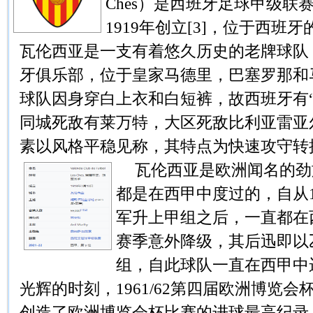
Ches）是西班牙足球甲级联
1919年创立[3]，位于西
瓦伦西亚是一支有着悠久历史的老牌球队
牙俱乐部，位于皇家马德里，巴塞罗那和
球队因身穿白上衣和白短裤，故西班牙有
同城死敌有莱万特，大区死敌比利亚雷亚
素以风格平稳见称，其特点为快速攻守转
瓦伦西亚是欧洲闻名的劲
都是在西甲中度过的，自从19
军升上甲组之后，一直都在西甲
赛季意外降级，其后迅即以
组，自此球队一直在西甲中
光辉的时刻，1961/62第四届欧洲博览会
创造了欧洲博览会杯比赛的进球最高纪录