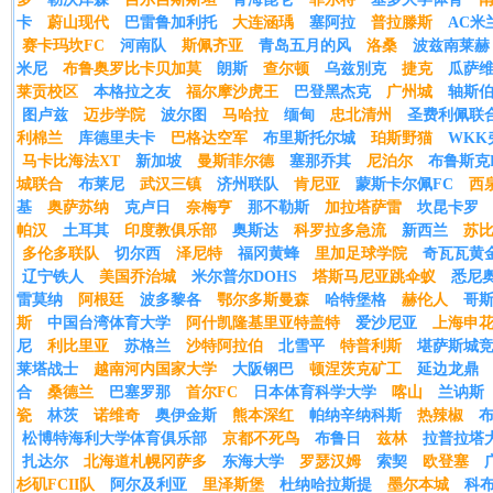
卡
蔚山现代
巴雷鲁加利托
大连涵瑀
塞阿拉
普拉滕斯
AC米
赛卡玛坎FC
河南队
斯佩齐亚
青岛五月的风
洛桑
波兹南莱赫
米尼
布鲁奥罗比卡贝加莫
朗斯
查尔顿
乌兹別克
捷克
瓜萨
莱贡校区
本格拉之友
福尔摩沙虎王
巴登黑杰克
广州城
轴斯
图卢兹
迈步学院
波尔图
马哈拉
缅甸
忠北清州
圣费利佩联
利棉兰
库德里夫卡
巴格达空军
布里斯托尔城
珀斯野猫
WKK
马卡比海法XT
新加坡
曼斯菲尔德
塞那乔其
尼泊尔
布鲁斯克
城联合
布莱尼
武汉三镇
济州联队
肯尼亚
蒙斯卡尔佩FC
西
基
奥萨苏纳
克卢日
奈梅亨
那不勒斯
加拉塔萨雷
坎昆卡罗
帕汉
土耳其
印度教俱乐部
奥斯达
科罗拉多急流
新西兰
苏
多伦多联队
切尔西
泽尼特
福冈黄蜂
里加足球学院
奇瓦瓦黄
辽宁铁人
美国乔治城
米尔普尔DOHS
塔斯马尼亚跳伞蚁
悉尼
雷莫纳
阿根廷
波多黎各
鄂尔多斯曼森
哈特堡格
赫伦人
哥
斯
中国台湾体育大学
阿什凯隆基里亚特盖特
爱沙尼亚
上海申
尼
利比里亚
苏格兰
沙特阿拉伯
北雪平
特普利斯
堪萨斯城
莱塔战士
越南河内国家大学
大阪钢巴
顿涅茨克矿工
延边龙鼎
合
桑德兰
巴塞罗那
首尔FC
日本体育科学大学
喀山
兰讷斯
瓷
林茨
诺维奇
奥伊金斯
熊本深红
帕纳辛纳科斯
热辣椒
松博特海利大学体育俱乐部
京都不死鸟
布鲁日
兹林
拉普拉塔
扎达尔
北海道札幌冈萨多
东海大学
罗瑟汉姆
索契
欧登塞
杉矶FCII队
阿尔及利亚
里泽斯堡
杜纳哈拉斯提
墨尔本城
科