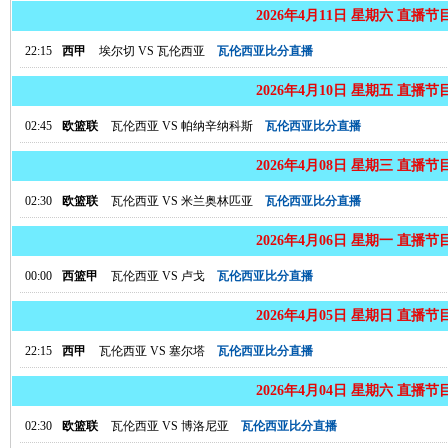
2026年4月11日 星期六 直播节
22:15
西甲
埃尔切
VS
瓦伦西亚
瓦伦西亚比分直播
2026年4月10日 星期五 直播节
02:45
欧篮联
瓦伦西亚
VS
帕纳辛纳科斯
瓦伦西亚比分直播
2026年4月08日 星期三 直播节
02:30
欧篮联
瓦伦西亚
VS
米兰奥林匹亚
瓦伦西亚比分直播
2026年4月06日 星期一 直播节
00:00
西篮甲
瓦伦西亚
VS
卢戈
瓦伦西亚比分直播
2026年4月05日 星期日 直播节
22:15
西甲
瓦伦西亚
VS
塞尔塔
瓦伦西亚比分直播
2026年4月04日 星期六 直播节
02:30
欧篮联
瓦伦西亚
VS
博洛尼亚
瓦伦西亚比分直播