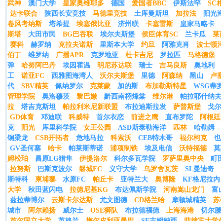
武神
澳门大学
皇家奥维耶多
德国
爱国者BBC
伊斯法罕
SC
达卡联合
陕西长安竞技
马德里竞技
土库曼斯坦
加拉法
阳光
卷风考纳斯
塔希提
埃塞俄比亚
济州联
卡塞雷斯
皇家马略卡
斯塔
大田市民
BG巴吞联
埃尔夫斯堡
侯臣体育SC
兰卡瓜
莱
赛科
赫罗纳
克拉夫诺斯
里斯本大学
约旦
阿雅克肖
波士顿
伯丁
维罗纳
广播APR
克罗地亚
杜卡吉尼
罗拉匹
马格德堡
弹
哈努阿巴丹
埃因霍温
明尼苏达联
瑞士
吉马良斯
奧地利
工
诺亚FC
西雅图海湾人
沃尔夫斯堡
里德
阿森纳
黑山
卢
代
SBV精英
佩纳罗尔
克莱蒙
加的斯
布加勒斯特星
WSG蒂
管理学院
奥洛穆茨
黎巴嫩
黔西南栩烽棠
维尔港
帕拉耶什纳
拉
塔吉克斯坦
帕拉利米尼新联盟
布拉迪斯拉发
萨普斯堡
戈
GD体育
邓迪联
科威特
首尔衣恋
前进之鹰
直布罗陀
阿根廷
克
阳光
库里科学院
女王公园
ASD斯泰勒海洋
匹林
哈勒姆
铜梁龙
CSB开拓者
危地马拉
科索沃
CEB特木哥
福尔柯克
也
GV圣何塞
哈卡
帕莱斯蒂诺
浦项制铁
埃及电信
沃特福德
莫
姆松珀
昌原LG猎隼
伊提洛尔
科尔多瓦学院
罗萨里奥中央
町
拉努斯
巴斯克波尔
磐城FC
义守大学
乌罗舍瓦茨
SL曼迪奇
斯特科
柬埔寨
水原FC
帕丘卡
亚特兰大
奥博隆
KF格尼拉内
大学
秋田蓝闪电
拉德尼基KG
布达佩斯学院
河南嵩山龙门
富
兹拉蒂博尔
云斯卡尔达斯
尤文图德
CD格兰哈
摩顿城精英
苏
城市
阿尔赖扬
威尔士
OSE狮队
布拉德福德
上海海港
切尔
首尔国立大学
英格兰
梅尔皮利亚曼巴
SF吉姆納西
菲律宾大学