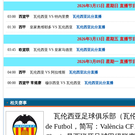
2026年3月15日 星期日 直播节
03:00
西篮甲
瓦伦西亚
VS
特内里费
瓦伦西亚比分直播
01:30
西甲
皇家奥维耶多
VS
瓦伦西亚
瓦伦西亚比分直播
2026年3月13日 星期五 直播节
03:45
欧篮联
瓦伦西亚
VS
皇家马德里
瓦伦西亚比分直播
2026年3月09日 星期一 直播节
04:00
西甲
瓦伦西亚
VS
阿拉维斯
瓦伦西亚比分直播
00:00
西篮甲 常规赛
穆尔西亚
VS
瓦伦西亚
瓦伦西亚比分直播
相关赛事
瓦伦西亚足球俱乐部（瓦伦西亚语
de Futbol，简写：València 