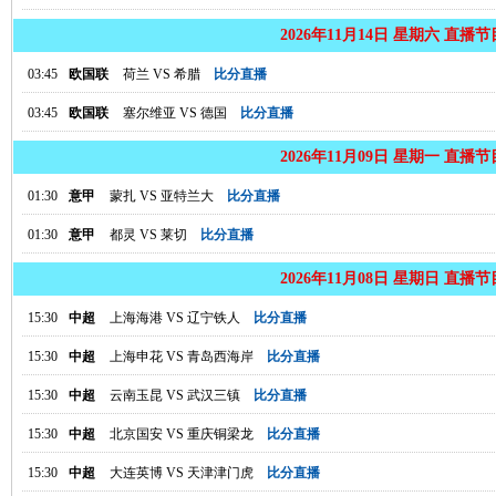
2026年11月14日 星期六 直播
03:45
欧国联
荷兰
VS
希腊
比分直播
03:45
欧国联
塞尔维亚
VS
德国
比分直播
2026年11月09日 星期一 直播
01:30
意甲
蒙扎
VS
亚特兰大
比分直播
01:30
意甲
都灵
VS
莱切
比分直播
2026年11月08日 星期日 直播
15:30
中超
上海海港
VS
辽宁铁人
比分直播
15:30
中超
上海申花
VS
青岛西海岸
比分直播
15:30
中超
云南玉昆
VS
武汉三镇
比分直播
15:30
中超
北京国安
VS
重庆铜梁龙
比分直播
15:30
中超
大连英博
VS
天津津门虎
比分直播