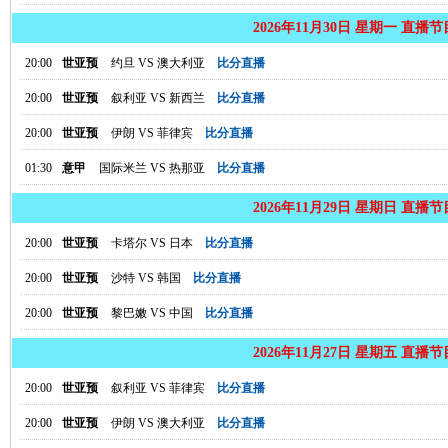
2026年11月30日 星期一 直播
20:00
世亚预
约旦
VS
澳大利亚
比分直播
20:00
世亚预
叙利亚
VS
新西兰
比分直播
20:00
世亚预
伊朗
VS
菲律宾
比分直播
01:30
意甲
国际米兰
VS
热那亚
比分直播
2026年11月29日 星期日 直播
20:00
世亚预
卡塔尔
VS
日本
比分直播
20:00
世亚预
沙特
VS
韩国
比分直播
20:00
世亚预
黎巴嫩
VS
中国
比分直播
2026年11月27日 星期五 直播
20:00
世亚预
叙利亚
VS
菲律宾
比分直播
20:00
世亚预
伊朗
VS
澳大利亚
比分直播