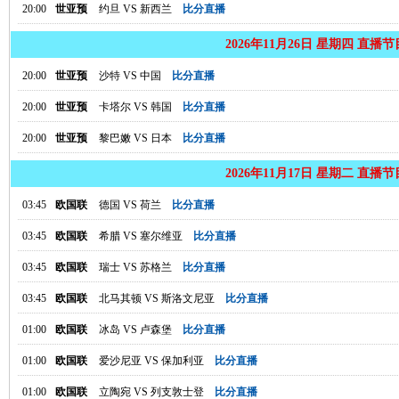
20:00
世亚预
约旦
VS
新西兰
比分直播
2026年11月26日 星期四 直播
20:00
世亚预
沙特
VS
中国
比分直播
20:00
世亚预
卡塔尔
VS
韩国
比分直播
20:00
世亚预
黎巴嫩
VS
日本
比分直播
2026年11月17日 星期二 直播
03:45
欧国联
德国
VS
荷兰
比分直播
03:45
欧国联
希腊
VS
塞尔维亚
比分直播
03:45
欧国联
瑞士
VS
苏格兰
比分直播
03:45
欧国联
北马其顿
VS
斯洛文尼亚
比分直播
01:00
欧国联
冰岛
VS
卢森堡
比分直播
01:00
欧国联
爱沙尼亚
VS
保加利亚
比分直播
01:00
欧国联
立陶宛
VS
列支敦士登
比分直播