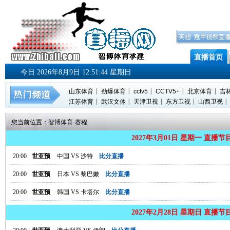
直播首页
今日 2026年8月9日 12:51:44 星期日
|
|
|
|
|
山东体育
劲爆体育
cctv5
CCTV5+
北京体育
吉
|
|
|
|
|
江苏体育
武汉文体
天津卫视
东方卫视
山西卫视
您当前位置：
智博体育
-
赛程
2027年3月01日 星期一 直播节
20:00
世亚预
中国
VS
沙特
比分直播
20:00
世亚预
日本
VS
黎巴嫩
比分直播
20:00
世亚预
韩国
VS
卡塔尔
比分直播
2027年2月28日 星期日 直播节