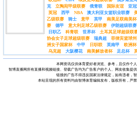
克
立陶宛甲级联赛
俄青联
国际友谊
亚冠
英冠
西甲
NBA
澳大利亚女篮职业联赛
乙级联赛
骑士
意甲
英甲
南美足联南美杯
赛
德甲
意大利足球乙级联赛
伊朗超级联赛
日职乙
科青联
世界杯
土耳其足球超级联
协会女子足球超级联赛
瑞典超
菲律宾篮球州
洲女子国家杯
中甲
日职联
英南甲
欧洲杯
乌克超
大阪樱花
南美解放者杯
足总杯
本网资讯仅供体育爱好者浏览、参考，且仅作个人
智博直播网所有直播和视频链接、登载广告均为广告客户的个人、网友收集提供
链接的广告不得违反国家法律规定，如有违者，智
本站呈现的所有资料均由智博体育编辑发布，版权所有，严禁