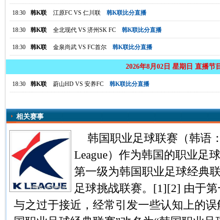
18:30
韩K联
江原FC
VS
仁川联
韩K联比分直播
18:30
韩K联
全北现代
VS
济州SK FC
韩K联比分直播
18:30
韩K联
金泉尚武
VS
FC首尔
韩K联比分直播
2026年8月02日 星期日 直播节
18:30
韩K联
蔚山HD
VS
安养FC
韩K联比分直播
相关赛事
韩国职业足球联赛（韩语：
League）作为韩国的职业
第一级为韩国职业足球经典
足球挑战联赛。[1][2] 由
与之过于接近，经常引发一些认知上的误解