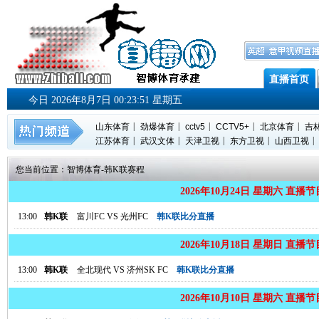
直播首页
今日 2026年8月7日 00:23:52 星期五
|
|
|
|
|
山东体育
劲爆体育
cctv5
CCTV5+
北京体育
吉
|
|
|
|
|
江苏体育
武汉文体
天津卫视
东方卫视
山西卫视
您当前位置：
智博体育
-
韩K联赛程
2026年10月24日 星期六 直播
13:00
韩K联
富川FC
VS
光州FC
韩K联比分直播
2026年10月18日 星期日 直播
13:00
韩K联
全北现代
VS
济州SK FC
韩K联比分直播
2026年10月10日 星期六 直播