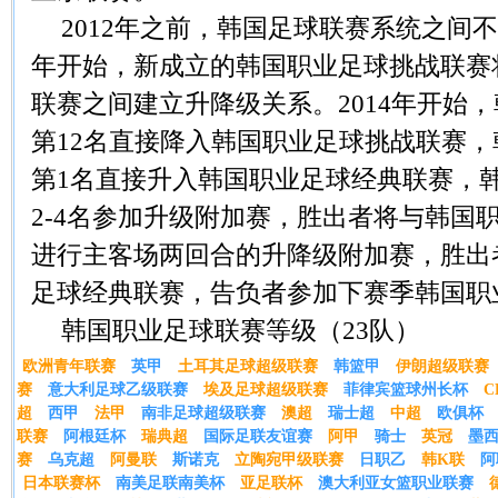
2012年之前，韩国足球联赛系统之间不
年开始，新成立的韩国职业足球挑战联赛
联赛之间建立升降级关系。2014年开始
第12名直接降入韩国职业足球挑战联赛
第1名直接升入韩国职业足球经典联赛，
2-4名参加升级附加赛，胜出者将与韩国
进行主客场两回合的升降级附加赛，胜出
足球经典联赛，告负者参加下赛季韩国职
韩国职业足球联赛等级（23队）
欧洲青年联赛
英甲
土耳其足球超级联赛
韩篮甲
伊朗超级联赛
赛
意大利足球乙级联赛
埃及足球超级联赛
菲律宾篮球州长杯
C
超
西甲
法甲
南非足球超级联赛
澳超
瑞士超
中超
欧俱杯
联赛
阿根廷杯
瑞典超
国际足联友谊赛
阿甲
骑士
英冠
墨
赛
乌克超
阿曼联
斯诺克
立陶宛甲级联赛
日职乙
韩K联
阿
日本联赛杯
南美足联南美杯
亚足联杯
澳大利亚女篮职业联赛