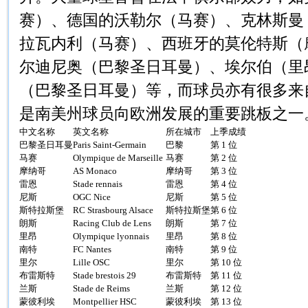
赛）、德国的沃勒尔（马赛）、克林斯曼
拉瓦内利（马赛）、西班牙的莫伦特斯（
尔迪尼奥（巴黎圣日耳曼）、埃尔伯（里
（巴黎圣日耳曼）等，而球员亦有很多来
是南美州球员向欧洲发展的重要跳板之一
中文名称
英文名称
所在城市
上季成绩
巴黎圣日耳曼
Paris Saint-Germain
巴黎
第 1 位
马赛
Olympique de Marseille
马赛
第 2 位
摩纳哥
AS Monaco
摩纳哥
第 3 位
雷恩
Stade rennais
雷恩
第 4 位
尼斯
OGC Nice
尼斯
第 5 位
斯特拉斯堡
RC Strasbourg Alsace
斯特拉斯堡
第 6 位
朗斯
Racing Club de Lens
朗斯
第 7 位
里昂
Olympique lyonnais
里昂
第 8 位
南特
FC Nantes
南特
第 9 位
里尔
Lille OSC
里尔
第 10 位
布雷斯特
Stade brestois 29
布雷斯特
第 11 位
兰斯
Stade de Reims
兰斯
第 12 位
蒙彼利埃
Montpellier HSC
蒙彼利埃
第 13 位