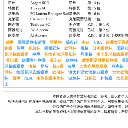
昂热
Angers SCO
昂热
第 14 位
特鲁瓦
Troyes AC
特鲁瓦
第 15 位
洛里昂
FC Lorient Bretagne Sud
洛里昂
第 16 位
克莱蒙
Clermont Foot
克莱蒙费朗
第 17 位
图卢兹
Toulouse FC
图卢兹
乙组，第 1 位
阿雅克肖
AC Ajaccio
阿雅克肖
乙组，第 2 位
欧塞尔
AJ Auxerre
欧塞尔
乙组，第 3 位（法联附
德甲
国际足联友谊赛
阿曼联
瑞典超
中超
CBA
欧洲女子国
职联
英甲
足总杯
阿根廷杯
欧冠杯
俄超
日本联赛杯
国际
足球超级联赛
中甲
菲律宾篮球州长杯
丹麦超
南非足球超级联
美职业
欧洲青年联赛
瑞士超
欧联杯
俄罗斯足球甲级联赛
美
球超级联赛
澳超
罗马
韩K联
法甲
立陶宛甲级联赛
乌克超
冠杯
德国足球乙级联赛
欧俱杯
澳大利亚女篮职业联赛
世女欧
杯
西甲
NBA
南美足联南美杯
波兰杯
日职乙
利兹联
埃及
士
本网资讯仅供体育爱好者浏览、参考，且仅作个人
智博直播网所有直播和视频链接、登载广告均为广告客户的个人、网友收集提供
链接的广告不得违反国家法律规定，如有违者，智
本站呈现的所有资料均由智博体育编辑发布，版权所有，严禁