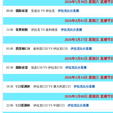
2026年5月30日 星期六 直播节
00:00
国际友谊
安道尔
VS
伊拉克
伊拉克比分直播
2026年4月01日 星期三 直播节
11:00
世界杯附
伊拉克
VS
玻利维亚
伊拉克比分直播
2026年3月27日 星期五 直播节
01:00
西亚锦U20
叙利亚U20
VS
伊拉克U20
伊拉克比分直播
2026年3月01日 星期日 直播节
03:30
国际友谊
埃及U19
VS
伊拉克U19
伊拉克比分直播
2026年1月14日 星期三 直播节
19:30
U23亚洲杯
伊拉克U23
VS
澳大利亚U23
伊拉克比分直播
2026年1月08日 星期四 直播节
22:00
U23亚洲杯
伊拉克U23
VS
中国U23
伊拉克比分直播