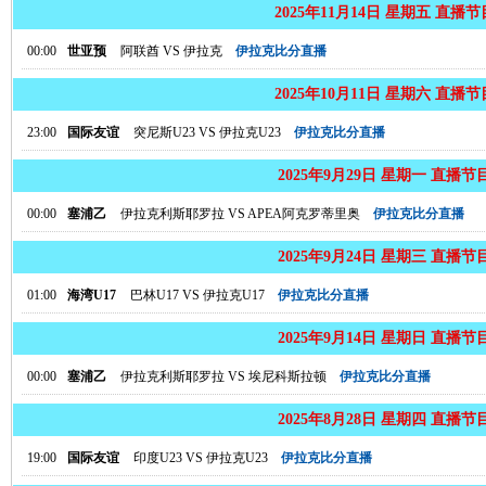
2025年11月14日 星期五 直播
00:00
世亚预
阿联酋
VS
伊拉克
伊拉克比分直播
2025年10月11日 星期六 直播
23:00
国际友谊
突尼斯U23
VS
伊拉克U23
伊拉克比分直播
2025年9月29日 星期一 直播节
00:00
塞浦乙
伊拉克利斯耶罗拉
VS
APEA阿克罗蒂里奥
伊拉克比分直播
2025年9月24日 星期三 直播节
01:00
海湾U17
巴林U17
VS
伊拉克U17
伊拉克比分直播
2025年9月14日 星期日 直播节
00:00
塞浦乙
伊拉克利斯耶罗拉
VS
埃尼科斯拉顿
伊拉克比分直播
2025年8月28日 星期四 直播节
19:00
国际友谊
印度U23
VS
伊拉克U23
伊拉克比分直播