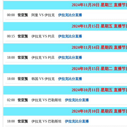
2024年11月20日 星期三 直播
00:00
世亚预
阿曼
VS
伊拉克
伊拉克比分直播
2024年11月15日 星期五 直播
00:15
世亚预
伊拉克
VS
约旦
伊拉克比分直播
2024年11月14日 星期四 直播
18:00
世亚预
伊拉克
VS
约旦
伊拉克比分直播
2024年10月15日 星期二 直播
18:00
世亚预
韩国
VS
伊拉克
伊拉克比分直播
2024年10月11日 星期五 直播
02:00
世亚预
伊拉克
VS
巴勒斯坦
伊拉克比分直播
2024年10月10日 星期四 直播
18:00
世亚预
伊拉克
VS
巴勒斯坦
伊拉克比分直播