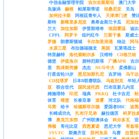
中信金融管理学院
吉尔吉斯斯坦
澳门大学
岛漩涡
赫根
帕莱斯蒂诺
坦桑尼亚
关岛
加州拉卡斯
阿根廷青年人
天津津门虎
赞
斯特
新喀里多尼亚
奥希金斯兰卡瓜
尼加拉
兰大
加拉加斯
伊普斯维奇
埃因霍温
迪比
CPPL
阿罗卡
纽约红牛
兰斯干拿
斯威士
罗德
朗赛斯顿城
卡尔加里浪涌
纳达
阿马
水原三星
布拉德福德龙
美国
瓦莱塔战士
特里赫特
洛伦索帕尔多
汉维特
CD格兰哈
德堡
伊提洛尔
腓特烈斯塔
广播APR
吉尔
里
凯泽斯劳滕
杰志
NU斗牛犬
柔佛新山
行星齿轮19岁
恩尼加斯扎尼
吉罗纳
乌干达
CD拉塔罗
日本B联赛联队
乌兹別克
年轻
亚
联合世代
国民波托西
巴布亚新几内亚
姆施塔特
印尼
瑞典
PKKQ
杜卡吉尼
秋
体育
维堡
长春亚泰
迷雾
河北队
代格福
马营
哈卡
哈德斯菲尔德
爱国者BBC
波黑
长崎成功丸
扎布汗兄弟
赫拉德茨
科罗拉
博
奥克兰东郊
广州联澳体会
科尔多瓦
亚
弗顿
哥伦比亚
西恩夏诺
悉尼大学
哥兹塔
SYS FC
斯佩齐亚
苏州东吴
马赛
拉普拉