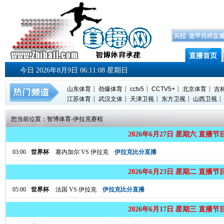
直播首页
今日 2026年8月9日 06:11:09 星期日
|
|
|
|
|
山东体育
劲爆体育
cctv5
CCTV5+
北京体育
吉
|
|
|
|
|
江苏体育
武汉文体
天津卫视
东方卫视
山西卫视
您当前位置：
智博体育
-
伊拉克赛程
2026年6月27日 星期六 直播节
03:00
世界杯
塞内加尔
VS
伊拉克
伊拉克比分直播
2026年6月23日 星期二 直播节
05:00
世界杯
法国
VS
伊拉克
伊拉克比分直播
2026年6月17日 星期三 直播节