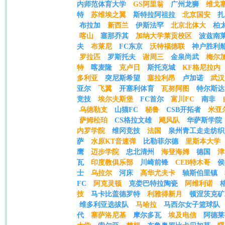
内师范体育大学
GS阿里翁
广州龙狮
维戈
特
苏维埃之翼
斯特拉阿祖拉
北京国安
扎
布拉加
新西兰
伊斯法罕
北京北体大
柏
喀山
塞那乔其
加纳大学莱贡校区
波兹南
夫
布莱尼
FC东京
沃特福德联
神户胜利
罗拉匹
罗斯托夫
谢周三
金泉尚武
梅尔
特
喀麦隆
克卢日
斯托克城
KF格尼拉内
多利亚
突尼斯希望
塞拉利昂
卢加诺
武汉
亚尔
飞翼
开塞利体育
瓦努阿图
特尔斯达
竞技
埃尔夫斯堡
FC首尔
富川FC
南非
乌德勒支
山猫FC
秘鲁
CSB开拓者
米亚
萨姆松珀
CS格拉文雄
飓风队
华萨斯学院
内罗学院
维冈竞技
法国
泉州青工走走纺织
萨
水原KT音速弹
比勒菲尔德
里斯本大学
鹰
迈步学院
忠北清州
海登海姆
德国
津
瓦
印度教俱乐部
川崎前锋
CEB特木哥
侯
士
乌拉尔
河床
高华尤夫卡
轴斯伯里镇
FC
阿克灵顿
克娄巴特拉陶瓷
阿维利诺
技
马卡比盖德罗特
利雅得新月
顿涅茨克矿
维多利亚选拔队
马哈拉
马西尔女子篮球队
代
塞萨洛尼基
摩尔多瓦
埃及电信
阿德莱