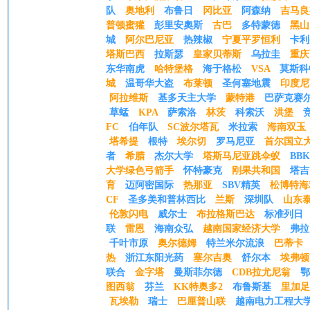
队
奥地利
布鲁日
冈比亚
阿森纳
吉马良
普顿蜜獾
彭里安奧斯
古巴
多特蒙德
黑山
城
阿尔巴尼亚
热辣椒
宁夏平罗恒利
卡利
塔斯巴西
拉斯瑟
皇家贝蒂斯
乌拉圭
重庆
东华南虎
哈特堡格
海于格松
VSA
莫斯科
城
温哥华大盗
布莱顿
圣何塞地震
印度尼
阿拉维斯
基多天主大学
蒙特港
巴萨克赛
草蜢
KPA
萨索洛
林茨
科索沃
洪堡
FC
伯年队
SC波尔塔瓦
米拉索
海南双玉
塔希提
根特
埃尔切
罗马尼亚
首尔国立
者
希腊
杰尔大学
塔斯马尼亚跳伞蚁
BB
大学绿色弓箭手
怀特豪克
刚果共和国
塔吉
育
迈阿密国际
热那亚
SBV精英
松博特海
CF
圣多美和普林西比
兰斯
深圳队
山东
伦敦闪电
威尔士
布拉格斯巴达
标准列日
联
雷恩
海南众弘
越南国家经济大学
弗拉
千叶市原
奥尔德姆
特兰米尔流浪
巴蒂卡
热
浙江东阳光药
塞尔吉奥
舒尔本
埃弗顿
联合
金字塔
曼斯菲尔德
CDB拉尤尼翁
鄂
图西翁
芬兰
KK特奥多2
布鲁斯基
里加足
瓦埃勒
瑞士
巴厘普山联
越南电力工程大