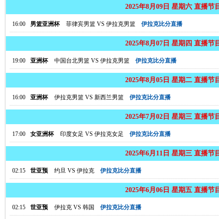
2025年8月09日 星期六 直播节
16:00
男篮亚洲杯
菲律宾男篮
VS
伊拉克男篮
伊拉克比分直播
2025年8月07日 星期四 直播节
19:00
亚洲杯
中国台北男篮
VS
伊拉克男篮
伊拉克比分直播
2025年8月05日 星期二 直播节
16:00
亚洲杯
伊拉克男篮
VS
新西兰男篮
伊拉克比分直播
2025年7月02日 星期三 直播节
17:00
女亚洲杯
印度女足
VS
伊拉克女足
伊拉克比分直播
2025年6月11日 星期三 直播节
02:15
世亚预
约旦
VS
伊拉克
伊拉克比分直播
2025年6月06日 星期五 直播节
02:15
世亚预
伊拉克
VS
韩国
伊拉克比分直播