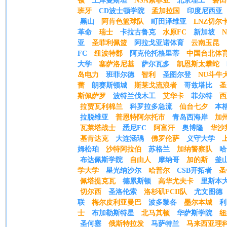
顿
土库曼斯坦
NSA索菲亚
北京理工
磐田
班牙
CD波士顿学院
孟加拉国
印度尼西亚
黑山
阿肯色篮球队
町田泽维亚
LNZ切尔
革命
瑞士
卡拉古鲁克
水原FC
新加坡
亚
圣菲利佩篮
阿拉戈亚诺体育
云南玉昆
FC
纽波特郡
阿克伦托格里蒂
中国台北体
大学
塞萨洛尼基
萨尔瓦多
凯恩斯太攀蛇
岛电力
班菲尔德
智利
圣图尔登
NU斗牛
蕾
朗赛斯顿城
斯莱戈流浪者
哥兹塔比
圣
斯佩萨罗
波特兰伐木工
艾华卡
菲尔特
西
拉贾瓦利棉兰
科罗拉多急流
仙台七夕
本
拉脱维亚
普恩特阿尔托市
青岛西海岸
加
瓦莱塔战士
悉尼FC
阿富汗
奥博隆
华沙
基肯达克
大连涵瑀
佛罗伦萨
义守大学
姆松珀
沙特阿拉伯
苏格兰
加纳警察队
哈
布达佩斯学院
自由人
摩纳哥
加的斯
釜
学大学
星光纳沙尔
哈普尔
CSB开拓者
圣
佩塔提克瓦
德累斯顿
高华尤夫卡
里斯本
切尔西
圣洛伦索
洛杉矶FCII队
尤文图德
联
梅尔皮利亚曼巴
波多黎各
墨尔本城
利
士
布加勒斯特星
北马其顿
华萨斯学院
纽
圣何塞
俄斯特拉发
马萨特兰
马来西亚理