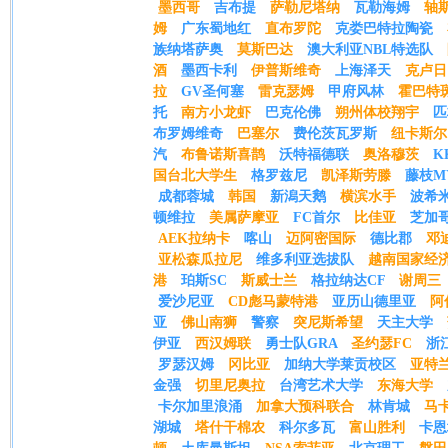
墨西哥
吉布提
萨勒尼塔纳
瓦勒海姆
轴
姆
广东蜀地红
直布罗陀
克娄巴特拉陶瓷
族纳塔萨奥
莫斯巴达
澳大利亚NBL特选队
酒
墨西卡利
伊普斯维奇
上海泽天
克卢日
拉
GV圣何塞
雷克瑟姆
甲府风林
霍巴特
托
南方小龙虾
巴克伦佛
朔州体校翔宇
匹
布罗姆维奇
巴塞尔
费伦茨瓦罗斯
纽卡斯尔
汽
布鲁诺斯喜鹊
沃特福德联
奥洛穆茨
K
国台北大学生
格罗兹尼
凯泽斯劳滕
藤枝M
成都蓉城
韩国
新潟天鹅
横滨水手
波希米
顿维拉
美属萨摩亚
FC首尔
比佳亚
芝加
AEK拉纳卡
喀山
迈阿密国际
德比郡
邓
亚松森瓜拉尼
维多利亚选拔队
越南国家经
港
珀斯SC
斯威士兰
格拉纳达CF
谢周三
爱沙尼亚
CD彪马蒙特港
亚历山德里亚
阿
亚
佛山南狮
警察
突尼斯希望
天主大学
伊亚
西汉姆联
勇士队GRA
圣约瑟FC
浙
罗瑟汉姆
冈比亚
加纳大学莱贡校区
亚特
金强
切里尼奥拉
台湾艺术大学
东海大学
卡尔加里浪涌
加拿大预科联合
林肯城
马
湖城
塔什干棉农
科尔多瓦
富山胜利
卡恩