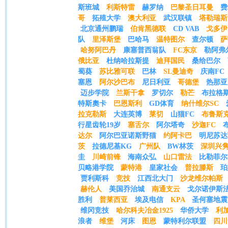
斯班城
利斯特雷
赫罗纳
巴黎圣日耳曼
费
哥
拓殖大学
澳大利亚
武汉联镇
塔勒瑞斯
北京通州鹏瑞
伯肯黑德联
CD VAB
戈多伊
队
里泽斯堡
巴哈马
温特图尔
查尔顿
萨
哈努阿巴丹
康塞普西翁队
FC东京
勒阿弗
俄比亚
杜纳哈拉斯提
迪拜国民
桑给巴尔
蜀葵
苏比雅可联
巴林
SL曼迪奇
庆南FC
塞恩
阿尔沙巴布
尼日利亚
哥德堡
热那亚
迈步学院
兰斯干拿
罗切尔
勒芒
布拉格
特斯奧卡
巴恩斯利
GD体育
纳什维尔SC
拉克勒斯
大连英博
莱切
山猫FC
布鲁斯克
行星齿轮19岁
塞舌尔
阿尔塔奇
沙迦FC
达尔
阿尔巴亚诺斯野猫
约阿卡巴
明尼苏达
茨
拉德尼基KG
广州队
BW林茨
深圳兴
圭
川崎前锋
海南众弘
山口雷法
比勒菲尔
贝略港学院
蒙特港
皇家社会
普拉滕斯
珀
贾利斯科
竞技
江西北大门
沙龙维尔帕斯
赫伦人
美国乔治城
南通支云
戈尔诺伊斯
胜利
普莱西亚
埃及电信
KPA
圣何塞地震
维冈竞技
哈尔科夫冶金1925
华侨大学
利
浪者
维堡
河床
图恩
蒙特利尔联盟
四川