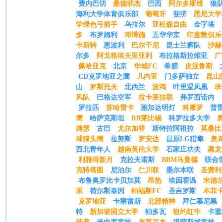
费内巴切
桑德菲杰
巴西
阿尔多斯维
狼
海利大学体育俱乐部
葡萄牙
斐济
悉尼大学
学绿色弓箭手
乌拉尔
亚松森自由
金字塔
多
布罗姆利
邓博施
五华华京
印度教俱乐
卡斯特
恩波利
巴尔干尼
昆士兰狮队
沙赫
尔多
阿戈格埃夫里亚利
布拉格斯拉维亚
广
佩哈亚克
北京
华城FC
希腊
皮涅鲁斯
CD克罗地亚之鹰
几内亚
门多萨独立
昆山
山
罗斯托夫
北西兰
波鸿
叶里温凤凰
班
风队
巴格达空军
拉卡莱拉联
弗罗西诺内
罗拉匹
苏哈雷卡
雅加达明灯
科摩罗
普
鹰
哈萨克斯坦
RB莱比锡
科罗拉多大学
姆瑟
古巴
尤尔加登
斯特拉阿祖拉
莫桑比
球猫头鹰
拉努斯
罗安达
昌原LG猎隼
奥
西北青年人
越南英伦大学
石家庄功夫
黑龙
利雅得新月
克拉夫诺斯
BBM马曼德
联合
克特塔图
尼泊尔
仁川联
墨尔本联
圣费利
布鲁奥罗比卡贝加莫
昂热
埃因霍温
米德
果
荷尔斯泰因
帕福斯FC
圣吉罗斯
本菲
克罗地亚
卡塞雷斯
北部精神
拜仁慕尼黑
特
新加坡国立大学
帕多瓦
纽约红牛
卡塞