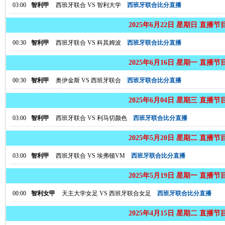
03:00
智利甲
西班牙联合
VS
智利大学
西班牙联合比分直播
2025年6月22日 星期日 直播节
00:30
智利甲
西班牙联合
VS
科其姆波
西班牙联合比分直播
2025年6月16日 星期一 直播节
00:30
智利甲
奥伊金斯
VS
西班牙联合
西班牙联合比分直播
2025年6月04日 星期三 直播节
03:00
智利甲
西班牙联合
VS
利马切颜色
西班牙联合比分直播
2025年5月20日 星期二 直播节
03:00
智利甲
西班牙联合
VS
埃弗顿VM
西班牙联合比分直播
2025年5月19日 星期一 直播节
00:00
智利女甲
天主大学女足
VS
西班牙联合女足
西班牙联合比分直播
2025年4月15日 星期二 直播节