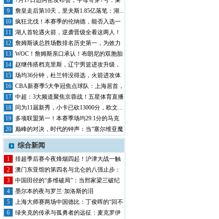
申京...
8
7月17日迈阿密发布会，字母哥穿7号：莱
利...
9
詹皇走后第10天，里夫斯1.85亿落笔：湖...
10
疯狂北伐！本赛季的伦纳德，能否入选一
阵？
11
湖人首轮遇火箭，逆袭晋级全看这两人！
老詹体...
12
詹姆斯谈总胜场数排名历史第一，为效力
的每支...
13
WOC！詹姆斯亲口承认！布朗尼的双胞胎
兄弟...
14
赵继伟搭档克里斯，辽宁男篮进攻升级，
引援还...
15
场均36分钟，杜兰特没得选，火箭进攻体
系崩...
16
CBA新赛季5大争冠焦点球队：上海居首，
广...
17
中超：3大频道聚焦京蓉战！五星体育直播
上海...
18
同为11届新秀，小卡已砍13000分，欧文...
19
多项联盟第一！本赛季场均29.1分的马克
西...
20
巅峰的对决，时代的钟声：当“塞尔维亚魔
术师...
综合新闻
1
排超季后赛今夜烽烟四起！沪津大战一触
即发，...
2
澳门东亚馆的第四名与北仑的八强止步：
排球双...
3
中国田径的“多维破局”：当邢家梁三破纪
录，...
4
墨尔本的夜与罗兰·加洛斯的泪
5
上海大师赛两场中国德比：丁俊晖的“回不
去”...
6
绿夹克的传承与孤勇者的远征：麦克罗伊