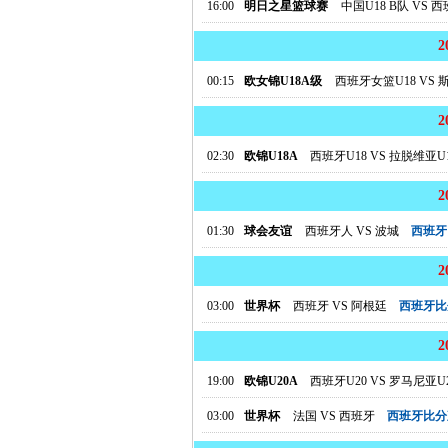
16:00
明日之星篮球赛
中国U18 B队
VS
西
00:15
欧女锦U18A级
西班牙女篮U18
VS
斯
02:30
欧锦U18A
西班牙U18
VS
拉脱维亚U1
01:30
球会友谊
西班牙人
VS
波城
西班牙
03:00
世界杯
西班牙
VS
阿根廷
西班牙比
19:00
欧锦U20A
西班牙U20
VS
罗马尼亚U2
03:00
世界杯
法国
VS
西班牙
西班牙比分