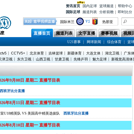
资讯首
页
国内足球
篮球频道
|
帮助中心
国际足球
频道列表
分析前瞻
|
即时比分
国际米兰
热那亚
蒙扎
亚特兰大
直播首页
频道列表
文字直播
赛事视频
视频
都灵
莱切
|
|
|
U21赛事
网球新闻
综合体育
篮
上海海港
辽宁铁人
|
|
|
|
|
|
|
ctv5
CCTV5+
北京体育
吉林篮球
新疆体育
大连文体
湖北卫视
广东
上海申花
青岛西海岸
|
|
|
|
|
|
天津卫视
东方卫视
山西卫视
甘肃卫视
先锋乒羽
魅力足球
新视觉高清体
帕尔马
威尼斯
2026年9月08日 星期二 直播节目表
西班牙比分直播
2026年8月11日 星期二 直播节目表
室U18精英队
VS
美国高中精英选拔队
西班牙比分直播
2026年8月10日 星期一 直播节目表