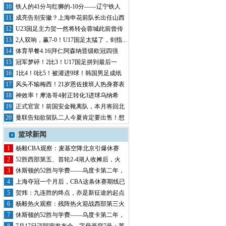
风暴席...
10
铁人的41分与红狮的-10分——辽宁铁人
半...
11
成亮告别安徽？上海申花前队长出任山西
崇德荣...
12
U23国足主力贺一然将转会蓉城此前曾传
其将...
13
2人双响，赢7-0！U17国足太猛了，剑指...
14
体育早餐4.16|拜仁阿森纳晋级欧冠四强
中...
15
冠军梦碎！2比3！U17国足拼到最后一
秒，...
16
1比4！0比5！被灌进9球！韩国男足成纸
老...
17
风头不输梅西！21岁恩佐接班人热身赛表
现抢...
18
神效率！摩洛哥4射正转化3进球乌纳希
0.2...
19
正式官宣！前国安金靴离队，本月将回北
京，有...
20
曼联告知欲留队二人今夏肯定要出售！想
收回5...
篮球新闻
1
杨毅CBA观察：麦基空降北京引爆休赛
期，第...
2
52胜西部第五、首轮2-4湖人收摊后，火
箭...
3
休斯顿的52胜与学费——乌度卡第二年，
申京...
4
上海夺冠一个月后，CBA这条休赛期线已
经翻...
5
贺炜：九连胜的终点，亦是新征途的起点
——湖...
6
杨毅热火观察：残阵热火迎战西部第三火
箭，巴...
7
休斯顿的52胜与学费——乌度卡第二年，