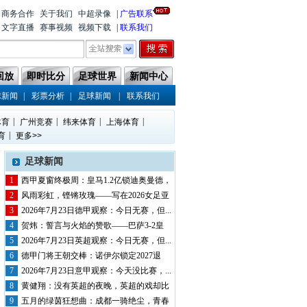
商务合作
关于我们
中超录像
|
广告联系
文字直播
赛事视频
视频下载
|
联系我们
回放
即时比分
足球世界
新闻中心
|
|
|
球新闻
彩票分析
足球新闻
联系我们
|
|
|
|
体育
广州竞赛
纬来体育
上海体育
|
育
更多>>
足球新闻
1
西甲夏窗终极周：皇马1.2亿锁迪奥曼德，
巴...
2
风雨彩虹，铿锵玫瑰——写在2026女足亚
洲...
3
2026年7月23日德甲观察：今日无赛，但...
4
贺炜：誓言与火焰的赞歌——巴萨3-2皇
马，...
5
2026年7月23日英超观察：今日无赛，但...
6
德甲门将王朝交棒：诺伊尔锁定2027退
役，...
7
2026年7月23日意甲观察：今天没比赛，...
8
黄健翔：没有英超的夜晚，英超的戏却比
英超还...
9
五月的绿茵狂想曲：成都一骑绝尘，青春