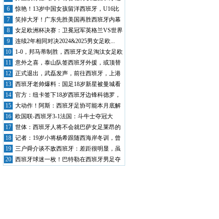
者回怼...
6
惊艳！13岁中国女孩留洋西班牙，U16比
赛...
7
笑掉大牙！广东先胜美国再胜西班牙内幕
揭开，...
8
女足欧洲杯决赛：卫冕冠军英格兰VS世界
杯冠...
9
连续2年相同对决2024&2025男女足欧...
10
1-0，邦马蒂制胜，西班牙女足淘汰女足欧
洲...
11
意外之喜，泰山队签西班牙外援，或顶替
卡扎尔...
12
正式退出，武磊发声，前往西班牙，上港
批准，...
13
西班牙老帅爆料：国足18岁新星被曼城看
中，...
14
官方：纽卡签下18岁西班牙边锋科德罗，
球员...
15
大动作！阿斯：西班牙足协可能本月底解
雇裁判...
16
欧国联-西班牙3-1法国：斗牛士夺冠大
热，...
17
世体：西班牙人将不会就巴萨女足莱昂的
不雅行...
18
记者：19岁小将杨希跟随西海岸冬训，曾
长期...
19
三户舜介谈不敌西班牙：差距很明显，虽
然输3...
20
西班牙球迷一枚！巴特勒在西班牙男足夺
冠后高...