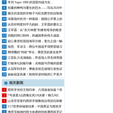
奥古斯...
7
常州 Super 1000 的混双内战与女...
8
初夏的蝉鸣与重生的烈火——写在2026中
国...
9
横滨武道馆的空椅子与松岛辉空的自制海
报：乒...
10
绿茵场外的另一种弧线：德国公开赛上的
青春风...
11
从田径明星到平凡妈妈，王军霞的重生之
路
12
王军霞：从“东方神鹿”到睿智母亲的蜕变
13
回顾刘翔12秒88，跨越国界的伟大成就
14
赵心童首轮迎战海菲尔德，复仇之战一触
即发！
15
徐思、常冰玉：两位中国选手强势晋级32
强
16
网球圈的“特权”争论：弗里茨的真实发声
17
江苏队力克湖南队，昂首闯入羽毛球男团
决赛
18
打破体坛刻板印象：吴艳妮与乔臻的甜蜜
瞬间
19
从冠军到失利，樊振东状态崩塌引发热议
20
姊妹就是风暴！陈雨菲逆转险胜仁平菜月
相关新闻
1
西班牙传控王朝归来，六强迷途知返？世
界杯复...
2
7号凌晨3点西葡生死1/8决赛！聊几句C
罗...
3
山东官宣签约西班牙籍教练拉塔担任助教
辅佐邱彪
4
U17世界杯抽签结果：中国男足与西班牙
同组...
5
弗里茨称德约阿卡有赛程特权遭西班牙记