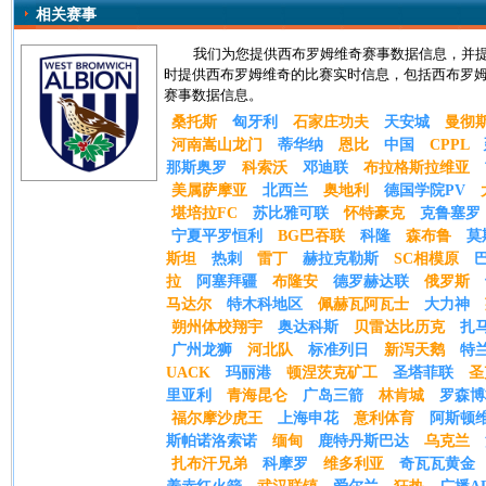
相关赛事
我们为您提供西布罗姆维奇赛事数据信息，并
时提供西布罗姆维奇的比赛实时信息，包括西布罗
赛事数据信息。
桑托斯
匈牙利
石家庄功夫
天安城
曼彻斯
河南嵩山龙门
蒂华纳
恩比
中国
CPPL
那斯奥罗
科索沃
邓迪联
布拉格斯拉维亚
美属萨摩亚
北西兰
奥地利
德国学院PV
堪培拉FC
苏比雅可联
怀特豪克
克鲁塞罗
宁夏平罗恒利
BG巴吞联
科隆
森布鲁
莫
斯坦
热刺
雷丁
赫拉克勒斯
SC相模原
拉
阿塞拜疆
布隆安
德罗赫达联
俄罗斯
马达尔
特木科地区
佩赫瓦阿瓦士
大力神
朔州体校翔宇
奥达科斯
贝雷达比历克
扎
广州龙狮
河北队
标准列日
新泻天鹅
特
UACK
玛丽港
顿涅茨克矿工
圣塔菲联
圣
里亚利
青海昆仑
广岛三箭
林肯城
罗森博
福尔摩沙虎王
上海申花
意利体育
阿斯顿
斯帕诺洛索诺
缅甸
鹿特丹斯巴达
乌克兰
扎布汗兄弟
科摩罗
维多利亚
奇瓦瓦黄金