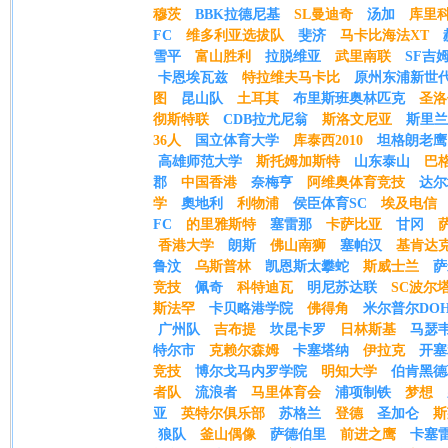
穆茨
BBK拉德尼基
SL曼迪奇
汤加
库里
FC
维多利亚选拔队
斐济
马卡比海法XT
雪平
富山胜利
拉脱维亚
武里南联
SF吉
卡恩埃瓦兹
特拉维夫马卡比
原州东浦新世
图
昆山队
土耳其
布里斯班奥林匹克
圣洛
彻斯特联
CDB拉尤尼翁
斯洛文尼亚
斯里兰
36人
国立体育大学
库泰西2010
坦格朗老鹰
高雄师范大学
斯托姆加斯特
山东泰山
巴
郡
中国香港
奈梅亨
阿维奥体育竞技
达尔
学
奧地利
利物浦
侯臣体育SC
埃及电信
FC
的里雅斯特
塞雷那
卡萨比亚
甘冈
香港大学
朗斯
佛山南狮
塞帕汉
基肯达
鲁汶
乌斯普林
凯恩斯太攀蛇
斯威士兰
萨
竞技
佩奇
科特迪瓦
明尼苏达联
SC波尔
斯法罕
卡贝略港学院
佛得角
米尔普尔DOH
广州队
吉布提
坎昆卡罗
日林斯基
马瑟
特尔市
克赖尔森姆
卡塞塔纳
伊拉克
开塞
竞技
博尔戈马内罗学院
明知大学
伯肯黑德
者队
流浪者
马里体育会
浦项制铁
梦想
亚
英特尔俱乐部
苏格兰
登德
圣加仑
斯
狼队
釜山偶像
萨德伯里
前进之鹰
卡塞