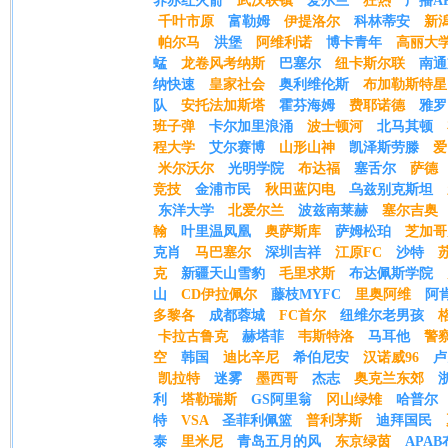
养赤红火箭
武汉联镇
爱尔兰
狂热
广播A
千叶市原
富勒姆
伊提洛尔
科林蒂安
新
帕尔马
洪堡
阿维利诺
博卡青年
高丽大
蜢
龙卷风考纳斯
巴塞尔
纽卡斯尔联
南通
纳快速
皇家社会
奥利维伦斯
布加勒斯特星
队
安托法加斯塔
霍芬海姆
费耶诺德
雅罗
班子弹
卡尔加里浪涌
波士顿河
北马其顿
程大学
艾尔赛博
山形山神
凯泽斯劳滕
爱
米尔沃尔
光明学院
布达福
塞舌尔
萨德
竞技
金浦市民
秋田蓝闪电
乌兹别克斯坦
东洋大学
北爱尔兰
波兹南莱赫
塞尔吉奥
翰
叶里温凤凰
奥萨斯库
萨姆松珀
芝加哥
克肖
马巴塞尔
深圳吉祥
江原FC
沙特
克
新疆天山雪豹
毛里求斯
布达佩斯学院
山
CD伊拉佩尔
藤枝MYFC
里奥阿维
阿
多黎各
成都蓉城
FC首尔
纽维尔老男孩
卡拉古鲁克
赫塔菲
韦斯特洛
马耳他
警
空
韩国
迪比辛尼
希伯尼安
汉诺威96
卢
凯拉特
迷雾
墨西哥
杰志
奥克兰东郊
利
塔勒瑞斯
GS阿里翁
冈山绿雉
哈普尔
特
VSA
圣菲利佩篮
普利茅斯
迪拜国民
泰
里米尼
青岛五月的风
东京绿茵
APA