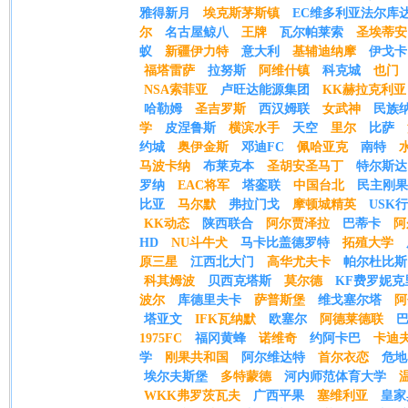
雅得新月
埃克斯茅斯镇
EC维多利亚法尔库
尔
名古屋鲸八
王牌
瓦尔帕莱索
圣埃蒂安
蚁
新疆伊力特
意大利
基辅迪纳摩
伊戈卡
福塔雷萨
拉努斯
阿维什镇
科克城
也门
NSA索菲亚
卢旺达能源集团
KK赫拉克利亚
哈勒姆
圣吉罗斯
西汉姆联
女武神
民族
学
皮涅鲁斯
横滨水手
天空
里尔
比萨
约城
奥伊金斯
邓迪FC
佩哈亚克
南特
马波卡纳
布莱克本
圣胡安圣马丁
特尔斯达
罗纳
EAC将军
塔銮联
中国台北
民主刚果
比亚
马尔默
弗拉门戈
摩顿城精英
USK
KK动态
陕西联合
阿尔贾泽拉
巴蒂卡
阿
HD
NU斗牛犬
马卡比盖德罗特
拓殖大学
原三星
江西北大门
高华尤夫卡
帕尔杜比斯
科其姆波
贝西克塔斯
莫尔德
KF费罗妮克
波尔
库德里夫卡
萨普斯堡
维戈塞尔塔
阿
塔亚文
IFK瓦纳默
欧塞尔
阿德莱德联
1975FC
福冈黄蜂
诺维奇
约阿卡巴
卡迪
学
刚果共和国
阿尔维达特
首尔衣恋
危地
埃尔夫斯堡
多特蒙德
河内师范体育大学
WKK弗罗茨瓦夫
广西平果
塞维利亚
皇家