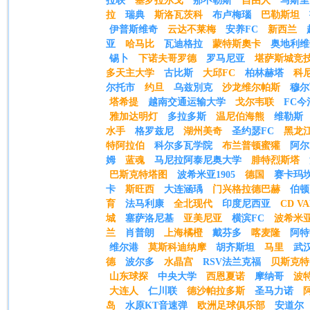
拉联
塞罗拉尔戈
那不勒斯
自由人
马斯里
拉
瑞典
斯洛瓦茨科
布卢梅瑙
巴勒斯坦
伊普斯维奇
云达不莱梅
安养FC
新西兰
亚
哈马比
瓦迪格拉
蒙特斯奧卡
奥地利维
锡卜
下诺夫哥罗德
罗马尼亚
堪萨斯城竞
多天主大学
古比斯
大邱FC
柏林赫塔
科
尔托市
约旦
乌兹別克
沙龙维尔帕斯
穆尔
塔希提
越南交通运输大学
戈尔韦联
FC今
雅加达明灯
多拉多斯
温尼伯海熊
维勒斯
水手
格罗兹尼
湖州美奇
圣约瑟FC
黑龙
特阿拉伯
科尔多瓦学院
布兰普顿蜜獾
阿尔
姆
蓝魂
马尼拉阿泰尼奥大学
腓特烈斯塔
巴斯克特塔图
波希米亚1905
德国
赛卡玛坎
卡
斯旺西
大连涵瑀
门兴格拉德巴赫
伯顿
育
法马利康
全北现代
印度尼西亚
CD VA
城
塞萨洛尼基
亚美尼亚
横滨FC
波希米
兰
肖普朗
上海橘橙
戴芬多
喀麦隆
阿特
维尔港
莫斯科迪纳摩
胡齐斯坦
马里
武
德
波尔多
水晶宫
RSV法兰克福
贝斯克特
山东球探
中央大学
西恩夏诺
摩纳哥
波
大连人
仁川联
德沙帕拉多斯
圣马力诺
岛
水原KT音速弹
欧洲足球俱乐部
安道尔