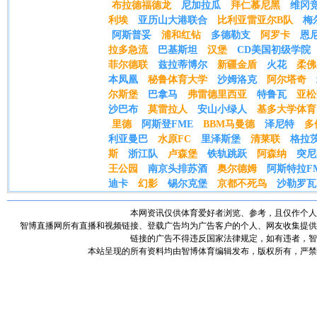
布拉德福德龙
尼加拉瓜
拜仁慕尼黑
维冈
利埃
亚历山大港联合
比利亚雷亚尔B队
梅
阿斯普妥
浦和红钻
多德勒支
阿罗卡
恩
拉多急流
巴基斯坦
汉堡
CD美国初级学院
菲尔德联
兹拉蒂博尔
新疆金盾
火花
柔佛
本凤凰
秘鲁体育大学
沙姆洛克
阿尔塔奇
尔斯堡
巴拿马
弗雷德里西亚
特鲁瓦
亚松
沙巴布
莫雷拉人
安山小绿人
基多大学体育
里德
阿斯登FME
BBM马曼德
泽尼特
多
利亚曼巴
水原FC
里泽斯堡
清莱联
格拉茨
斯
浙江队
卢森堡
铁轨跳跃
阿森纳
突尼
王公园
南京头排苏酒
奥尔德姆
阿斯特拉F
迪卡
幻影
锡尔克堡
京都不死鸟
沙勒罗瓦
本网资讯仅供体育爱好者浏览、参考，且仅作个人
智博直播网所有直播和视频链接、登载广告均为广告客户的个人、网友收集提供
链接的广告不得违反国家法律规定，如有违者，智
本站呈现的所有资料均由智博体育编辑发布，版权所有，严禁