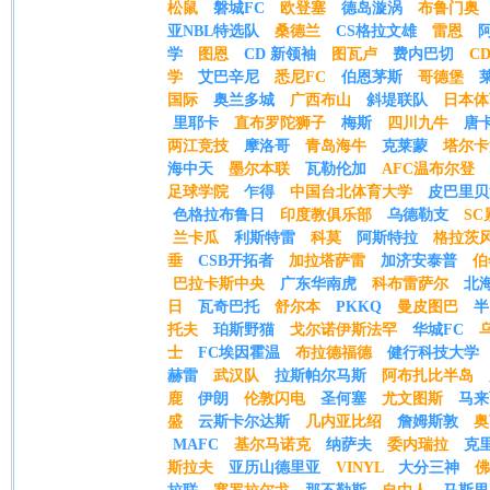
松鼠
磐城FC
欧登塞
德岛漩涡
布鲁门奥
亚NBL特选队
桑德兰
CS格拉文雄
雷恩
学
图恩
CD 新领袖
图瓦卢
费内巴切
C
学
艾巴辛尼
悉尼FC
伯恩茅斯
哥德堡
国际
奥兰多城
广西布山
斜堤联队
日本体
里耶卡
直布罗陀狮子
梅斯
四川九牛
唐
两江竞技
摩洛哥
青岛海牛
克莱蒙
塔尔卡
海中天
墨尔本联
瓦勒伦加
AFC温布尔登
足球学院
乍得
中国台北体育大学
皮巴里贝
色格拉布鲁日
印度教俱乐部
乌德勒支
SC
兰卡瓜
利斯特雷
科莫
阿斯特拉
格拉茨
垂
CSB开拓者
加拉塔萨雷
加济安泰普
伯
巴拉卡斯中央
广东华南虎
科布雷萨尔
北
日
瓦奇巴托
舒尔本
PKKQ
曼皮图巴
半
托夫
珀斯野猫
戈尔诺伊斯法罕
华城FC
士
FC埃因霍温
布拉德福德
健行科技大学
赫雷
武汉队
拉斯帕尔马斯
阿布扎比半岛
鹿
伊朗
伦敦闪电
圣何塞
尤文图斯
马来
盛
云斯卡尔达斯
几内亚比绍
詹姆斯敦
奥
MAFC
基尔马诺克
纳萨夫
委内瑞拉
克
斯拉夫
亚历山德里亚
VINYL
大分三神
佛