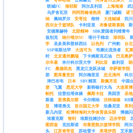
斯
哥本哈根
云南爨合
菏泽曹州北体大
兰
联城FC
海耶斯
阿尔及利亚
上海海港
武
乌罗舍瓦茨
邦阿西楠省热浪
厦门诚毅
诺
纳
佩纳罗尔
安哥拉
根特
大连鲲城
四川
西尔女子篮球队
卡利亚里
布鲁诺斯喜鹊
斯
安德莱赫特
北部精神
SBK爱国者列维青年
兹别克
纳什维尔SC
塔什干棉农
深圳队
学
圣多美和普林西比
以色列
广州豹
台北
SSP埃斯法罕
大连可为
韦康比流浪者
瓦
时
北京通州鹏瑞
下卡姆斯克石油
巴克奥萨
尔辛基
米什科尔茨大学
利比亚
叙利亚
朗
FC
桑德菲杰
黑龙江龙跃冰城
华萨斯学院
那
图库曼竞技
阿尔梅里亚
忠北清州
科尔
津巴布韦
日本
SBV精英
斯佩齐亚
中国
堡
飞翼
悉尼大学
新韩银行大鸟
大连英博
帕托
拉普拉塔体操
佩斯卡拉
美因茨
圣地
斯基
里弗莫尔斯
卡尔维纳
沃特福德
RB
亚
博塔弗戈
首尔国立大学
坦桑尼亚
库利
新几内亚
松博特海利大学体育俱乐部
博德闪
埃塞克斯
智利
埃斯拉姆沙尔
迈步学院
图西翁
克拉斯诺
布莱恩凯尔篮球学院
阿尔
头
江苏肯帝亚
苏哈雷卡
库塔伊西
艾禾斯