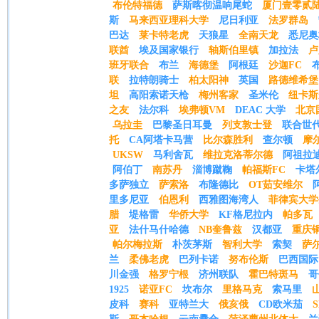
布伦特福德
萨斯喀彻温响尾蛇
厦门壹零贰
斯
马来西亚理科大学
尼日利亚
法罗群岛
巴达
莱卡特老虎
天狼星
全南天龙
悉尼奥
联酋
埃及国家银行
轴斯伯里镇
加拉法
卢
班牙联合
布兰
海德堡
阿根廷
沙迦FC
联
拉特朗骑士
柏太阳神
英国
路德维希堡
坦
高阳索诺天枪
梅州客家
圣米伦
纽卡斯
之友
法尔科
埃弗顿VM
DEAC 大学
北京
乌拉圭
巴黎圣日耳曼
列支敦士登
联合世
托
CA阿塔卡马营
比尔森胜利
查尔顿
摩
UKSW
马利舍瓦
维拉克洛蒂尔德
阿祖拉
阿伯丁
南苏丹
淄博蹴鞠
帕福斯FC
卡塔
多萨独立
萨索洛
布隆德比
OT茹安维尔
里多尼亚
伯恩利
西雅图海湾人
菲律宾大学
腊
堤格雷
华侨大学
KF格尼拉内
帕多瓦
亚
法什马什哈德
NB奎鲁兹
汉都亚
重庆
帕尔梅拉斯
朴茨茅斯
智利大学
索契
萨
兰
柔佛老虎
巴列卡诺
努布伦斯
巴西国际
川金强
格罗宁根
济州联队
霍巴特斑马
哥
1925
诺亚FC
坎布尔
里格马克
索马里
皮科
赛科
亚特兰大
俄亥俄
CD欧米茄