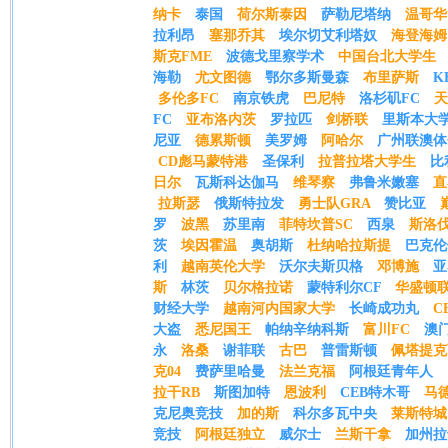
纳卡
泰国
荷尔斯泰因
萨勒尼塔纳
温哥华
拉利昂
塞那乔其
埃尔切艾利塔奴
海登海姆
斯克FME
波德戈里察学术
中国台北大学生
海勒
尤文图德
鄂尔多斯曼森
布里萨斯
K
多伦多FC
南京铁虎
巴尼特
洛杉矶FC
天
FC
亚布洛内茨
罗拉匹
剑桥联
里斯本大
尼亚
德累斯顿
美罗姆
阿哈尔
广州联澳体
CD彪马蒙特港
圣保利
拉普拉塔大学生
比
日尔
瓦斯科达伽马
维琴察
弗鲁米嫩塞
直
拉斯瑟
俄斯特拉发
勇士队GRA
赞比亚
罗
波黑
苏里南
菲特坎普SC
西泉
斯洛
茨
埃因霍温
奥胡斯
杜纳哈拉斯提
巴克伦
利
越南英伦大学
沃尔夫斯贝格
邓博施
亚
斯
林茨
贝尔格拉诺
蒙特利尔CF
华盛顿
财经大学
越南河内国家大学
长崎成功丸
C
大盗
悉尼国王
帕纳辛纳科斯
富川FC
澳
永
洛桑
谢菲联
古巴
普雷斯顿
佩塔提克
克04
费萨里哈曼
法兰克福
阿根廷青年人
拉干RB
斯图加特
恩波利
CEB特木哥
马
克尼奥竞技
加的斯
科尔多瓦中央
莱斯特城
竞技
阿根廷独立
威尔士
兰斯干拿
加州拉