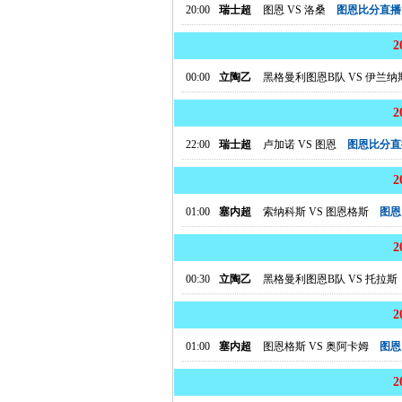
20:00
瑞士超
图恩
VS
洛桑
图恩比分直播
00:00
立陶乙
黑格曼利图恩B队
VS
伊兰纳
22:00
瑞士超
卢加诺
VS
图恩
图恩比分直
01:00
塞内超
索纳科斯
VS
图恩格斯
图恩
00:30
立陶乙
黑格曼利图恩B队
VS
托拉斯
01:00
塞内超
图恩格斯
VS
奥阿卡姆
图恩