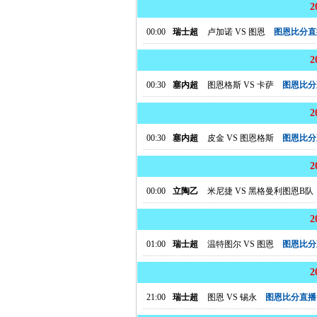
00:00
瑞士超
卢加诺
VS
图恩
图恩比分直
00:30
塞内超
图恩格斯
VS
卡萨
图恩比分
00:30
塞内超
皮金
VS
图恩格斯
图恩比分
00:00
立陶乙
米尼捷
VS
黑格曼利图恩B队
01:00
瑞士超
温特图尔
VS
图恩
图恩比分
21:00
瑞士超
图恩
VS
锡永
图恩比分直播