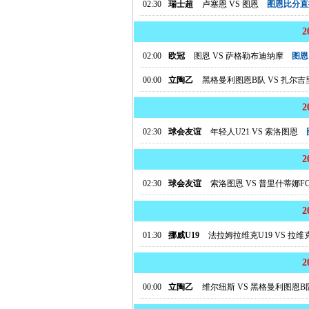
02:30
瑞士超
卢塞恩
VS
图恩
图恩比分直
02:00
欧冠
图恩
VS
萨格勒布迪纳摩
图恩
00:00
立陶乙
黑格曼利图恩B队
VS
扎尔吉
02:30
球会友谊
年轻人U21
VS
索洛图恩
02:30
球会友谊
索洛图恩
VS
普里什蒂娜F
01:30
挪威U19
法拉姆拉维克U19
VS
拉维克
00:00
立陶乙
维尔纽斯
VS
黑格曼利图恩B