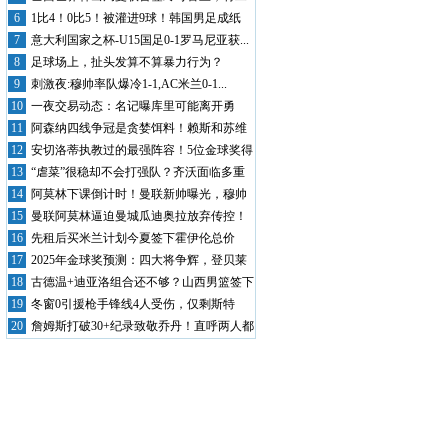
次体检...
6
1比4！0比5！被灌进9球！韩国男足成纸
老...
7
意大利国家之杯-U15国足0-1罗马尼亚获...
8
足球场上，扯头发算不算暴力行为？
9
刺激夜:穆帅率队爆冷1-1,AC米兰0-1...
10
一夜交易动态：名记曝库里可能离开勇
士，雄鹿...
11
阿森纳四线争冠是贪婪饵料！赖斯和苏维
门迪若...
12
安切洛蒂执教过的最强阵容！5位金球奖得
主！...
13
“虐菜”很稳却不会打强队？齐沃面临多重
考验...
14
阿莫林下课倒计时！曼联新帅曝光，穆帅
成大热...
15
曼联阿莫林逼迫曼城瓜迪奥拉放弃传控！
被看穿...
16
先租后买米兰计划今夏签下霍伊伦总价
4000...
17
2025年金球奖预测：四大将争辉，登贝莱
能...
18
古德温+迪亚洛组合还不够？山西男篮签下
NB...
19
冬窗0引援枪手锋线4人受伤，仅剩斯特
林、特...
20
詹姆斯打破30+纪录致敬乔丹！直呼两人都
是...