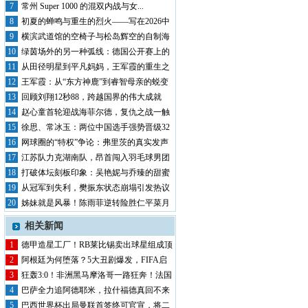
奥古斯...
7
常州 Super 1000 的混双内战与女...
8
初夏的蝉鸣与重生的烈火——写在2026中
国...
9
横滨武道馆的空椅子与松岛辉空的自制海
报：乒...
10
绿茵场外的另一种弧线：德国公开赛上的
青春风...
11
从田径明星到平凡妈妈，王军霞的重生之
路
12
王军霞：从“东方神鹿”到睿智母亲的蜕变
13
回顾刘翔12秒88，跨越国界的伟大成就
14
赵心童首轮迎战海菲尔德，复仇之战一触
即发！
15
徐思、常冰玉：两位中国选手强势晋级32
强
16
网球圈的“特权”争论：弗里茨的真实发声
17
江苏队力克湖南队，昂首闯入羽毛球男团
决赛
18
打破体坛刻板印象：吴艳妮与乔臻的甜蜜
瞬间
19
从冠军到失利，樊振东状态崩塌引发热议
20
姊妹就是风暴！陈雨菲逆转险胜仁平菜月
相关新闻
1
德甲造星工厂！RB莱比锡卖出球星组成顶
配阵...
2
阿根廷为何堕落？5大丑剧爆发，FIFA启
动...
3
狂轰3:0！非洲黑马摩洛哥一路狂奔！法国
男...
4
巴萨全力追阿德耶米，拉什福德真回不来
了？
5
巴西世界杯出局曼联首签终可官宣，将二