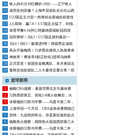
风暴席...
10
铁人的41分与红狮的-10分——辽宁铁人
半...
11
成亮告别安徽？上海申花前队长出任山西
崇德荣...
12
U23国足主力贺一然将转会蓉城此前曾传
其将...
13
2人双响，赢7-0！U17国足太猛了，剑指...
14
体育早餐4.16|拜仁阿森纳晋级欧冠四强
中...
15
冠军梦碎！2比3！U17国足拼到最后一
秒，...
16
1比4！0比5！被灌进9球！韩国男足成纸
老...
17
风头不输梅西！21岁恩佐接班人热身赛表
现抢...
18
神效率！摩洛哥4射正转化3进球乌纳希
0.2...
19
正式官宣！前国安金靴离队，本月将回北
京，有...
20
曼联告知欲留队二人今夏肯定要出售！想
收回5...
篮球新闻
1
杨毅CBA观察：麦基空降北京引爆休赛
期，第...
2
52胜西部第五、首轮2-4湖人收摊后，火
箭...
3
休斯顿的52胜与学费——乌度卡第二年，
申京...
4
上海夺冠一个月后，CBA这条休赛期线已
经翻...
5
贺炜：九连胜的终点，亦是新征途的起点
——湖...
6
杨毅热火观察：残阵热火迎战西部第三火
箭，巴...
7
休斯顿的52胜与学费——乌度卡第二年，