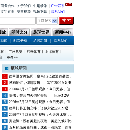
商务合作
关于我们
中超录像
|
广告联系
文字直播
赛事视频
视频下载
|
联系我们
回放
即时比分
足球世界
新闻中心
|
|
|
球新闻
彩票分析
足球新闻
联系我们
|
|
|
|
体育
广州竞赛
纬来体育
上海体育
|
育
更多>>
足球新闻
1
西甲夏窗终极周：皇马1.2亿锁迪奥曼德，
巴...
2
风雨彩虹，铿锵玫瑰——写在2026女足亚
洲...
3
2026年7月23日德甲观察：今日无赛，但...
4
贺炜：誓言与火焰的赞歌——巴萨3-2皇
马，...
5
2026年7月23日英超观察：今日无赛，但...
6
德甲门将王朝交棒：诺伊尔锁定2027退
役，...
7
2026年7月23日意甲观察：今天没比赛，...
8
黄健翔：没有英超的夜晚，英超的戏却比
英超还...
9
五月的绿茵狂想曲：成都一骑绝尘，青春