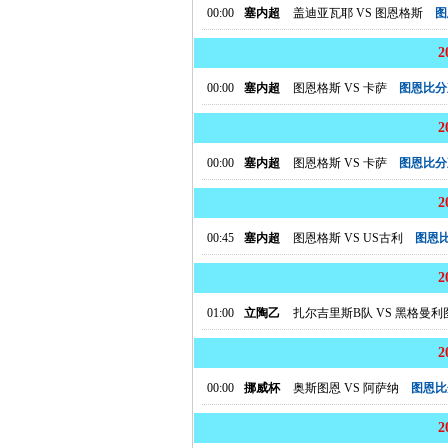
00:00
塞内超
盖迪亚瓦耶
VS
图恩格斯
图
00:00
塞内超
图恩格斯
VS
卡萨
图恩比分
00:00
塞内超
图恩格斯
VS
卡萨
图恩比分
00:45
塞内超
图恩格斯
VS
US古利
图恩
01:00
立陶乙
扎尔吉里斯B队
VS
黑格曼利
00:00
挪威杯
奥斯图恩
VS
阿萨纳
图恩比