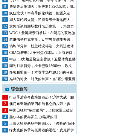
申京...
8
7月17日迈阿密发布会，字母哥穿7号：莱
利...
9
詹皇走后第10天，里夫斯1.85亿落笔：湖...
10
疯狂北伐！本赛季的伦纳德，能否入选一
阵？
11
湖人首轮遇火箭，逆袭晋级全看这两人！
老詹体...
12
詹姆斯谈总胜场数排名历史第一，为效力
的每支...
13
WOC！詹姆斯亲口承认！布朗尼的双胞胎
兄弟...
14
赵继伟搭档克里斯，辽宁男篮进攻升级，
引援还...
15
场均36分钟，杜兰特没得选，火箭进攻体
系崩...
16
CBA新赛季5大争冠焦点球队：上海居首，
广...
17
中超：3大频道聚焦京蓉战！五星体育直播
上海...
18
同为11届新秀，小卡已砍13000分，欧文...
19
多项联盟第一！本赛季场均29.1分的马克
西...
20
巅峰的对决，时代的钟声：当“塞尔维亚魔
术师...
综合新闻
1
排超季后赛今夜烽烟四起！沪津大战一触
即发，...
2
澳门东亚馆的第四名与北仑的八强止步：
排球双...
3
中国田径的“多维破局”：当邢家梁三破纪
录，...
4
墨尔本的夜与罗兰·加洛斯的泪
5
上海大师赛两场中国德比：丁俊晖的“回不
去”...
6
绿夹克的传承与孤勇者的远征：麦克罗伊