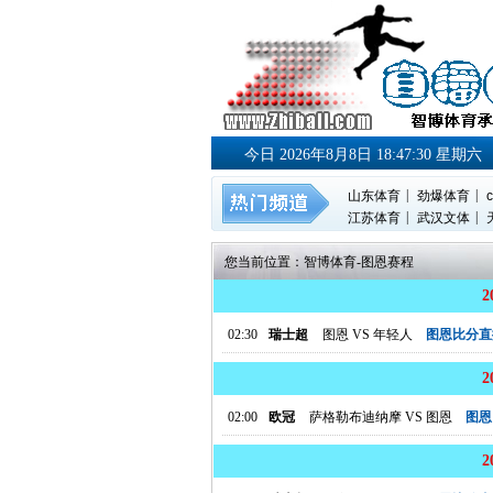
今日 2026年8月8日 18:47:31 星期六
|
|
山东体育
劲爆体育
c
|
|
江苏体育
武汉文体
您当前位置：
智博体育
-
图恩赛程
02:30
瑞士超
图恩
VS
年轻人
图恩比分直
02:00
欧冠
萨格勒布迪纳摩
VS
图恩
图恩