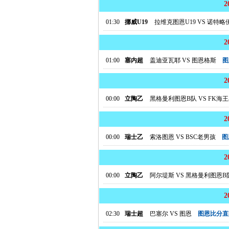
01:30
挪威U19
拉维克图恩U19
VS
诺特略伊
01:00
塞内超
盖迪亚瓦耶
VS
图恩格斯
图
00:00
立陶乙
黑格曼利图恩B队
VS
FK海
00:00
瑞士乙
索洛图恩
VS
BSC老男孩
图
00:00
立陶乙
阿尔堤斯
VS
黑格曼利图恩B
02:30
瑞士超
巴塞尔
VS
图恩
图恩比分直