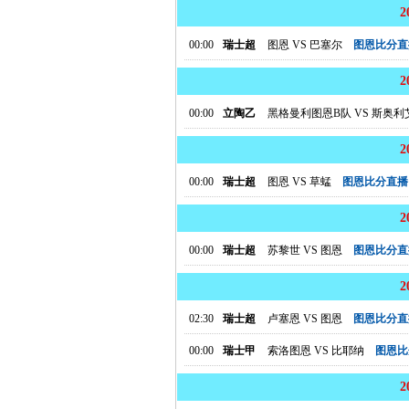
00:00
瑞士超
图恩
VS
巴塞尔
图恩比分直
00:00
立陶乙
黑格曼利图恩B队
VS
斯奥利
00:00
瑞士超
图恩
VS
草蜢
图恩比分直播
00:00
瑞士超
苏黎世
VS
图恩
图恩比分直
02:30
瑞士超
卢塞恩
VS
图恩
图恩比分直
00:00
瑞士甲
索洛图恩
VS
比耶纳
图恩比