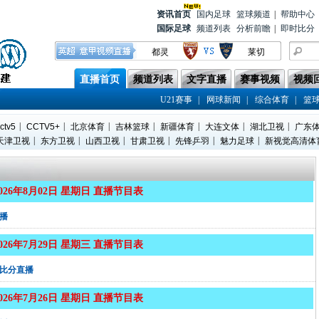
资讯首
页
国内足球
篮球频道
|
帮助中心
国际足球
频道列表
分析前瞻
|
即时比分
都灵
莱切
蒙扎
亚特兰大
直播首页
频道列表
文字直播
赛事视频
视频
上海海港
辽宁铁人
|
|
|
U21赛事
网球新闻
综合体育
篮
上海申花
青岛西海岸
|
|
|
|
|
|
|
ctv5
CCTV5+
北京体育
吉林篮球
新疆体育
大连文体
湖北卫视
广东
帕尔马
威尼斯
|
|
|
|
|
|
天津卫视
东方卫视
山西卫视
甘肃卫视
先锋乒羽
魅力足球
新视觉高清体
国际米兰
热那亚
2026年8月02日 星期日 直播节目表
播
2026年7月29日 星期三 直播节目表
比分直播
2026年7月26日 星期日 直播节目表