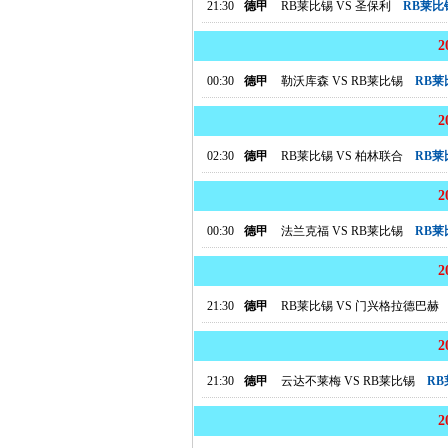
21:30
德甲
RB莱比锡
VS
圣保利
RB莱比
00:30
德甲
勒沃库森
VS
RB莱比锡
RB
02:30
德甲
RB莱比锡
VS
柏林联合
RB
00:30
德甲
法兰克福
VS
RB莱比锡
RB
21:30
德甲
RB莱比锡
VS
门兴格拉德巴赫
21:30
德甲
云达不莱梅
VS
RB莱比锡
R