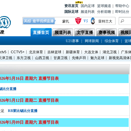
资讯首
页
国内足球
篮球频道
|
帮助中心
国际足球
频道列表
分析前瞻
|
即时比分
蒙扎
亚特兰大
都灵
莱切
直播首页
频道列表
文字直播
赛事视频
视频
上海海港
辽宁铁人
|
|
|
U21赛事
网球新闻
综合体育
篮
上海申花
青岛西海岸
|
|
|
|
|
|
|
ctv5
CCTV5+
北京体育
吉林篮球
新疆体育
大连文体
湖北卫视
广东
帕尔马
威尼斯
|
|
|
|
|
|
天津卫视
东方卫视
山西卫视
甘肃卫视
先锋乒羽
魅力足球
新视觉高清体
国际米兰
热那亚
2026年5月16日 星期六 直播节目表
锡比分直播
2026年5月12日 星期二 直播节目表
女足
RB莱比锡比分直播
2026年5月09日 星期六 直播节目表