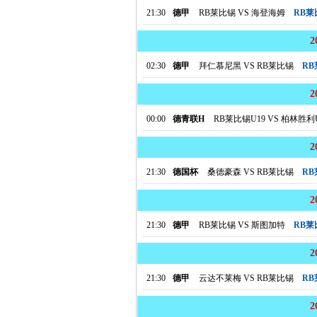
21:30
德甲
RB莱比锡
VS
海登海姆
RB
02:30
德甲
拜仁慕尼黑
VS
RB莱比锡
R
00:00
德青联H
RB莱比锡U19
VS
柏林胜利U
21:30
德国杯
桑德豪森
VS
RB莱比锡
R
21:30
德甲
RB莱比锡
VS
斯图加特
RB
21:30
德甲
云达不莱梅
VS
RB莱比锡
R