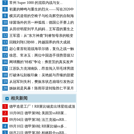
奥古斯...
7
常州 Super 1000 的混双内战与女...
8
初夏的蝉鸣与重生的烈火——写在2026中
国...
9
横滨武道馆的空椅子与松岛辉空的自制海
报：乒...
10
绿茵场外的另一种弧线：德国公开赛上的
青春风...
11
从田径明星到平凡妈妈，王军霞的重生之
路
12
王军霞：从“东方神鹿”到睿智母亲的蜕变
13
回顾刘翔12秒88，跨越国界的伟大成就
14
赵心童首轮迎战海菲尔德，复仇之战一触
即发！
15
徐思、常冰玉：两位中国选手强势晋级32
强
16
网球圈的“特权”争论：弗里茨的真实发声
17
江苏队力克湖南队，昂首闯入羽毛球男团
决赛
18
打破体坛刻板印象：吴艳妮与乔臻的甜蜜
瞬间
19
从冠军到失利，樊振东状态崩塌引发热议
20
姊妹就是风暴！陈雨菲逆转险胜仁平菜月
相关新闻
1
德甲造星工厂！RB莱比锡卖出球星组成顶
配阵...
2
10月08日 德甲第9轮 美因茨vsRB莱...
3
09月04日 德甲第5轮 法兰克福vsRB...
4
09月10日 德甲第6轮 RB莱比锡vs多...
5
08月21日 德甲第3轮 柏林联合vsRB...