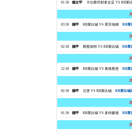
01:30
德女甲
卡尔蔡司耶拿女足
VS
RB莱
03:30
德甲
RB莱比锡
VS
霍芬海姆
RB
02:30
德甲
斯图加特
VS
RB莱比锡
RB
22:30
德甲
RB莱比锡
VS
奥格斯堡
RB
02:30
德甲
汉堡
VS
RB莱比锡
RB莱比锡
01:30
德甲
RB莱比锡
VS
多特蒙德
RB