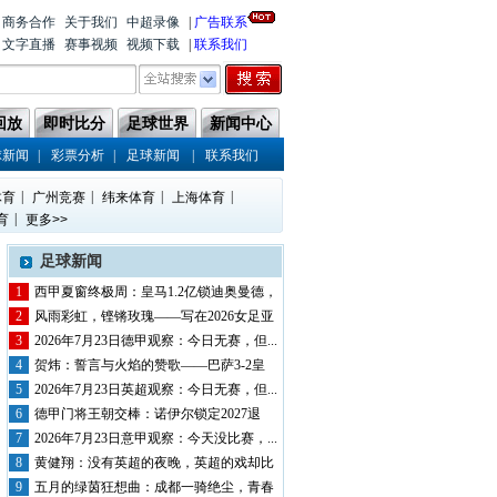
商务合作
关于我们
中超录像
|
广告联系
文字直播
赛事视频
视频下载
|
联系我们
回放
即时比分
足球世界
新闻中心
|
|
|
球新闻
彩票分析
足球新闻
联系我们
|
|
|
|
体育
广州竞赛
纬来体育
上海体育
|
育
更多>>
足球新闻
1
西甲夏窗终极周：皇马1.2亿锁迪奥曼德，
巴...
2
风雨彩虹，铿锵玫瑰——写在2026女足亚
洲...
3
2026年7月23日德甲观察：今日无赛，但...
4
贺炜：誓言与火焰的赞歌——巴萨3-2皇
马，...
5
2026年7月23日英超观察：今日无赛，但...
6
德甲门将王朝交棒：诺伊尔锁定2027退
役，...
7
2026年7月23日意甲观察：今天没比赛，...
8
黄健翔：没有英超的夜晚，英超的戏却比
英超还...
9
五月的绿茵狂想曲：成都一骑绝尘，青春