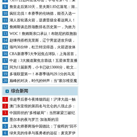
申京...
8
7月17日迈阿密发布会，字母哥穿7号：莱
利...
9
詹皇走后第10天，里夫斯1.85亿落笔：湖...
10
疯狂北伐！本赛季的伦纳德，能否入选一
阵？
11
湖人首轮遇火箭，逆袭晋级全看这两人！
老詹体...
12
詹姆斯谈总胜场数排名历史第一，为效力
的每支...
13
WOC！詹姆斯亲口承认！布朗尼的双胞胎
兄弟...
14
赵继伟搭档克里斯，辽宁男篮进攻升级，
引援还...
15
场均36分钟，杜兰特没得选，火箭进攻体
系崩...
16
CBA新赛季5大争冠焦点球队：上海居首，
广...
17
中超：3大频道聚焦京蓉战！五星体育直播
上海...
18
同为11届新秀，小卡已砍13000分，欧文...
19
多项联盟第一！本赛季场均29.1分的马克
西...
20
巅峰的对决，时代的钟声：当“塞尔维亚魔
术师...
综合新闻
1
排超季后赛今夜烽烟四起！沪津大战一触
即发，...
2
澳门东亚馆的第四名与北仑的八强止步：
排球双...
3
中国田径的“多维破局”：当邢家梁三破纪
录，...
4
墨尔本的夜与罗兰·加洛斯的泪
5
上海大师赛两场中国德比：丁俊晖的“回不
去”...
6
绿夹克的传承与孤勇者的远征：麦克罗伊