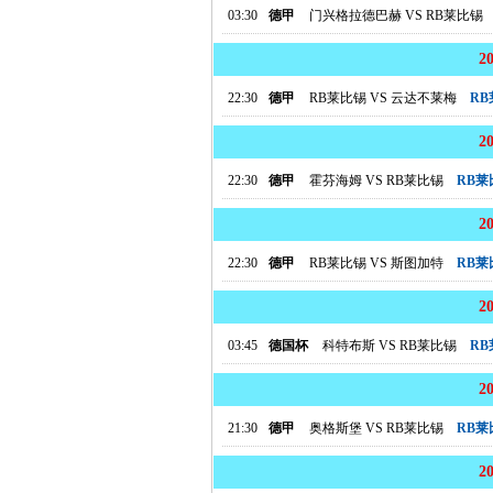
03:30
德甲
门兴格拉德巴赫
VS
RB莱比锡
2
22:30
德甲
RB莱比锡
VS
云达不莱梅
R
2
22:30
德甲
霍芬海姆
VS
RB莱比锡
RB
2
22:30
德甲
RB莱比锡
VS
斯图加特
RB
2
03:45
德国杯
科特布斯
VS
RB莱比锡
R
2
21:30
德甲
奥格斯堡
VS
RB莱比锡
RB
2