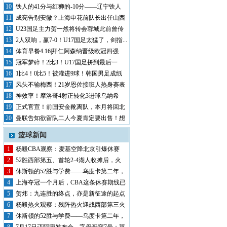
风暴席...
10
铁人的41分与红狮的-10分——辽宁铁人
半...
11
成亮告别安徽？上海申花前队长出任山西
崇德荣...
12
U23国足主力贺一然将转会蓉城此前曾传
其将...
13
2人双响，赢7-0！U17国足太猛了，剑指...
14
体育早餐4.16|拜仁阿森纳晋级欧冠四强
中...
15
冠军梦碎！2比3！U17国足拼到最后一
秒，...
16
1比4！0比5！被灌进9球！韩国男足成纸
老...
17
风头不输梅西！21岁恩佐接班人热身赛表
现抢...
18
神效率！摩洛哥4射正转化3进球乌纳希
0.2...
19
正式官宣！前国安金靴离队，本月将回北
京，有...
20
曼联告知欲留队二人今夏肯定要出售！想
收回5...
篮球新闻
1
杨毅CBA观察：麦基空降北京引爆休赛
期，第...
2
52胜西部第五、首轮2-4湖人收摊后，火
箭...
3
休斯顿的52胜与学费——乌度卡第二年，
申京...
4
上海夺冠一个月后，CBA这条休赛期线已
经翻...
5
贺炜：九连胜的终点，亦是新征途的起点
——湖...
6
杨毅热火观察：残阵热火迎战西部第三火
箭，巴...
7
休斯顿的52胜与学费——乌度卡第二年，