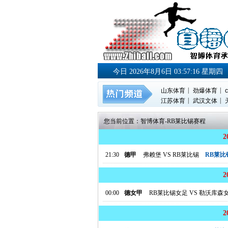
今日 2026年8月6日 03:57:17 星期四
|
|
山东体育
劲爆体育
c
|
|
江苏体育
武汉文体
您当前位置：
智博体育
-
RB莱比锡赛程
21:30
德甲
弗赖堡
VS
RB莱比锡
RB莱比
00:00
德女甲
RB莱比锡女足
VS
勒沃库森