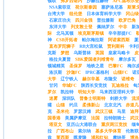
顿联
弗罗西诺内
沙赫拉赫特
AFC温布尔登
NSA索菲亚
荷尔斯泰因
塞萨洛尼基
斯莱
台湾大学
纽伦堡
日本体育科学大学
冈山绿
石家庄功夫
四川金强
普拉滕斯
欧罗巴角
东洋大学
列支敦士登
佩纳罗尔
中非
新
际
北马其顿
埃克斯茅斯镇
辛辛那提FC
神
CSB开拓者
帕尔梅拉斯
阿诺索西斯
厦
直布罗陀狮子
RB大宫松鼠
贾利斯科
卡利
克斯
梦想
乌斯普林
英国
皇家马略卡
皮
格拉夫夏普
SBK爱国者列维青年
摩尔多瓦
顿城精英
圣保罗
地铁之星
巴黎FC
梅尔
洛沃斯
沙迦FC
IPRC基格利
山猫FC
诺
大学
辽宁铁人
赫尔辛基
布隆安
诺维奇
甘冈
华城FC
陕西长安竞技
瓦迪格拉
匈
罗尔
凯拉特
明知大学
马来西亚理科大学
迷雾
深圳队
普鲁士明斯特
剑桥大学
流
獾
山猫
约旦
柔佛新山
北京北汽
赤道几
克
圣米伦
罗瑟汉姆
武汉三镇
马里
迪拜
国香港
美属萨摩亚
法国
拉特朗骑士
武汉
塔亚文
亚历山大港联合
重庆两江竞技
缅
拉
广西布山
索尔纳
基多大学体育
伦敦联
兹
莱西斯
喀麦隆
浦和红钻
摩纳哥
博洛