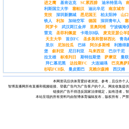
进之鹰
基肯达克
SC累西腓
迪米特里乌
利斯国立大学
塞帕汉
迪比辛尼
南京城市
竞技
深圳新鹏城
悉尼国王
柏太阳神
山口
铁人
利加
加纳空军
德国
深圳青年人
塞
阿罗卡
武汉两江金岸
里奥阿维
宁波镇海
雷克
圣菲利佩篮
卡塔尔B队
麦克亚瑟公羊
天主大学
首尔FC
圣多美和普林西比
青岛
里尔
尼加拉瓜
巴林
阿尔多斯维
利雅得
堡
叙利亚
尼日利亚
马来西亚
巴尔干尼
拉文雄
标准列日
斯特拉斯堡
萨摩亚
曼联
拜仁慕尼黑
达拉斯FC
大连涵瑀
巴克奥萨
杉矶FCII队
曼皮图巴
克赖尔森姆
西汉姆
本网资讯仅供体育爱好者浏览、参考，且仅作个人
智博直播网所有直播和视频链接、登载广告均为广告客户的个人、网友收集提供
链接的广告不得违反国家法律规定，如有违者，智
本站呈现的所有资料均由智博体育编辑发布，版权所有，严禁