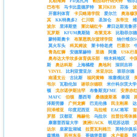
瓦勒海姆
FD宽扎河
帕拉耶什纳夫特
鄂尔
巴布韦
马卡比盖德罗特
富川KEB
芬洛
波
开塞利体育
卡贝略港学院
爱尔兰
奥洛穆
其
KK特奥多2
仁川联
圣加仑
东帝汶
维
波尔
里泽斯堡
莱比锡红牛
摩日达斯克鲁济
瓦罗斯
KFUM奥斯陆
布莱克本
比勒菲尔德
蒙特斯奧卡
布莱恩凯尔篮球学院
纳什维尔S
莫火车头
科其姆波
莱卡特老虎
巴塞尔
青岛红狮
安德莱赫特
里德
阿曼
USK行
奥布达大学坎多体育俱乐部
特木科地区
中
斯
奥达科斯
上海橘橙
奧地利
深圳吉祥
VINYL
比利亚雷亚尔
米亚尔比
班菲尔德
南通支云
古比斯
福冈黄蜂
埃塞俄比亚
韦尔
瓦勒伦加
谢菲尔德联
米什科尔茨大学
顿
戈尔诺伊斯法罕
布鲁斯克FME
安养赤
MAFC
伯顿
墨西哥
桑德捷斯基
泰国
泽斯劳滕
广州龙狮
巴克伦佛
民主刚果
达
田泽维亚
印度尼西亚
马拉维
EAC将军
首
罗那
汉都亚
梅赫伦
乌拉尔
拉普拉塔体操
康塞普西翁大学
澳洲UACK
明尼苏达联
达尔
皇家盐湖城
拉贾瓦利棉兰
英特尔俱乐
森博格
苏州东吴
哥德堡盖斯
水户蜀葵
阿