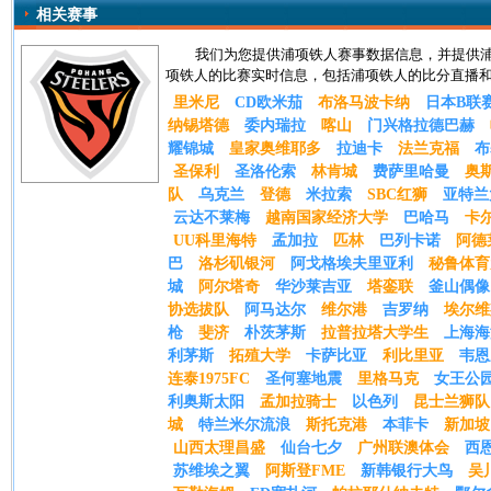
相关赛事
我们为您提供浦项铁人赛事数据信息，并提供
项铁人的比赛实时信息，包括浦项铁人的比分直播
里米尼
CD欧米茄
布洛马波卡纳
日本B联
纳锡塔德
委内瑞拉
喀山
门兴格拉德巴赫
耀锦城
皇家奥维耶多
拉迪卡
法兰克福
布
圣保利
圣洛伦索
林肯城
费萨里哈曼
奥
队
乌克兰
登德
米拉索
SBC红狮
亚特兰
云达不莱梅
越南国家经济大学
巴哈马
卡
UU科里海特
孟加拉
匹林
巴列卡诺
阿德
巴
洛杉矶银河
阿戈格埃夫里亚利
秘鲁体育
城
阿尔塔奇
华沙莱吉亚
塔銮联
釜山偶像
协选拔队
阿马达尔
维尔港
吉罗纳
埃尔维
枪
斐济
朴茨茅斯
拉普拉塔大学生
上海海
利茅斯
拓殖大学
卡萨比亚
利比里亚
韦恩
连泰1975FC
圣何塞地震
里格马克
女王公
利奥斯太阳
孟加拉骑士
以色列
昆士兰狮队
城
特兰米尔流浪
斯托克港
本菲卡
新加坡
山西太理昌盛
仙台七夕
广州联澳体会
西
苏维埃之翼
阿斯登FME
新韩银行大鸟
吴