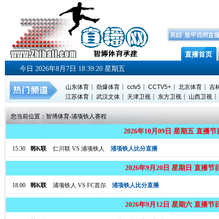
直播首页
今日 2026年8月7日 18:39:21 星期五
|
|
|
|
|
山东体育
劲爆体育
cctv5
CCTV5+
北京体育
吉
|
|
|
|
|
江苏体育
武汉文体
天津卫视
东方卫视
山西卫视
您当前位置：
智博体育
-
浦项铁人赛程
2026年10月09日 星期五 直播
15:30
韩K联
仁川联
VS
浦项铁人
浦项铁人比分直播
2026年9月20日 星期日 直播节
18:00
韩K联
浦项铁人
VS
FC首尔
浦项铁人比分直播
2026年9月12日 星期六 直播节