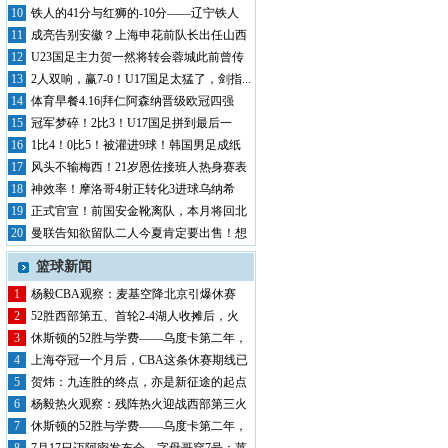
风暴席...
10
铁人的41分与红狮的-10分——辽宁铁人
半...
11
成亮告别安徽？上海申花前队长出任山西
崇德荣...
12
U23国足主力贺一然将转会蓉城此前曾传
其将...
13
2人双响，赢7-0！U17国足太猛了，剑指...
14
体育早餐4.16|拜仁阿森纳晋级欧冠四强
中...
15
冠军梦碎！2比3！U17国足拼到最后一
秒，...
16
1比4！0比5！被灌进9球！韩国男足成纸
老...
17
风头不输梅西！21岁恩佐接班人热身赛表
现抢...
18
神效率！摩洛哥4射正转化3进球乌纳希
0.2...
19
正式官宣！前国安金靴离队，本月将回北
京，有...
20
曼联告知欲留队二人今夏肯定要出售！想
收回5...
篮球新闻
1
杨毅CBA观察：麦基空降北京引爆休赛
期，第...
2
52胜西部第五、首轮2-4湖人收摊后，火
箭...
3
休斯顿的52胜与学费——乌度卡第二年，
申京...
4
上海夺冠一个月后，CBA这条休赛期线已
经翻...
5
贺炜：九连胜的终点，亦是新征途的起点
——湖...
6
杨毅热火观察：残阵热火迎战西部第三火
箭，巴...
7
休斯顿的52胜与学费——乌度卡第二年，