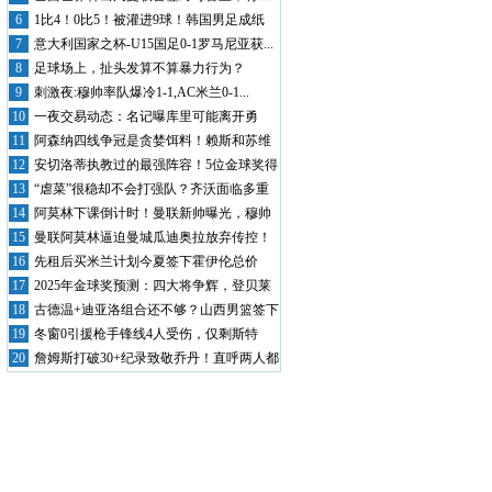
次体检...
6
1比4！0比5！被灌进9球！韩国男足成纸
老...
7
意大利国家之杯-U15国足0-1罗马尼亚获...
8
足球场上，扯头发算不算暴力行为？
9
刺激夜:穆帅率队爆冷1-1,AC米兰0-1...
10
一夜交易动态：名记曝库里可能离开勇
士，雄鹿...
11
阿森纳四线争冠是贪婪饵料！赖斯和苏维
门迪若...
12
安切洛蒂执教过的最强阵容！5位金球奖得
主！...
13
“虐菜”很稳却不会打强队？齐沃面临多重
考验...
14
阿莫林下课倒计时！曼联新帅曝光，穆帅
成大热...
15
曼联阿莫林逼迫曼城瓜迪奥拉放弃传控！
被看穿...
16
先租后买米兰计划今夏签下霍伊伦总价
4000...
17
2025年金球奖预测：四大将争辉，登贝莱
能...
18
古德温+迪亚洛组合还不够？山西男篮签下
NB...
19
冬窗0引援枪手锋线4人受伤，仅剩斯特
林、特...
20
詹姆斯打破30+纪录致敬乔丹！直呼两人都
是...