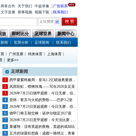
商务合作
关于我们
中超录像
|
广告联系
文字直播
赛事视频
视频下载
|
联系我们
回放
即时比分
足球世界
新闻中心
|
|
|
球新闻
彩票分析
足球新闻
联系我们
|
|
|
|
体育
广州竞赛
纬来体育
上海体育
|
育
更多>>
足球新闻
1
西甲夏窗终极周：皇马1.2亿锁迪奥曼德，
巴...
2
风雨彩虹，铿锵玫瑰——写在2026女足亚
洲...
3
2026年7月23日德甲观察：今日无赛，但...
4
贺炜：誓言与火焰的赞歌——巴萨3-2皇
马，...
5
2026年7月23日英超观察：今日无赛，但...
6
德甲门将王朝交棒：诺伊尔锁定2027退
役，...
7
2026年7月23日意甲观察：今天没比赛，...
8
黄健翔：没有英超的夜晚，英超的戏却比
英超还...
9
五月的绿茵狂想曲：成都一骑绝尘，青春