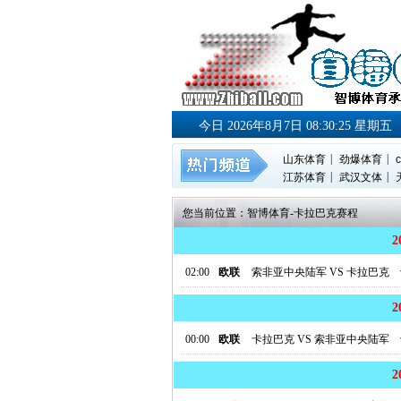
今日 2026年8月7日 08:30:26 星期五
|
|
山东体育
劲爆体育
c
|
|
江苏体育
武汉文体
您当前位置：
智博体育
-
卡拉巴克赛程
02:00
欧联
索非亚中央陆军
VS
卡拉巴克
00:00
欧联
卡拉巴克
VS
索非亚中央陆军