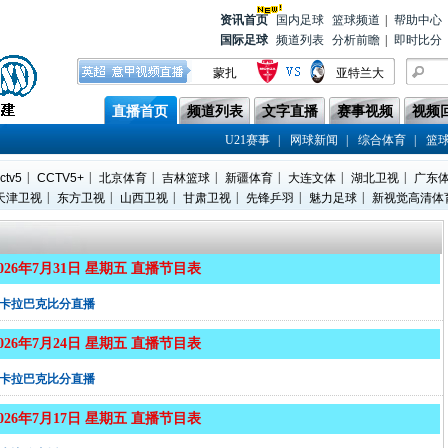
资讯首
页
国内足球
篮球频道
|
帮助中心
国际足球
频道列表
分析前瞻
|
即时比分
蒙扎
亚特兰大
都灵
莱切
直播首页
频道列表
文字直播
赛事视频
视频
上海海港
辽宁铁人
|
|
|
U21赛事
网球新闻
综合体育
篮
上海申花
青岛西海岸
|
|
|
|
|
|
|
ctv5
CCTV5+
北京体育
吉林篮球
新疆体育
大连文体
湖北卫视
广东
帕尔马
威尼斯
|
|
|
|
|
|
天津卫视
东方卫视
山西卫视
甘肃卫视
先锋乒羽
魅力足球
新视觉高清体
国际米兰
热那亚
2026年7月31日 星期五 直播节目表
卡拉巴克比分直播
2026年7月24日 星期五 直播节目表
卡拉巴克比分直播
2026年7月17日 星期五 直播节目表