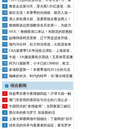
申京...
8
7月17日迈阿密发布会，字母哥穿7号：莱
利...
9
詹皇走后第10天，里夫斯1.85亿落笔：湖...
10
疯狂北伐！本赛季的伦纳德，能否入选一
阵？
11
湖人首轮遇火箭，逆袭晋级全看这两人！
老詹体...
12
詹姆斯谈总胜场数排名历史第一，为效力
的每支...
13
WOC！詹姆斯亲口承认！布朗尼的双胞胎
兄弟...
14
赵继伟搭档克里斯，辽宁男篮进攻升级，
引援还...
15
场均36分钟，杜兰特没得选，火箭进攻体
系崩...
16
CBA新赛季5大争冠焦点球队：上海居首，
广...
17
中超：3大频道聚焦京蓉战！五星体育直播
上海...
18
同为11届新秀，小卡已砍13000分，欧文...
19
多项联盟第一！本赛季场均29.1分的马克
西...
20
巅峰的对决，时代的钟声：当“塞尔维亚魔
术师...
综合新闻
1
排超季后赛今夜烽烟四起！沪津大战一触
即发，...
2
澳门东亚馆的第四名与北仑的八强止步：
排球双...
3
中国田径的“多维破局”：当邢家梁三破纪
录，...
4
墨尔本的夜与罗兰·加洛斯的泪
5
上海大师赛两场中国德比：丁俊晖的“回不
去”...
6
绿夹克的传承与孤勇者的远征：麦克罗伊