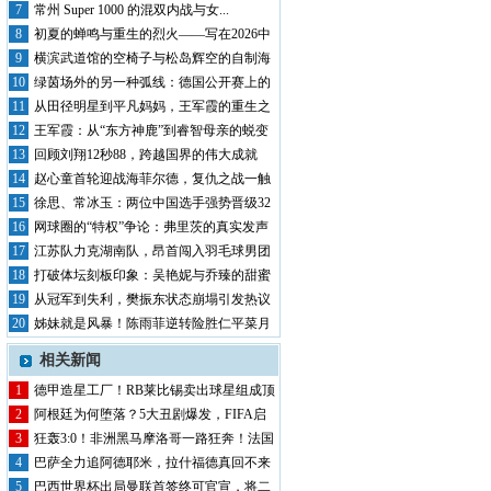
奥古斯...
7
常州 Super 1000 的混双内战与女...
8
初夏的蝉鸣与重生的烈火——写在2026中
国...
9
横滨武道馆的空椅子与松岛辉空的自制海
报：乒...
10
绿茵场外的另一种弧线：德国公开赛上的
青春风...
11
从田径明星到平凡妈妈，王军霞的重生之
路
12
王军霞：从“东方神鹿”到睿智母亲的蜕变
13
回顾刘翔12秒88，跨越国界的伟大成就
14
赵心童首轮迎战海菲尔德，复仇之战一触
即发！
15
徐思、常冰玉：两位中国选手强势晋级32
强
16
网球圈的“特权”争论：弗里茨的真实发声
17
江苏队力克湖南队，昂首闯入羽毛球男团
决赛
18
打破体坛刻板印象：吴艳妮与乔臻的甜蜜
瞬间
19
从冠军到失利，樊振东状态崩塌引发热议
20
姊妹就是风暴！陈雨菲逆转险胜仁平菜月
相关新闻
1
德甲造星工厂！RB莱比锡卖出球星组成顶
配阵...
2
阿根廷为何堕落？5大丑剧爆发，FIFA启
动...
3
狂轰3:0！非洲黑马摩洛哥一路狂奔！法国
男...
4
巴萨全力追阿德耶米，拉什福德真回不来
了？
5
巴西世界杯出局曼联首签终可官宣，将二