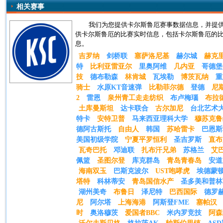
相关赛事
我们为您提供卡尔斯鲁厄赛事数据信息，并提
供卡尔斯鲁厄的比赛实时信息，包括卡尔斯鲁厄的
息。
吉罗纳
剑桥联
塞萨洛尼基
赫尔城
赫克
特
比利亚雷亚尔
里奥阿维
几内亚
哥德堡
技
德布勒森
林肯城
瓦埃勒
博茨瓦纳
重
骑士
水原KT音速弹
比勒菲尔德
登德
尼
2
雷恩
泉州青工走走纺织
布卢梅瑙
布拉
土库曼斯坦
达卡联合
古尔加尼
台北艺术
特卡
安特卫普
马来西亚理科大学
穆苏克鲁
德阿古斯托
自由人
韩国
苏哈雷卡
巴恩斯
美国初级学院
宁夏平罗恒利
圣吉罗斯
直布
瓦奇巴托
邓迪联
扎布汗兄弟
苏格兰
艾
佩篮
圣图尔登
库克群岛
青岛青春岛
安道
海南双玉
巴斯克波尔
UST咆哮虎
埃德蒙
塔特
科林蒂安
青岛国信水产
圣多美和普林
湖州美奇
布鲁日
泽尼特
巴西国际
德罗
尼
阿尔塔
上海海港
阿斯登FME
塞帕汉
时
奥洛穆茨
爱国者BBC
米内罗竞技
阿森