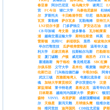
PKKQ
费城联合
熊本深红
埃因霍温
斯
春亚泰
阿尔巴尼亚
哈乌梅大学
谢周三
E
宫
FC今治
辅仁大学
乌泰他尼森林
杜纳
尔
罗斯托夫
卡贝略港学院
印尼
德岛漩涡
瓦茨
富勒姆
萨尔瓦多
瓦勒海姆
亚特兰大
LNZ切尔卡瑟
门多萨独立
罗安达石油
吉
CB 印加城
考文垂
波多黎各
瓦尔帕莱索
浦
越南交通运输大学
斯特拉斯堡
科莫
拉
雷斯顿
光州FC
斜堤联队
里昂
哈波埃尔
毕尔巴鄂竞技
瓜萨维弗雷勒斯
温哥华大盗
利大学
石家庄商承
拉斯帕尔马斯
巴勒斯坦
亚
厦门诚毅
卢顿
威尼斯
南苏丹
ZTE 
塞浦路斯
海于格松
鲁克维尼基
SBC红狮
尔俱乐部
义守大学
圣米伦
喀麦隆
纳萨夫
伦斯巴达
门兴格拉德巴赫
卡塔尔B队
阿肯
武汉三镇
西雅图海湾人
韦康比流浪者
云
魂
加纳大学莱贡校区
萨尔茨堡红牛
汉堡
家盐湖城
莱卡特老虎
基肯达克
温哥华白浪
日林斯基
越南河内国家大学
爱媛FC
顿涅
森特
VINYL
布里萨斯
成都顶耀锦城
新疆
尔
天狼星
新泻天鹅
月球猫头鹰
纽维尔老
纳
维冈竞技
迪拜国民
CDB拉尤尼翁
萨斯