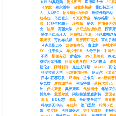
KFUM奥斯陆
曼皮图巴
库德里夫卡
SC累
马尔默
塞尔维特
波兹南莱赫
霍巴特斑马
人
大邱FC
帕拉耶什纳夫特
鹿特丹斯巴达
迪格拉
马巴塞尔
奇瓦瓦黄金
埃尔维斯
卡
联
印尼年轻骑士
埃弗顿
纳达
芝加哥火焰
比
波黑
高丽大学
卢旺达能源集团
西班牙
塔尔卡西班牙人
阿布扎比半岛
洛伦索帕尔
累斯顿
哥伦布机员
重庆两江竞技
富山胜利
马克里斯ESN
加纳警察队
古比斯
狮城水
FC
辽宁铁人
布拉干RB
大分三神
中国台
不丹
斯佩齐亚
萨索洛
IPRC基格利
BG
恩特阿尔托市
阿基拉斯学院
SC相模原
维
勒伦加
阿维利诺
克拉夫诺斯
MAFC
瓦伦
科罗拉多大学
巴雷鲁加利托
尼日尔
CD
日本B联赛联队
邓博施
兰卡瓜
IBA斯科普
多竞技
摩顿城精英
利斯特雷
菲特坎普SC
汶
伊尤斯堡
奥萨斯库
代格福什
佩纳罗尔
川九牛
北爱尔兰
阿祖拉迪里雅斯特
爱国者
喀山
KK动态
海地
圣胡安圣马丁
布鲁奥
科尔多瓦中央
布拉加
澳门黑熊
约阿卡巴
姆
曼立联
洛杉矶银河
诺丁汉森林
卡拉巴