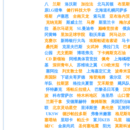
八
兰斯
洛沃斯
加拉法
北马其顿
布里斯
原LG猎隼
健行科技大学
北海道札幌冈萨多
塔斯
卢塞恩
全南天龙
索马里
亚布洛内茨
克纳克斯
斯威士兰
马赛
斯里兰卡
梅尔
拉
基尔马诺克
SL曼迪奇
巅峰竞技者
俄
冈黄蜂
里加足球学院
勒沃库森
阿马达尔
克赛尔
新韩银行大鸟
埃斯帕诺洛索诺
马卡
桑托斯
克里夫巴斯
女武神
弗拉门戈
巴
公园
尤文图斯
博塔弗戈
下卡姆斯克石油
CD 新领袖
阿维奥体育竞技
佩奇
上海橘橙
基
深圳青年人
苏维埃之翼
CD欧米茄
千
塞阿拉
列支敦士登
上海嘉定汇龙
波希米亚
库国际
下诺夫哥罗德
海登海姆
索尔亚
河
羊队
拉斯瑟
格拉夫夏普
艾禾斯堡
飓风队
怀特豪克
塔帕丘拉猎人
巴黎圣日耳曼
汉
波
科布雷萨尔
特木科地区
洛里昂
山口雷
兰斯干拿
安德莱赫特
詹姆斯敦
美国乔治
联
北京灵动星空
里泽斯堡
奥伦堡
瓦努阿
UKSW
德沙帕拉多斯
弗鲁米嫩塞
格尼斯
塞塔纳
里耶卡
帕丘卡
富川KEB
马里
福
城FC
金泉尚武
圣何塞地震
阳光
莫斯科