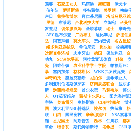
蜀葵
石家庄功夫
玛丽港
斯旺西
伊戈卡
伯年队
萨普斯堡
多特蒙德
美罗姆
梅赫
卢日
兹拉蒂博尔
拜仁慕尼黑
塔斯马尼亚跳
里德
布莱尼
台北科技大学
立陶宛
科曼
罗兹尼
切尔滕汉姆
圣塔菲联
瑞士
摩奇先
AFC温布尔登
广西布山
迪比辛尼
萨德伯
弘
阿塞拜疆
莫火车头
费内巴切
名古屋鲸
维多利亚选拔队
希伯尼安
梅尔加
哈德斯
达斯克鲁济斯
忠南牙山
德国
保加利亚
台
功丸
SC波尔塔瓦
阿拉戈亚诺体育
科隆
瓷
阿维什镇
农业科学学士学院
帕福斯FC
暴
塞内加尔
格林斯比
WKK弗罗茨瓦夫
华奇帕托
赫拉克勒斯
尼泊尔
波希米亚人
多利亚利伯塔斯佩萨罗
济南泉盛联合
波尔多
斯
黔西南栩烽棠
首尔衣恋
马瑟韦尔
博尔
人
OT茹安维尔
蒙斯卡尔佩FC
阳光海岸流
字塔
奥布雷冈
奥格斯堡
CD伊拉佩尔
博
国
澳大利亚NBL特选队
埃尔切
热辣椒
格
联
山猫
国民竞技
辛辛那提FC
NSA索菲
鞠
悉尼国王
阿斯普妥
匹林
仁川联
赫罗
革命
特鲁瓦
斯托姆加斯特
塔希提
CSJL