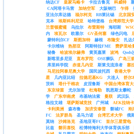
纳达CF
皇家马略卡
卡拉古鲁克
科威特
CA阿塔卡马营
加纳空军
大阪钢巴
乍得
亚法尔库达德
福尔柯克
RB莱比锡
北京国
克本
埃斯科利尼亚
哈特堡格
台湾师范大学
兰普顿蜜獾
乌拉尔
布雷斯特
海耶斯
WS
内
埃瓦尔
欧塞尔
GV圣何塞
绿色闪电
蒙特利尔CF
斯图加特
赫根
布隆安
扎达
卡尔维纳
热那亚
阿斯特拉FME
费萨里哈
秘鲁
哈波埃尔赫弗
黄英嘉莱
波鸿
Qod
新喀里多尼亚
直布罗陀
OSE狮队
广岛三
库里科学院
赤道几内亚
斯莱戈流浪者
塞
马尼拉阿泰尼奥大学
国民波托西
香港大学
星
几内亚比绍
拉德尼基KG
大连人
舒尔
茨科
塔什干棉农
皮涅鲁斯
中国台湾体育大
东京绿茵
尤尔加登
杜海勒
凯恩斯太攀蛇
学
广东华南虎
布基纳法索
曼联
武汉队
格拉文雄
堪萨斯城竞技
广州城
AEK拉纳
卡利美洲
森布鲁
加济安泰普
磐城FC
刚
FC
法罗群岛
圣马力诺
台湾艺术大学
俄
莫纳
沙姆洛克
圣地亚哥FC
首尔三星雷电
比兹
磐田喜悦
松博特海利大学体育俱乐部