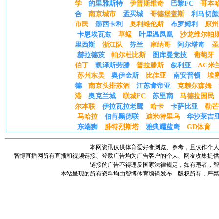
学
的里雅斯特
伊普斯维奇
巴黎FC
哥本
合
南京城市
孟买城
哥德堡盖斯
利马切颜
市民
墨西卡利
奥利维伦斯
布罗姆利
原州
卡恩埃瓦兹
草蜢
叶里温凤凰
沙龙维尔帕
里西斯
浙江队
芬兰
摩纳哥
阿尔塔奇
圣
赫拉德茨
帕尔杜比斯
图库曼竞技
葡萄牙
伯丁
凯泽斯劳滕
普拉滕斯
叙利亚
AC米
苏州东吴
奥伊金斯
比佳亚
南安普顿
埃
德
南京头排苏酒
江苏肯帝亚
克赖尔森姆
港
奥克兰城
联城FC
苏里南
马德拉国民
尔本联
伊拉瓦拉老鹰
哈卡
卡萨比亚
勒芒
马哈拉
伯肯黑德联
迪米特里乌
华沙莱吉
东端狮
腓特烈斯塔
雅典耀蓝鹰
GD体育
本网资讯仅供体育爱好者浏览、参考，且仅作个人
智博直播网所有直播和视频链接、登载广告均为广告客户的个人、网友收集提供
链接的广告不得违反国家法律规定，如有违者，智
本站呈现的所有资料均由智博体育编辑发布，版权所有，严禁