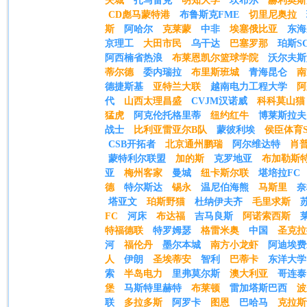
夫城
扎马雷克
明知大学
坎布尔
赫利奥斯
CD彪马蒙特港
布鲁斯克FME
切里尼奥拉
斯
阿哈尔
克莱蒙
中非
埃塞俄比亚
东海
京理工
大田市民
乌干达
巴塞罗那
珀斯S
阿西楠省热浪
布莱恩凯尔篮球学院
沃尔夫斯
蒂尔德
委内瑞拉
布里斯班城
青海昆仑
南
德捷斯基
亚特兰大联
越南电力工程大学
阿
代
山西太理昌盛
CVJM汉诺威
科科莫山猫
猛虎
阿克伦托格里蒂
纽约红牛
博莱斯拉夫
战士
比利亚雷亚尔B队
蒙彼利埃
侯臣体育S
CSB开拓者
北京通州鹏瑞
阿尔维达特
肖
蒙特利尔联盟
加的斯
克罗地亚
布加勒斯
亚
梅州客家
曼城
纽卡斯尔联
堪培拉FC
德
特尔斯达
锡永
温尼伯海熊
马斯里
奈
塔亚文
珀斯野猫
杜纳伊夫齐
毛里求斯
FC
河床
布达福
吉马良斯
阿诺索西斯
特福德联
特罗姆瑟
格雷米奥
中国
圣克拉
河
福伦丹
墨尔本城
南方小龙虾
阿迪埃费
人
伊朗
圣埃蒂安
智利
巴蒂卡
东洋大学
索
半岛电力
里弗莫尔斯
澳大利亚
哥连泰1
堡
马斯特里赫特
布莱顿
雷加塔斯巴西
波
联
多拉多斯
阿罗卡
图恩
巴哈马
克拉斯