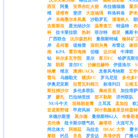
沃尔夫斯贝格
格拉茨AK
轴斯伯里镇
AS
西亚
阿曼
安养赤红火箭
布拉德福德
重庆
维
诺维奇
斐济
大连涵瑀
科洛科洛
萨米
卢
东南墨尔本凤凰
沙勒罗瓦
浦项铁人
朗
吉斯斯坦
星光纳沙尔
温蒂查兰
特温特
布
科
拉卡莱拉联
热刺
菲尔特
都灵
佩斯卡
广西联合
比尔森胜利
曼彻斯特城
榆林矿
岸
圣何塞
堤格雷
深圳兴隽
布雷达
谢菲
南
KPA
霍芬海姆
伯顿
达尔城
牛津联
钻
科尔多瓦学院
里尔
富川FC
哈萨克斯
加
朗斯
首尔FC
沙赫拉赫特
伊提洛尔
纳摩
维京
澳洲UACK
龙卷风考纳斯
五华
雷马
乌德勒支
横滨FC
罗马尼亚
多伦多F
伊奥尼亚斯
拉贾瓦利棉兰
标准列日
云南玉
斯拉姆沙尔
多伦多联队
佩哈亚克
加拉塔萨
罗
蒙扎
巴拉纳竞技
那不勒斯
济州联队
NU斗牛犬
坦格朗老鹰
土耳其
孟加拉
欧
亚诺斯野猫
甲府风林
阿什凯隆基里亚特盖特
米德尔斯堡
莫尔德
曼彻斯特62人
布鲁斯
克伦佛
纽卡斯尔喷气机
赫塔菲
大连可为
州北体大
阿根廷
乌拉圭
DEAC 大学
赛卡
莱联
约旦
关岛
罗安达
库塔伊西
广播A