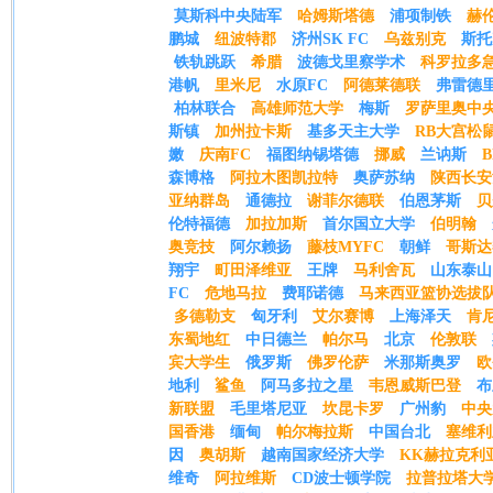
莫斯科中央陆军
哈姆斯塔德
浦项制铁
赫
鹏城
纽波特郡
济州SK FC
乌兹别克
斯托
铁轨跳跃
希腊
波德戈里察学术
科罗拉多
港帆
里米尼
水原FC
阿德莱德联
弗雷德
柏林联合
高雄师范大学
梅斯
罗萨里奥中
斯镇
加州拉卡斯
基多天主大学
RB大宫松
嫩
庆南FC
福图纳锡塔德
挪威
兰讷斯
森博格
阿拉木图凯拉特
奥萨苏纳
陕西长安
亚纳群岛
通德拉
谢菲尔德联
伯恩茅斯
贝
伦特福德
加拉加斯
首尔国立大学
伯明翰
奥竞技
阿尔赖扬
藤枝MYFC
朝鲜
哥斯达
翔宇
町田泽维亚
王牌
马利舍瓦
山东泰山
FC
危地马拉
费耶诺德
马来西亚篮协选拔
多德勒支
匈牙利
艾尔赛博
上海泽天
肯
东蜀地红
中日德兰
帕尔马
北京
伦敦联
宾大学生
俄罗斯
佛罗伦萨
米那斯奥罗
欧
地利
鲨鱼
阿马多拉之星
韦恩威斯巴登
布
新联盟
毛里塔尼亚
坎昆卡罗
广州豹
中央
国香港
缅甸
帕尔梅拉斯
中国台北
塞维利
因
奥胡斯
越南国家经济大学
KK赫拉克利
维奇
阿拉维斯
CD波士顿学院
拉普拉塔大