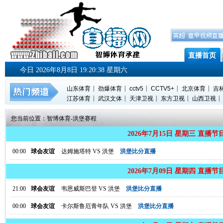
直播首页
今日 2026年8月8日 19:20:38 星期六
|
|
|
|
|
山东体育
劲爆体育
cctv5
CCTV5+
北京体育
吉
|
|
|
|
|
江苏体育
武汉文体
天津卫视
东方卫视
山西卫视
您当前位置：
智博体育
-
洪堡赛程
2026年7月15日 星期三 直播节
00:00
球会友谊
达姆施塔特
VS
洪堡
洪堡比分直播
2026年7月09日 星期四 直播节
21:00
球会友谊
韦恩威斯巴登
VS
洪堡
洪堡比分直播
00:00
球会友谊
卡尔斯鲁厄青年队
VS
洪堡
洪堡比分直播