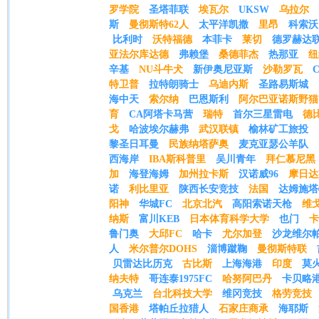
罗学院
圣塔菲联
埃瓦尔
UKSW
乌拉尔
斯
曼彻斯特62人
太平洋凯撒
里昂
科索沃
比利时
沃特福德
本菲卡
莱切
德罗赫达
亚法尔库达德
弗赖堡
桑德菲杰
热那亚
纽
辛基
NU斗牛犬
新伊奥尼亚斯
沙勒罗瓦
特卫普
拉特朗骑士
乌迪内斯
圣路易斯城
海中天
索尔纳
巴恩斯利
阿尔巴亚诺斯野猫
育
CA阿塔卡马营
瑞特
首尔三星雷电
德
戈
哈波埃尔赫弗
武汉联镇
榆林矿工旅投
黎圣日耳曼
民族纳塔萨奥
麦克亚瑟公羊队
西海岸
IBA斯科普里
吴川青年
拜仁慕尼黑
加
海登海姆
加州拉卡斯
汉诺威96
摩日达
诺
利比里亚
陕西长安竞技
法国
达姆施塔
阳神
华城FC
北京北汽
高阳索诺天枪
维
纳斯
富川KEB
日本体育科学大学
也门
卡
鲁门奥
大邱FC
哈卡
尤尔加登
沙龙维尔
人
米尔普尔DOHS
淄博蹴鞠
曼彻斯特联
贝雷达比历克
古比斯
上海海港
印度
莫
纳夫特
哥连泰1975FC
哈努阿巴丹
卡贝略
乌克兰
台北科技大学
维冈竞技
格劳竞技
国香港
塔帕丘拉猎人
石家庄商承
海耶斯