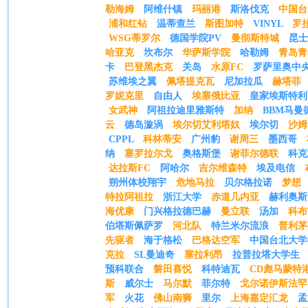
勒海姆
阿维什镇
玛丽港
斯洛伐克
中国台
浦和红钻
温蒂查兰
斯图加特
VINYL
罗
WSG蒂罗尔
德国学院PV
曼彻斯特城
昆士
哈亚克
坎布尔
华萨斯学院
哈勒姆
青岛青
卡
巴登黑杰克
关岛
水原FC
罗萨里奥中
苏维埃之翼
佩塔提克瓦
尼加拉瓜
赫塔菲
罗妮克里
自由人
埃塞俄比亚
皇家埃斯特利
女武神
阿祖拉迪里雅斯特
加纳
BBM马曼
云
德岛漩涡
埃尔切艾利塔奴
埃尔切
沙姆
CPPL
科林蒂安
广州豹
谢周三
墨西哥
纳
塞罗拉尔戈
奥格斯堡
谢菲尔德联
科克
达拉斯FC
阿哈尔
吉尔维森特
埃及电信
朔州体校翔宇
危地马拉
贝尔格拉诺
梦想
特拉阿祖拉
浙江大学
赤道几内亚
赫利奥斯
海优康
门兴格拉德巴赫
曼立联
汤加
科布
伯塔斯佩萨罗
河北队
特兰米尔流浪
普利茅
先驱者
海于格松
巴格达空军
中国台北大学
克拉
SL曼迪奇
塞拉利昂
拉普拉塔大学生
预科联合
磐田喜悦
科特迪瓦
CD彪马蒙特
斯
威尔士
马尔默
菲尔特
戈尔诺伊斯法罕
军
火花
佛山南狮
里尔
上海嘉定汇龙
孟