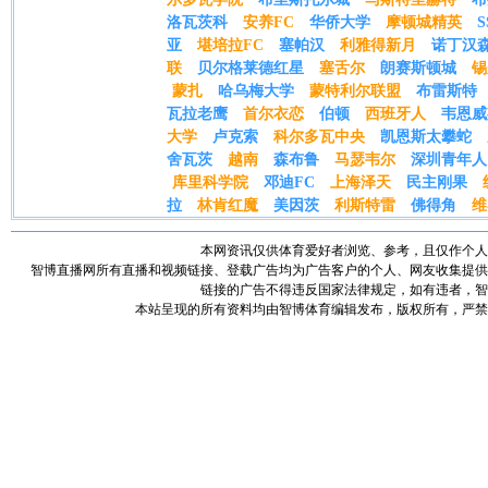
洛瓦茨科
安养FC
华侨大学
摩顿城精英
亚
堪培拉FC
塞帕汉
利雅得新月
诺丁汉
联
贝尔格莱德红星
塞舌尔
朗赛斯顿城
锡
蒙扎
哈乌梅大学
蒙特利尔联盟
布雷斯特
瓦拉老鹰
首尔衣恋
伯顿
西班牙人
韦恩威
大学
卢克索
科尔多瓦中央
凯恩斯太攀蛇
舍瓦茨
越南
森布鲁
马瑟韦尔
深圳青年人
库里科学院
邓迪FC
上海泽天
民主刚果
拉
林肯红魔
美因茨
利斯特雷
佛得角
维
本网资讯仅供体育爱好者浏览、参考，且仅作个人
智博直播网所有直播和视频链接、登载广告均为广告客户的个人、网友收集提供
链接的广告不得违反国家法律规定，如有违者，智
本站呈现的所有资料均由智博体育编辑发布，版权所有，严禁