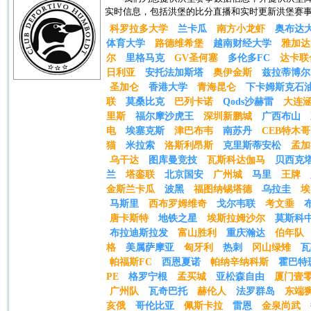
实时信息，包括洪堡的比分直播和实时更新洪堡赛
科罗拉多大学
兰卡瓜
南方小龙虾
奥布达
体育大学
路德维希堡
越南财经大学
雅加达
尔
里格马克
GV圣何塞
多伦多FC
达卡联
日利亚
安托法加斯塔
奥伊金斯
兹拉蒂博尔
圣加仑
香港大学
青海昆仑
下卡姆斯克石
联
莫桑比克
巴列卡诺
Qods沙赫雷
大连
里斯
福尔摩沙虎王
深圳新鹏城
广西布山
电
埃塞克斯
津巴布韦
南苏丹
CEB特木哥
猫
米拉索
洛斯利昂斯
克里斯蒂安松
孟加
乌干达
图库曼竞技
瓦斯科达伽马
贝西克
兰
塔銮联
北京国安
广州城
马里
王牌
金斯兰卡瓜
波黑
福图纳锡塔德
乌拉圭
埃
马斯里
西布罗姆维奇
戈尔韦联
考文垂
唐卡斯特
地铁之星
埃斯拉姆沙尔
莫斯科
布拉迪斯拉发
富山胜利
重庆瀚达
伯年队
格
美属萨摩亚
匈牙利
热刺
冈山绿雉
瓦
帕福斯FC
西恩夏诺
帕纳辛纳科斯
霍巴特
PE
格罗宁根
孟买城
亚松森自由
厦门壹
广州队
瓦奇巴托
赫伦人
法罗群岛
东端
亥俄
哥伦比亚
佩斯卡拉
雷恩
金泉尚武