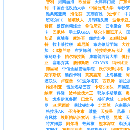
智利
湘南丽海
欧登塞
天津津门虎
广东
利
中国台北政治大学
中国台湾大学
华沙莱
雅典耀蓝鹰
海伦芬
芜湖百胜
光州FC
中
班塔尔FC
浦项铁人
月球猫头鹰
波希米亚
普顿
黔西南栩烽棠
希伯尼安
云南爨合
邓
卡
巴尼特
勇士队GRA
塔尔卡西班牙人
加诺
柬埔寨
摩洛哥
纽约红牛
RB莱比锡
特
拉卡莱拉联
威尼斯
布达佩斯学院
大连
加
CD格兰哈
布罗姆利
特拉维夫马卡比
家马略卡
帕尔梅拉斯
康塞普西翁大学
健行
亚
塞那乔其
詹姆斯敦
CD VAB
纳米比亚
德里城
中信金融管理学院
沃尔夫斯贝格
斯茅斯镇
墨西卡利
黄英嘉莱
上海橘橙
阿
堤联队
卢森堡
SC波尔塔瓦
西汉姆
加拉
维多利亚
雷加塔斯巴西
卡塔尔B队
库德里
纳摩
科隆
波特兰伐木工
鄂尔多斯曼森
奥
加
戈多伊克鲁斯
巴拿马
斯托克城
CD拉
罗
SC累西腓
莱比锡红牛
北西兰
东南墨
格拉茨AK
圣洛伦索
维堡
天狼星
风暴
府风林
埃斯帕诺洛索诺
杜卡吉尼
曼城
天
特罗姆瑟
阿尔塔
热辣椒
熊本深红
勒沃
罗安达
布基纳法索
黑镇斯巴达
阿德莱德3