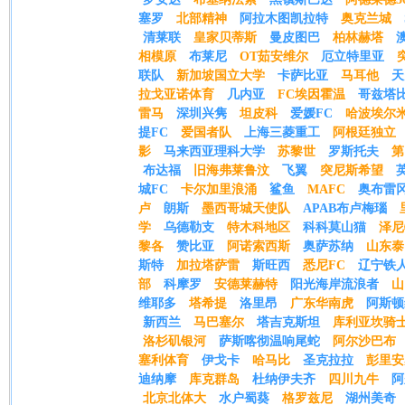
塞罗
北部精神
阿拉木图凯拉特
奥克兰城
清莱联
皇家贝蒂斯
曼皮图巴
柏林赫塔
相模原
布莱尼
OT茹安维尔
厄立特里亚
联队
新加坡国立大学
卡萨比亚
马耳他
天
拉戈亚诺体育
几内亚
FC埃因霍温
哥兹塔
雷马
深圳兴隽
坦皮科
爱媛FC
哈波埃尔
提FC
爱国者队
上海三菱重工
阿根廷独立
影
马来西亚理科大学
苏黎世
罗斯托夫
第
布达福
旧海弗莱鲁汶
飞翼
突尼斯希望
城FC
卡尔加里浪涌
鲨鱼
MAFC
奥布雷
卢
朗斯
墨西哥城天使队
APAB布卢梅瑙
学
乌德勒支
特木科地区
科科莫山猫
泽尼
黎各
赞比亚
阿诺索西斯
奥萨苏纳
山东泰
斯特
加拉塔萨雷
斯旺西
悉尼FC
辽宁铁
部
科摩罗
安德莱赫特
阳光海岸流浪者
山
维耶多
塔希提
洛里昂
广东华南虎
阿斯顿
新西兰
马巴塞尔
塔吉克斯坦
库利亚坎骑
洛杉矶银河
萨斯喀彻温响尾蛇
阿尔沙巴布
塞利体育
伊戈卡
哈马比
圣克拉拉
彭里安
迪纳摩
库克群岛
杜纳伊夫齐
四川九牛
阿
北京北体大
水户蜀葵
格罗兹尼
湖州美奇