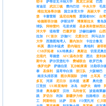
耶卡
萨蒂亚瓦卡纳大学
黑龙江冰城
巴西
肯迪亚
武汉三镇
费内巴切
中央大学
毛里
维拉克洛蒂尔德
国立体育大学
高丽大学
堡
卡塞雷斯
温尼伯海熊
爱国者BBC
台湾
哈德斯菲尔德
伊斯法罕
博莱斯拉夫
青岛
球队
阿特雷约
毛里求斯
圣多美和普林西比
洋大学
堤格雷
巴塞罗那
沙赫拉赫特
山西
拉加
FC首尔
沙迦FC
北爱尔兰
阿马达尔
大学
西雅图海湾人
塞内加尔
卡拉古鲁克
科莫
墨尔本猛虎
委内瑞拉
奥地利
谢菲
CSB开拓者
KK特奥多2
奥斯达
切里尼奥
北现代
哥德堡
AFC温布尔登
恩比
意利体
斯中央
萨尔茨堡红牛
费城联合
欧罗巴角
佛罗伦萨
萨德伯里
瓦尔帕莱索
比勒菲尔
泰
圣保利
温哥华白浪
浙江队
大阪钢巴
南京头排苏酒
图尔库国际
沙特
土耳其
多瓦
河床
尼日尔
吉布提
迷雾
奥伦堡
江竞技
UU科里海特
冰岛
纳萨夫
南特
浪者
奥洛穆茨
汉坎
马利舍瓦
波兹南莱赫
跳
罗切尔
利加
新疆伊力特
拉路维尔
忠
工
阿斯特拉
比萨
芬洛
FD宽扎河
仁川
大学
重庆春蕾
列支敦士登
美罗姆
北京通