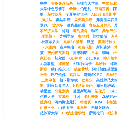
铁虎
韦伦桑丹斯基
菲律宾大学生
中国台北
大学绿色弓箭手
希腊
伯恩利
云南玉昆
阿
蚁
赫拉德茨
宁夏平罗恒利
AEIST B里斯
加拉法
奥达科斯
里弗莫尔斯
弗雷德里西
瑟FC
波尔多
伯肯黑德联
青岛五月的风
家经济大学
梅斯
鹿岛鹿角
勒芒
桑给巴尔
斯里兰卡
光明学院
奧地利
普拉滕斯
克
杜塞尔多夫
昌原LG猎隼
洪堡
俄斯特拉发
卡尔维纳
布卢梅瑙
努布伦斯
斯托克港
孩
费伦茨瓦罗斯
阿维利诺
日本
朝鲜
松
家社会
切尔西
GD体育
ZTE KK
神户胜
尼新联盟
海德堡
AEK拉纳卡
马哈拉
梅
斯堡
纳什维尔SC
成都蓉城
阿什凯隆基里
乐部
巴克伦佛
武汉队
济州SK FC
凯拉特
上海申花
纽卡斯尔联
欧塞尔
高雄师范大
斯
阿根廷青年人
KF格尼拉内
布里斯班城
动星空
乌兹別克
普里斯堤纳
福伦丹
EA
尔茨大学
立陶宛
甘冈
卡利美洲
鸟栖砂岩
兰克福
河南嵩山龙门
特鲁瓦
KPA
卡帕迪
山德里亚
山形山神
索马里
西班牙联合
土
范体育大学
CD波士顿学院
萨姆松珀
福尔