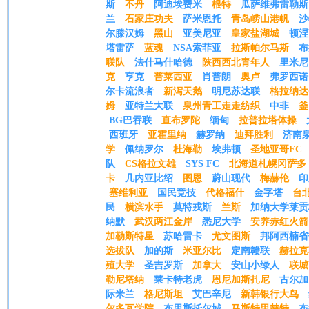
斯
不丹
阿迪埃费米
根特
瓜萨维弗雷勒斯
兰
石家庄功夫
萨米恩托
青岛崂山港帆
沙
尔滕汉姆
黑山
亚美尼亚
皇家盐湖城
顿涅
塔雷萨
蓝魂
NSA索菲亚
拉斯帕尔马斯
布
联队
法什马什哈德
陕西西北青年人
里米尼
克
亨克
普莱西亚
肖普朗
奥卢
弗罗西诺
尔卡流浪者
新泻天鹅
明尼苏达联
格拉纳达
姆
亚特兰大联
泉州青工走走纺织
中非
釜
BG巴吞联
直布罗陀
缅甸
拉普拉塔体操
西班牙
亚霍里纳
赫罗纳
迪拜胜利
济南
学
佩纳罗尔
杜海勒
埃弗顿
圣地亚哥FC
队
CS格拉文雄
SYS FC
北海道札幌冈萨多
卡
几内亚比绍
图恩
蔚山现代
梅赫伦
印
塞维利亚
国民竞技
代格福什
金字塔
台
民
横滨水手
莫特戎斯
兰斯
加纳大学莱贡
纳默
武汉两江金岸
悉尼大学
安养赤红火箭
加勒斯特星
苏哈雷卡
尤文图斯
邦阿西楠省
选拔队
加的斯
米亚尔比
定南赣联
赫拉克
殖大学
圣吉罗斯
加拿大
安山小绿人
联城
勒尼塔纳
莱卡特老虎
恩尼加斯扎尼
古尔加
际米兰
格尼斯坦
艾巴辛尼
新韩银行大鸟
尔多瓦学院
布里斯托尔城
马斯特里赫特
布