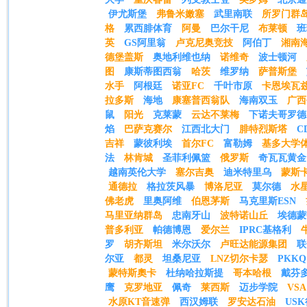
伊尤斯堡
弗鲁米嫩塞
武里南联
所罗门群
格
累西腓体育
阿曼
巴尔干尼
布莱顿
班
英
GS阿里翁
卢克尼奥竞技
阿伯丁
湘南
德堡盖斯
奥地利维也纳
诺维奇
波士顿河
图
康斯蒂图西翁
哈茨
维罗纳
萨普斯堡
水手
阿根廷
诺亚FC
千叶市原
卡恩埃瓦
拉多斯
海地
康塞普西翁队
海南双玉
广西
鼠
阳光
克莱蒙
云达不莱梅
下诺夫哥罗德
焰
巴萨克赛尔
江西北大门
腓特烈斯塔
C
吉祥
蒙彼利埃
首尔FC
富勒姆
基多大学
法
林肯城
圣菲利佩篮
俄罗斯
奇瓦瓦黄金
越南英伦大学
塞尔吉奥
迪米特里乌
蒙斯
通德拉
格拉茨风暴
博洛尼亚
莫尔德
水
佛老虎
里奥阿维
伯恩茅斯
马克里斯ESN
马里亚纳群岛
忠南牙山
波特诺山丘
埃德蒙
普多利亚
帕德博恩
爱尔兰
IPRC基格利
罗
胡齐斯坦
米尔沃尔
卢旺达能源集团
联
尔亚
都灵
坦桑尼亚
LNZ切尔卡瑟
PKKQ
蒙特斯奧卡
杜纳哈拉斯提
哥本哈根
戴芬
鹰
克罗地亚
佩奇
莱西斯
迈步学院
VSA
水原KT音速弹
西汉姆联
罗安达石油
US