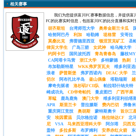
相关赛事
我们为您提供富川FC赛事数据信息，并提供富
FC的比赛实时信息，包括富川FC的比分直播和实时
胡齐斯坦
台湾师范大学
奥希金斯兰卡瓜
哈努阿巴丹
利加
哈勒姆
堤格雷
安哥拉
莫桑比克
弗雷德里西亚
顿涅茨克矿工
圣
律宾大学生
广岛三箭
女武神
哈乌梅大学
约阿卡巴
国民波托西
青岛青春岛
藤枝MY
CA阿塔卡马营
浙江大学
多特蒙德
热刺
布加勒斯特星
WKK弗罗茨瓦夫
维多利亚选
浪者
萨普斯堡
弗罗西诺内
DEAC 大学
兰
切尔
阿布扎比半岛
釜山偶像
塔勒瑞斯
越
摩奇先驱者
洛杉矶FCII队
帕拉耶什纳夫特
崎成功丸
CD华奇帕托
曼皮图巴
广西平果
草蜢
鹿岛鹿角
澳门大学
维多利亚利伯塔
APR
斯里兰卡
普拉滕斯
费内巴切
弗鲁米
重庆两江竞技
奥胡斯
蒙特斯奧卡
首尔三
安
埃因霍温
贝尔格拉诺
格拉纳达CF
北
尼
VSA
马来西亚理科大学
阿尔塔
贝西克
盖特
多拉多斯
布罗姆利
安养赤红火箭
东