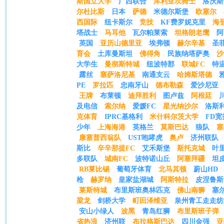
斯国立大学
广西联合
库利亚坎骑士
洛沃斯
尔杜比斯
日本
萨德
米德尔斯堡
欧塞尔
西国际
纽卡斯尔
竞技
KF费罗妮克里
海
塔战士
马耳他
瓦尔帕莱索
坦格朗老鹰
阿
英国
亚历山德里亚
埃弗顿
赫尔辛基
圣
育会
土库曼斯坦
佛得角
民族纳塔萨奥
沙
大学生
曼彻斯特城
纽波特郡
联城FC
特
露丝
塞萨洛尼基
南通支云
哈姆斯塔德
PE
罗拉匹
忠南牙山
德布勒森
爱沙尼亚
王牌
布莱顿
迪拜胜利
图卢兹
阿根廷
及电信
索尔纳
爱媛FC
星光纳沙尔
洛斯
克体育
IPRC基格利
米什科尔茨大学
FD宽
少年
上海海港
英格兰
莫斯巴达
狼队
塞
康塞普西翁队
UST咆哮虎
奥卢
济州联队
斯比
辛辛那提FC
艾禾斯堡
斯托克城
叶
多联队
城南FC
波特诺山丘
阿塞拜疆
坦
RB莱比锡
葡萄牙体育
北马其顿
蔚山HD
枪
赫罗纳
皇家盐湖城
阿斯特拉
皮涅鲁斯
莱斯特城
布里斯班奥林匹克
佛山南狮
塞
梁龙
剑桥大学
町田泽维亚
泉州青工走走纺
安山小绿人
波黑
青岛红狮
布里斯班子弹
省热浪
济州联
布拉格斯巴达
四川金强
亚