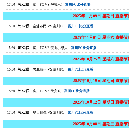
13:00
韩K2联
富川FC
VS
华城FC
富川FC比分直播
2025年11月09日 星期日 直播
15:30
韩K2联
金浦市民
VS
富川FC
富川FC比分直播
2025年11月01日 星期六 直播
15:30
韩K2联
富川FC
VS
安山小绿人
富川FC比分直播
2025年10月25日 星期六 直播
15:30
韩K2联
忠北清州
VS
富川FC
富川FC比分直播
2025年10月19日 星期日 直播
15:30
韩K2联
富川FC
VS
天安城
富川FC比分直播
2025年10月12日 星期日 直播
13:00
韩K2联
釜山偶像
VS
富川FC
富川FC比分直播
2025年10月08日 星期三 直播