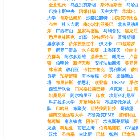
全北现代
乌兹别克斯坦
斯特拉斯堡
马哈
巴拉卡斯中央
阿维什镇
天主大学
华城FC
大学
哥斯达黎加
沙赫拉赫特
贝斯克特比兹
布兰
杜卡吉尼
梅尔皮利亚曼巴
北京灵动
尔
广西布山
皇家马德里
马利舍瓦
黑龙江
悉尼奥林匹克
幻影
沙特阿拉伯
普雷斯顿
里察学术
萨尔茨堡红牛
伊戈卡
CD拉塔罗
罗
所罗门群岛
水户蜀葵
上海泽天
拉纳卡
克群岛
阿尔多斯维
温蒂查兰
谢周三
卢塞
猫
伯明翰
新泻天鹅
安托法加斯塔
美罗姆
林肯城
叙利亚
卡拉古鲁克
贾利斯科
蒙
良斯
珀斯野猫
哥本哈根
捷克
柔佛新山
塔
布里萨斯
伯恩利
欧登塞
UKSW
塔尔
西班牙联合
门兴格拉德巴赫
卢克索
仁川
坦桑尼亚
阿尔梅里亚
印度
埃斯科利尼亚
科罗拉多大学
开塞利体育
布里斯托尔城
队
巴哈马
布隆安
斯特拉阿祖拉
哥德堡
越南交通运输大学
布鲁斯克FME
塞维利亚
都蓉城
南京铁虎
阿伯丁
埃克斯茅斯镇
阿
龙鼎
科尼亚
前进之鹰
伯肯黑德联
GV圣
汉坎
圣何塞
古比斯
巴林
智利
巴拿马