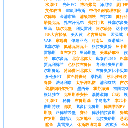
水原FC
光州FC
博塔弗戈
泽尼特
厦门壹
艾尔赛博
皇家贝蒂斯
中信金融管理学院
尔德姆
金浦市民
浦项制铁
布拉加
健行科
塔提克瓦
扎布汗兄弟
弗拉门戈
杜塞尔多夫
里乌
锡尔克堡
利贝雷茨
阿尔赖扬
达卡联
RB大宫松鼠
美因茨
名古屋鲸鱼
孟买城
VAB
东端狮
佩哈亚克
河南队
汉诺威96
戈塞尔塔
佩赫瓦阿瓦士
格拉夫夏普
纽卡斯
雷勒斯
直布罗陀
里泽斯堡
美属萨摩亚
侯
特
摩尔多瓦
北京北体大
库泰西2010
巴塞
贾瓦利棉兰
色格拉布鲁日
考利科夫里西斯
尔斯鲁厄
菏泽曹州北体大
布鲁奥罗比卡贝加
多伦多FC
霍巴特斑马
桑托斯
苏比雅可联
春蕾
法马利康
太平洋凯撒
浦和红钻
吉尔
普恩特阿尔托市
墨西哥
霍芬海姆
福图纳
根廷独立
克里斯蒂安松
淄博蹴鞠
印尼
埃
江原FC
秘鲁
布鲁斯基
半岛电力
本菲卡
彻斯特联
都灵
戈多伊克鲁斯
德国学院PV
斯顿
路德维希堡
赛科
德沙帕拉多斯
狮城
吉罗斯
塞帕汉
克罗地亚
克拉夫诺斯
悉尼
鲨鱼
莫雷拉人
休斯敦迪纳摩
科索沃
圣