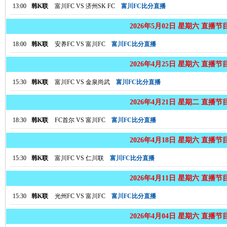
13:00
韩K联
富川FC
VS
济州SK FC
富川FC比分直播
2026年5月02日 星期六 直播节
18:00
韩K联
安养FC
VS
富川FC
富川FC比分直播
2026年4月25日 星期六 直播节
15:30
韩K联
富川FC
VS
金泉尚武
富川FC比分直播
2026年4月21日 星期二 直播节
18:30
韩K联
FC首尔
VS
富川FC
富川FC比分直播
2026年4月18日 星期六 直播节
15:30
韩K联
富川FC
VS
仁川联
富川FC比分直播
2026年4月11日 星期六 直播节
15:30
韩K联
光州FC
VS
富川FC
富川FC比分直播
2026年4月04日 星期六 直播节