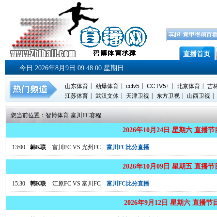
直播首页
今日 2026年8月9日 09:48:01 星期日
|
|
|
|
|
山东体育
劲爆体育
cctv5
CCTV5+
北京体育
吉
|
|
|
|
|
江苏体育
武汉文体
天津卫视
东方卫视
山西卫视
您当前位置：
智博体育
-
富川FC赛程
2026年10月24日 星期六 直播
13:00
韩K联
富川FC
VS
光州FC
富川FC比分直播
2026年10月09日 星期五 直播
15:30
韩K联
江原FC
VS
富川FC
富川FC比分直播
2026年9月12日 星期六 直播节