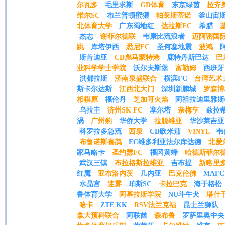
尔瓦多
毛里求斯
GD体育
东京绿茵
拉齐
维尔SC
布兰普顿蜜獾
帕莱斯蒂诺
釜山宙
北体育大学
广东蜀地红
达拉斯FC
希腊
杰志
谢菲尔德联
韦康比流浪者
迈阿密国
跳
库塔伊西
悉尼FC
圣何塞地震
波鸿
斯肯迪亚
CD彪马蒙特港
鹿特丹斯巴达
巴
业科学学士学院
沃尔夫斯堡
富勒姆
西班牙
洪都拉斯
济南泉盛联合
横滨FC
台湾艺术
斯卡尔达斯
江西北大门
深圳新鹏城
罗森博
相模原
福伦丹
芝加哥火焰
阿祖拉迪里雅斯
乌拉圭
济州SK FC
塞尔塔
奈梅亨
兹拉
涡
广州豹
华侨大学
拉脱维亚
华沙莱吉亚
科罗拉多急流
西泉
CD欧米茄
VINYL
韦
布鲁诺斯喜鹊
EC维多利亚法尔库达德
北爱
家马略卡
圣约瑟FC
福冈黄蜂
哈德斯菲尔
武汉三镇
布拉格斯拉维亚
吉布提
新喀里
红魔
亚布洛内茨
几内亚
巴克伦佛
MAFC
水晶宫
迷雾
珀斯SC
卡拉巴克
海于格松
鲁体育大学
阿基拉斯学院
NU斗牛犬
塔什
哈卡
ZTE KK
RSV法兰克福
昆士兰狮队
拿大预科联合
阿联酋
森布鲁
罗萨里奥中央