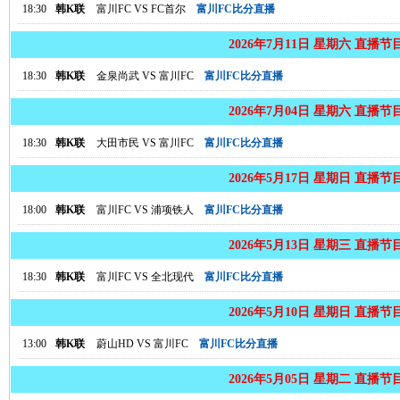
18:30
韩K联
富川FC
VS
FC首尔
富川FC比分直播
2026年7月11日 星期六 直播节
18:30
韩K联
金泉尚武
VS
富川FC
富川FC比分直播
2026年7月04日 星期六 直播节
18:30
韩K联
大田市民
VS
富川FC
富川FC比分直播
2026年5月17日 星期日 直播节
18:00
韩K联
富川FC
VS
浦项铁人
富川FC比分直播
2026年5月13日 星期三 直播节
18:30
韩K联
富川FC
VS
全北现代
富川FC比分直播
2026年5月10日 星期日 直播节
13:00
韩K联
蔚山HD
VS
富川FC
富川FC比分直播
2026年5月05日 星期二 直播节