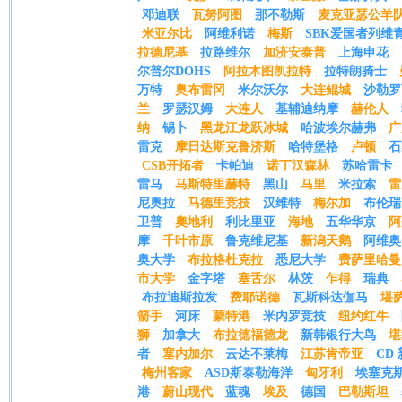
邓迪联
瓦努阿图
那不勒斯
麦克亚瑟公羊
米亚尔比
阿维利诺
梅斯
SBK爱国者列维
拉德尼基
拉路维尔
加济安泰普
上海申花
尔普尔DOHS
阿拉木图凯拉特
拉特朗骑士
万特
奥布雷冈
米尔沃尔
大连鲲城
沙勒罗
兰
罗瑟汉姆
大连人
基辅迪纳摩
赫伦人
纳
锡卜
黑龙江龙跃冰城
哈波埃尔赫弗
广
雷克
摩日达斯克鲁济斯
哈特堡格
卢顿
石
CSB开拓者
卡帕迪
诺丁汉森林
苏哈雷卡
雷马
马斯特里赫特
黑山
马里
米拉索
雷
尼奥拉
马德里竞技
汉维特
梅尔加
布伦瑞
卫普
奧地利
利比里亚
海地
五华华京
阿
摩
千叶市原
鲁克维尼基
新潟天鹅
阿维奥
奥大学
布拉格杜克拉
悉尼大学
费萨里哈曼
市大学
金字塔
塞舌尔
林茨
乍得
瑞典
布拉迪斯拉发
费耶诺德
瓦斯科达伽马
堪
箭手
河床
蒙特港
米内罗竞技
纽约红牛
狮
加拿大
布拉德福德龙
新韩银行大鸟
堪
者
塞内加尔
云达不莱梅
江苏肯帝亚
CD
梅州客家
ASD斯泰勒海洋
匈牙利
埃塞克
港
蔚山现代
蓝魂
埃及
德国
巴勒斯坦