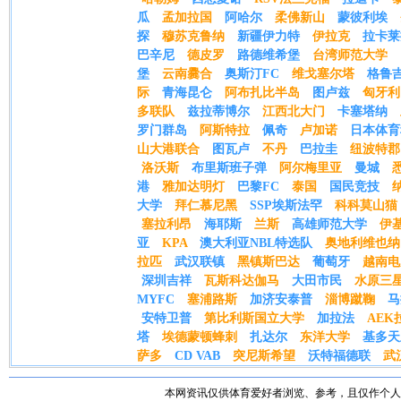
瓜
孟加拉国
阿哈尔
柔佛新山
蒙彼利埃
探
穆苏克鲁纳
新疆伊力特
伊拉克
拉卡莱
巴辛尼
德皮罗
路德维希堡
台湾师范大学
堡
云南爨合
奥斯汀FC
维戈塞尔塔
格鲁
际
青海昆仑
阿布扎比半岛
图卢兹
匈牙利
多联队
兹拉蒂博尔
江西北大门
卡塞塔纳
罗门群岛
阿斯特拉
佩奇
卢加诺
日本体育
山大港联合
图瓦卢
不丹
巴拉圭
纽波特郡
洛沃斯
布里斯班子弹
阿尔梅里亚
曼城
港
雅加达明灯
巴黎FC
泰国
国民竞技
大学
拜仁慕尼黑
SSP埃斯法罕
科科莫山猫
塞拉利昂
海耶斯
兰斯
高雄师范大学
伊
亚
KPA
澳大利亚NBL特选队
奥地利维也纳
拉匹
武汉联镇
黑镇斯巴达
葡萄牙
越南电
深圳吉祥
瓦斯科达伽马
大田市民
水原三
MYFC
塞浦路斯
加济安泰普
淄博蹴鞠
马
安特卫普
第比利斯国立大学
加拉法
AEK
塔
埃德蒙顿蜂刺
扎达尔
东洋大学
基多天
萨多
CD VAB
突尼斯希望
沃特福德联
武
本网资讯仅供体育爱好者浏览、参考，且仅作个人