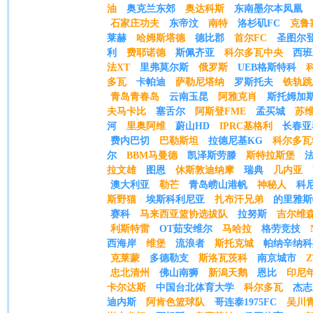
油
奥克兰东郊
奥达科斯
东南墨尔本凤凰
石家庄功夫
东帝汶
南特
洛杉矶FC
克鲁
莱赫
哈姆斯塔德
德比郡
首尔FC
圣图尔
利
费耶诺德
斯佩齐亚
科尔多瓦中央
西班
法XT
里弗莫尔斯
俄罗斯
UEB格斯特科
多瓦
卡帕迪
萨勒尼塔纳
罗斯托夫
铁轨跳
青岛青春岛
云南玉昆
阿雅克肖
斯托姆加
夫马卡比
塞舌尔
阿斯登FME
孟买城
苏
河
里奥阿维
蔚山HD
IPRC基格利
长春亚
费内巴切
巴勒斯坦
拉德尼基KG
科尔多瓦
尔
BBM马曼德
凯泽斯劳滕
斯特拉斯堡
拉文雄
图恩
休斯敦迪纳摩
瑞典
几内亚
澳大利亚
勒芒
青岛崂山港帆
神秘人
科
斯野猫
埃斯科利尼亚
扎布汗兄弟
的里雅斯
赛科
马来西亚篮协选拔队
拉努斯
吉尔维
利斯特雷
OT茹安维尔
马哈拉
格劳竞技
西海岸
维堡
流浪者
斯托克城
帕纳辛纳科
克莱蒙
多德勒支
斯洛瓦茨科
南京城市
Z
忠北清州
佛山南狮
新潟天鹅
恩比
印尼
卡尔达斯
中国台北体育大学
科尔多瓦
杰志
迪内斯
阿肯色篮球队
哥连泰1975FC
吴川