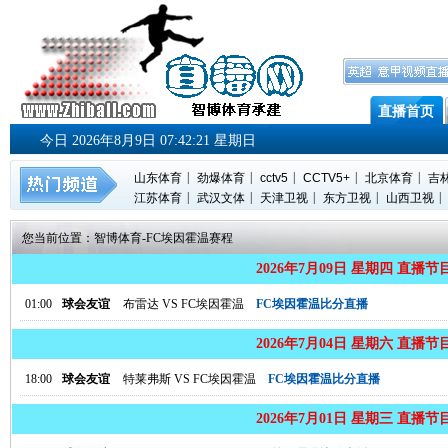
直播首页
今日 2026年8月9日 07:42:22 星期日
|
|
|
|
|
山东体育
劲爆体育
cctv5
CCTV5+
北京体育
吉
|
|
|
|
|
江苏体育
武汉文体
天津卫视
东方卫视
山西卫视
您当前位置：
智博体育
-
FC埃因霍温赛程
2026年7月09日 星期四 直播节
01:00
球会友谊
布雷达
VS
FC埃因霍温
FC埃因霍温比分直播
2026年7月04日 星期六 直播节
18:00
球会友谊
特莱弗斯
VS
FC埃因霍温
FC埃因霍温比分直播
2026年7月01日 星期三 直播节