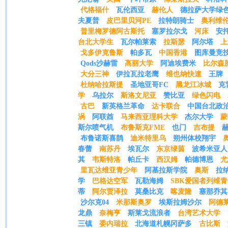
代格福什
瓦伦西亚
赫伦人
德拉萨大学绿
夫夏普
皮巴里贝河PE
拉特朗骑士
奥利维
普里梅罗德阿古斯托
塞罗拉尔戈
河床
安
台北大学生
瓦尔帕莱索
拉斯瑟
阿尔塔
上
戈多伊克鲁斯
帕多瓦
中国香港
图库曼竞
Qods沙赫雷
高丽大学
阿迪埃费米
比尔森
大分三神
伊拉瓦拉老鹰
维也纳快速
王牌
杜纳哈拉斯提
圣地亚哥FC
黑龙江冰城
克
学
乌拉尔
斯洛文尼亚
赞比亚
绿色闪电
古巴
新英格兰革命
达卡联合
中国台北政
涡
阿联酋
马来西亚理科大学
杰尔大学
蒙
斯尔喷气机
布鲁斯克FME
也门
吉布提
布鲁诺斯喜鹊
迪米特里乌
朔州体校翔宇
春蕾
南苏丹
埃瓦尔
东京绿茵
波希米亚人
其
韦斯特洛
帕丘卡
西汉姆
帕德博恩
尤
里瓦达维亚青少年
阿基拉斯学院
奥斯
拉
学
巴格达空军
瓦勒海姆
SBK爱国者列维
蒂
阿尔贾泽拉
莫桑比克
喀麦隆
塞那乔其
沙尔克04
米那斯奥罗
埃斯拉姆沙尔
阿德
龙鼎
奈梅亨
斯莱戈流浪者
台湾艺术大学
三镇
委内瑞拉
北海道札幌冈萨多
古比斯