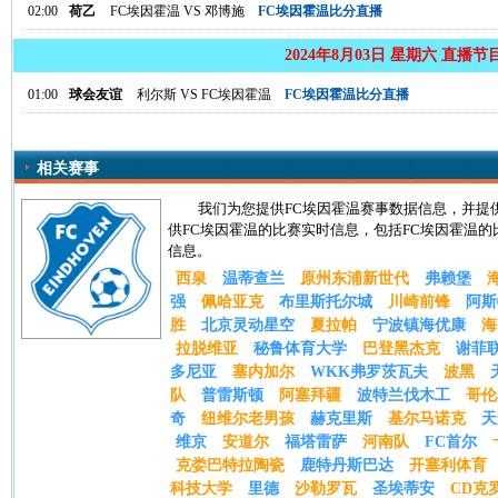
02:00
荷乙
FC埃因霍温
VS
邓博施
FC埃因霍温比分直播
2024年8月03日 星期六 直播节
01:00
球会友谊
利尔斯
VS
FC埃因霍温
FC埃因霍温比分直播
相关赛事
我们为您提供FC埃因霍温赛事数据信息，并提
供FC埃因霍温的比赛实时信息，包括FC埃因霍温的
信息。
西泉
温蒂查兰
原州东浦新世代
弗赖堡
强
佩哈亚克
布里斯托尔城
川崎前锋
阿斯
胜
北京灵动星空
夏拉帕
宁波镇海优康
海
拉脱维亚
秘鲁体育大学
巴登黑杰克
谢菲
多尼亚
塞内加尔
WKK弗罗茨瓦夫
波黑
队
普雷斯顿
阿塞拜疆
波特兰伐木工
哥伦
奇
纽维尔老男孩
赫克里斯
基尔马诺克
天
维京
安道尔
福塔雷萨
河南队
FC首尔
克娄巴特拉陶瓷
鹿特丹斯巴达
开塞利体育
科技大学
里德
沙勒罗瓦
圣埃蒂安
CD克