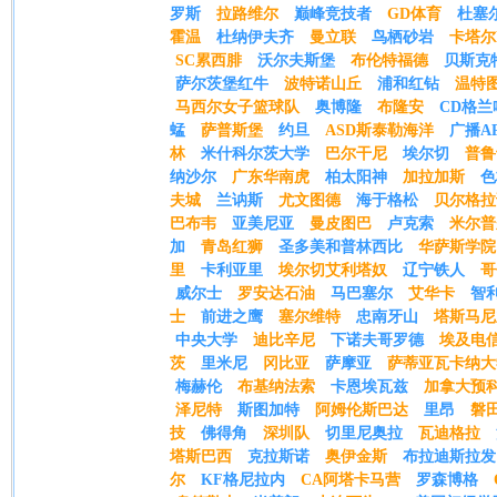
罗斯
拉路维尔
巅峰竞技者
GD体育
杜塞
霍温
杜纳伊夫齐
曼立联
鸟栖砂岩
卡塔尔
SC累西腓
沃尔夫斯堡
布伦特福德
贝斯克
萨尔茨堡红牛
波特诺山丘
浦和红钻
温特
马西尔女子篮球队
奥博隆
布隆安
CD格兰
蜢
萨普斯堡
约旦
ASD斯泰勒海洋
广播A
林
米什科尔茨大学
巴尔干尼
埃尔切
普鲁
纳沙尔
广东华南虎
柏太阳神
加拉加斯
色
夫城
兰讷斯
尤文图德
海于格松
贝尔格拉
巴布韦
亚美尼亚
曼皮图巴
卢克索
米尔普
加
青岛红狮
圣多美和普林西比
华萨斯学院
里
卡利亚里
埃尔切艾利塔奴
辽宁铁人
哥
威尔士
罗安达石油
马巴塞尔
艾华卡
智
士
前进之鹰
塞尔维特
忠南牙山
塔斯马尼
中央大学
迪比辛尼
下诺夫哥罗德
埃及电
茨
里米尼
冈比亚
萨摩亚
萨蒂亚瓦卡纳大
梅赫伦
布基纳法索
卡恩埃瓦兹
加拿大预
泽尼特
斯图加特
阿姆伦斯巴达
里昂
磐
技
佛得角
深圳队
切里尼奥拉
瓦迪格拉
塔斯巴西
克拉斯诺
奥伊金斯
布拉迪斯拉发
尔
KF格尼拉内
CA阿塔卡马营
罗森博格