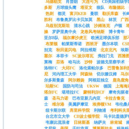
乌德勒支
肖普朗
大连可为
CD美国初级学
多斯
月球猫头鹰
塔亚文
狼队
布隆德比
热刺
都灵
富川KEB
曼联
勒沃库森
长
胜利
布鲁奥罗比卡贝加莫
黑山
林茨
广西
乌兹别克斯坦
清水心跳
沙姆洛克
卢顿
操
罗萨里奥中央
龙卷风考纳斯
博卡青年
亚尔B队
福尔摩沙虎王
欧洲足球俱乐部
那
布莱顿
帕莱斯蒂诺
西班牙
墨尔本联
CS
别克
秋田蓝闪电
阿拉维斯
北京北汽
埃斯
塞尔
本菲卡
SC波尔塔瓦
弗拉门戈
西雅
莱梅
芬洛
哈马比
沙特
波德戈里察学术
洛特FC
大邱FC
洛伦索帕尔多
巴雷鲁加利
尼
河内理工大学
阿森纳
切尔滕汉姆
马尔
尔多斯曼森
阿尔赖扬
阿根廷独立
鹿岛鹿角
珀斯SC
国防与司法
UKSW
德国
上海海
塔尔FC
堪培拉FC
蒙特利尔CF
摩奇先驱者
森
圣马力诺
巴布亚新几内亚
卡拉古鲁克
士
维尔港
美属萨摩亚
埃弗顿VM
韦伦桑
纽卡斯尔联
库里科学院
利物浦
考利科夫
台北市立大学
CD波士顿学院
马卡比盖德罗
韦康比流浪者
日林斯基
纳萨夫
林肯城
尤尼翁
美国
千叶市原
博莱斯拉夫
科洛科