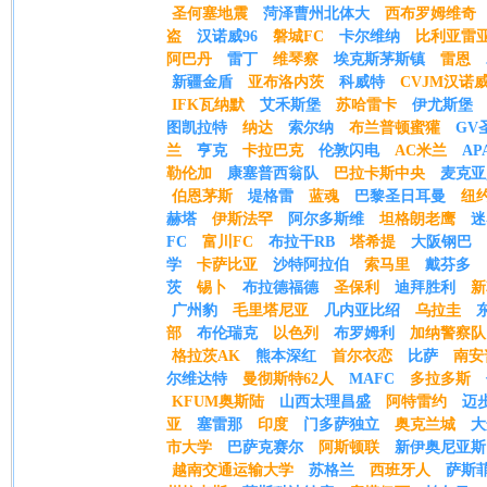
圣何塞地震
菏泽曹州北体大
西布罗姆维奇
盗
汉诺威96
磐城FC
卡尔维纳
比利亚雷
阿巴丹
雷丁
维琴察
埃克斯茅斯镇
雷恩
新疆金盾
亚布洛内茨
科威特
CVJM汉诺
IFK瓦纳默
艾禾斯堡
苏哈雷卡
伊尤斯堡
图凯拉特
纳达
索尔纳
布兰普顿蜜獾
GV
兰
亨克
卡拉巴克
伦敦闪电
AC米兰
A
勒伦加
康塞普西翁队
巴拉卡斯中央
麦克亚
伯恩茅斯
堤格雷
蓝魂
巴黎圣日耳曼
纽
赫塔
伊斯法罕
阿尔多斯维
坦格朗老鹰
迷
FC
富川FC
布拉干RB
塔希提
大阪钢巴
学
卡萨比亚
沙特阿拉伯
索马里
戴芬多
茨
锡卜
布拉德福德
圣保利
迪拜胜利
新
广州豹
毛里塔尼亚
几内亚比绍
乌拉圭
部
布伦瑞克
以色列
布罗姆利
加纳警察队
格拉茨AK
熊本深红
首尔衣恋
比萨
南安
尔维达特
曼彻斯特62人
MAFC
多拉多斯
KFUM奥斯陆
山西太理昌盛
阿特雷约
迈
亚
塞雷那
印度
门多萨独立
奥克兰城
大
市大学
巴萨克赛尔
阿斯顿联
新伊奥尼亚斯
越南交通运输大学
苏格兰
西班牙人
萨斯