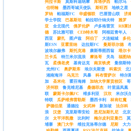
州拉卡斯
莫斯科迪纳摩
库塔伊西
帕尔马
伯明翰
墨西哥城天使队
斯旺西
地铁之星
罗纳
帕福斯FC
华盛顿联
巴厘普山联
济
学士学院
巴基斯坦
帕拉耶什纳夫特
雅罗
亚
全北现代
佛罗伦萨
卢多格雷茨
RB莱
德
苏比雅可联
CEB特木哥
阿根廷青年人
西亚
蒙扎
图卢兹
阿伯丁
大连鲲城
多伦
斯ESN
亚霍里纳
达拉斯FC
曼斯菲尔德
波埃尔赫弗
斯托克港
康斯蒂图西翁
塔尔卡
兰卡瓜
特兰米尔流浪
摩洛哥
关岛
福图纳
瓦
柔佛老虎
基肯达克
南京铁虎
曼彻斯特
光州FC
奥萨斯库
埃尔夫斯堡
科索沃
北
湘南海洋
乌克兰
风暴
科布雷萨尔
特尔
加
圣米伦
霍芬海姆
加纳大学莱贡校区
哥
济州联
鲁克维尼基
桑德菲杰
叶里温凤凰
联
蒙斯卡尔佩FC
维多利亚
汉坎
米尔沃
特联
瓜萨维弗雷勒斯
墨西卡利
林肯红魔
萨德伯里
通德拉
女武神
新加坡
法尔科
浪
汉堡
克里斯蒂安松
恩尼加斯扎尼
北京
尔
太平洋凯撒
比利时
梅尔皮利亚曼巴
莫
埔寨
澳门大学
维拉克洛蒂尔德
尼斯
大力
哈勒姆
西恩夏诺
RSV法兰克福
拉迪卡