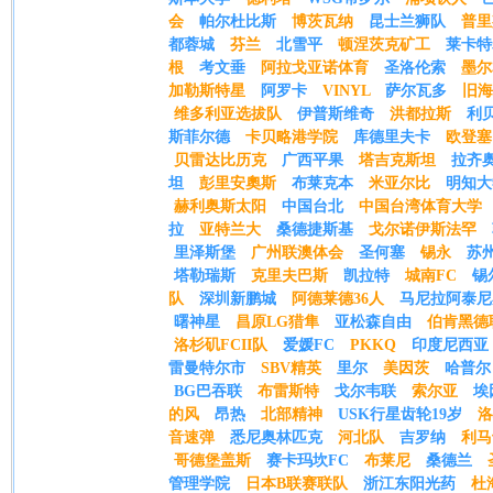
会
帕尔杜比斯
博茨瓦纳
昆士兰狮队
普里
都蓉城
芬兰
北雪平
顿涅茨克矿工
莱卡特
根
考文垂
阿拉戈亚诺体育
圣洛伦索
墨尔
加勒斯特星
阿罗卡
VINYL
萨尔瓦多
旧海
维多利亚选拔队
伊普斯维奇
洪都拉斯
利
斯菲尔德
卡贝略港学院
库德里夫卡
欧登塞
贝雷达比历克
广西平果
塔吉克斯坦
拉齐
坦
彭里安奧斯
布莱克本
米亚尔比
明知大
赫利奥斯太阳
中国台北
中国台湾体育大学
拉
亚特兰大
桑德捷斯基
戈尔诺伊斯法罕
里泽斯堡
广州联澳体会
圣何塞
锡永
苏
塔勒瑞斯
克里夫巴斯
凯拉特
城南FC
锡
队
深圳新鹏城
阿德莱德36人
马尼拉阿泰尼
曙神星
昌原LG猎隼
亚松森自由
伯肯黑德
洛杉矶FCII队
爱媛FC
PKKQ
印度尼西亚
雷曼特尔市
SBV精英
里尔
美因茨
哈普尔
BG巴吞联
布雷斯特
戈尔韦联
索尔亚
埃
的风
昂热
北部精神
USK行星齿轮19岁
洛
音速弹
悉尼奥林匹克
河北队
吉罗纳
利马
哥德堡盖斯
赛卡玛坎FC
布莱尼
桑德兰
管理学院
日本B联赛联队
浙江东阳光药
杜