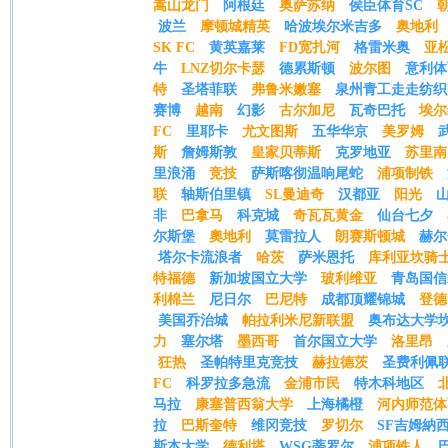
嵩山龙门
阿根廷
奥萨苏纳
侯臣体育SC
波兰
摩顿城精英
哈波埃尔米吉多
奥地利
SK FC
黄英嘉莱
FD宽扎河
格雷米奥
亚
牛
LNZ切尔卡瑟
德累斯顿
波尔图
意利体
特
圣塔菲联
弗鲁米嫩塞
泉州青工走走纺织
赛博
越南
幻影
古尔加尼
瓦奇巴托
埃尔
FC
里耶卡
尤文图斯
五华华京
美罗姆
斯
詹姆斯敦
皇家贝蒂斯
克罗地亚
苏里南
里浪涌
竞技
萨斯喀彻温响尾蛇
浦项制铁
联
轴斯伯里镇
SL曼迪奇
汉都亚
阳光
非
巴拿马
科克城
奇瓦瓦黄金
仙台七夕
尔斯堡
奧地利
莫雷拉人
朗赛斯顿城
赫尔
塔尔卡流浪者
哈茨
萨米恩托
库利亚坎骑
特福德
新加坡国立大学
玻利维亚
青岛国信
利棉兰
尼日尔
巴尼特
成都顶耀锦城
登德
美国乔治城
帕拉利米尼新联盟
奥布达大学
力
塞尔塔
墨西哥
首尔国立大学
洛里昂
狂热
圣帕特里克竞技
赫拉德茨
圣费利佩
FC
科罗拉多急流
金浦市民
特木科地区
马拉
康塞普西翁大学
上海橘橙
河内师范体
拉
巴斯奎特
维冈竞技
罗切尔
SF吉姆納
斯本大学
德利塔
WSG蒂罗尔
浦项铁人