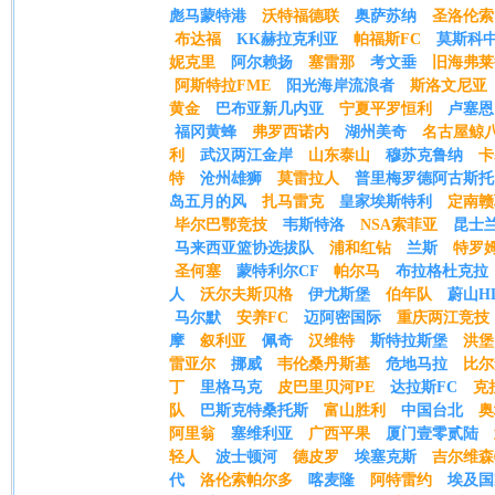
彪马蒙特港
沃特福德联
奥萨苏纳
圣洛伦索
布达福
KK赫拉克利亚
帕福斯FC
莫斯科
妮克里
阿尔赖扬
塞雷那
考文垂
旧海弗莱
阿斯特拉FME
阳光海岸流浪者
斯洛文尼亚
黄金
巴布亚新几内亚
宁夏平罗恒利
卢塞恩
福冈黄蜂
弗罗西诺内
湖州美奇
名古屋鲸
利
武汉两江金岸
山东泰山
穆苏克鲁纳
卡
特
沧州雄狮
莫雷拉人
普里梅罗德阿古斯托
岛五月的风
扎马雷克
皇家埃斯特利
定南赣
毕尔巴鄂竞技
韦斯特洛
NSA索菲亚
昆士
马来西亚篮协选拔队
浦和红钻
兰斯
特罗
圣何塞
蒙特利尔CF
帕尔马
布拉格杜克拉
人
沃尔夫斯贝格
伊尤斯堡
伯年队
蔚山H
马尔默
安养FC
迈阿密国际
重庆两江竞技
摩
叙利亚
佩奇
汉维特
斯特拉斯堡
洪堡
雷亚尔
挪威
韦伦桑丹斯基
危地马拉
比尔
丁
里格马克
皮巴里贝河PE
达拉斯FC
克
队
巴斯克特桑托斯
富山胜利
中国台北
奥
阿里翁
塞维利亚
广西平果
厦门壹零贰陆
轻人
波士顿河
德皮罗
埃塞克斯
吉尔维森
代
洛伦索帕尔多
喀麦隆
阿特雷约
埃及国