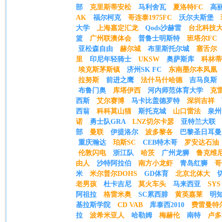
部
克里斯蒂安松
马利舍瓦
夏洛特FC
高
AK
福尔柯克
哥连泰1975FC
沃尔夫斯堡
大学
上海嘉定汇龙
Qods沙赫雷
台北科技
篮
广州联澳体会
普鲁士明斯特
班塔尔FC
亚松森自由
赫尔城
布里斯托尔城
塞舌尔
里
印尼年轻骑士
UKSW
奥萨斯库
科林蒂
埃克斯茅斯镇
济州SK FC
东南墨尔本凤凰
拉努斯
前进之鹰
法什马什哈德
吉马良斯
布鲁门奥
库塔伊西
河内师范体育大学
克
西斯
艾尔赛博
马卡比盖德罗特
深圳吉祥
西翁
科科莫山猫
斯托克城
山口雷法
泉州
诺
勇士队GRA
LNZ切尔卡瑟
亚特兰大联
部
曼联
伊提洛尔
波多黎各
巴黎圣日耳曼
重庆瀚达
珀斯SC
CEB特木哥
罗安达石油
伦敦闪电
浙江队
哈茨
广州龙狮
鲁克维
由人
沙特阿拉伯
南方小龙虾
青岛红狮
哥
米
米尔普尔DOHS
GD体育
北京北体大
老男孩
杜卡吉尼
莫火车头
马来西亚
SYS
阿祖拉
格雷米奥
SC累西腓
黄英嘉莱
明
基拉斯学院
CD VAB
库泰西2010
费雷曼特
拉
波希米亚人
哈勒姆
梅赫伦
南特
卢多