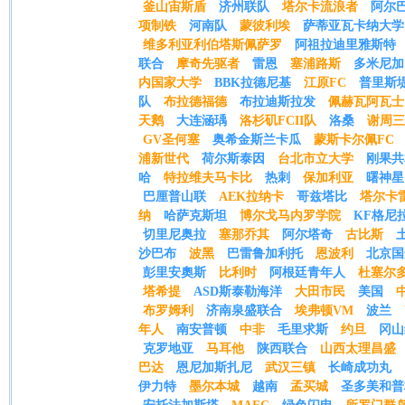
釜山宙斯盾
济州联队
塔尔卡流浪者
阿尔
项制铁
河南队
蒙彼利埃
萨蒂亚瓦卡纳大学
维多利亚利伯塔斯佩萨罗
阿祖拉迪里雅斯特
联合
摩奇先驱者
雷恩
塞浦路斯
多米尼加
内国家大学
BBK拉德尼基
江原FC
普里斯
队
布拉德福德
布拉迪斯拉发
佩赫瓦阿瓦士
天鹅
大连涵瑀
洛杉矶FCII队
洛桑
谢周三
GV圣何塞
奥希金斯兰卡瓜
蒙斯卡尔佩FC
浦新世代
荷尔斯泰因
台北市立大学
刚果共
哈
特拉维夫马卡比
热刺
保加利亚
曙神星
巴厘普山联
AEK拉纳卡
哥兹塔比
塔尔卡
纳
哈萨克斯坦
博尔戈马内罗学院
KF格尼
切里尼奥拉
塞那乔其
阿尔塔奇
古比斯
沙巴布
波黑
巴雷鲁加利托
恩波利
北京国
彭里安奧斯
比利时
阿根廷青年人
杜塞尔
塔希提
ASD斯泰勒海洋
大田市民
美国
布罗姆利
济南泉盛联合
埃弗顿VM
波兰
年人
南安普顿
中非
毛里求斯
约旦
冈山
克罗地亚
马耳他
陕西联合
山西太理昌盛
巴达
恩尼加斯扎尼
武汉三镇
长崎成功丸
伊力特
墨尔本城
越南
孟买城
圣多美和普