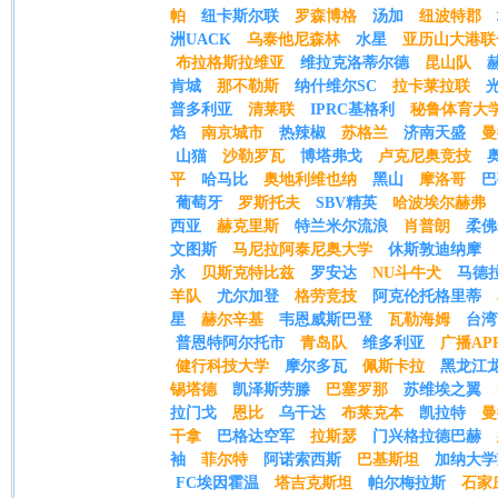
帕
纽卡斯尔联
罗森博格
汤加
纽波特郡
洲UACK
乌泰他尼森林
水星
亚历山大港联
布拉格斯拉维亚
维拉克洛蒂尔德
昆山队
肯城
那不勒斯
纳什维尔SC
拉卡莱拉联
普多利亚
清莱联
IPRC基格利
秘鲁体育大
焰
南京城市
热辣椒
苏格兰
济南天盛
曼
山猫
沙勒罗瓦
博塔弗戈
卢克尼奥竞技
平
哈马比
奥地利维也纳
黑山
摩洛哥
巴
葡萄牙
罗斯托夫
SBV精英
哈波埃尔赫弗
西亚
赫克里斯
特兰米尔流浪
肖普朗
柔佛
文图斯
马尼拉阿泰尼奥大学
休斯敦迪纳摩
永
贝斯克特比兹
罗安达
NU斗牛犬
马德
羊队
尤尔加登
格劳竞技
阿克伦托格里蒂
星
赫尔辛基
韦恩威斯巴登
瓦勒海姆
台湾
普恩特阿尔托市
青岛队
维多利亚
广播AP
健行科技大学
摩尔多瓦
佩斯卡拉
黑龙江
锡塔德
凯泽斯劳滕
巴塞罗那
苏维埃之翼
拉门戈
恩比
乌干达
布莱克本
凯拉特
曼
干拿
巴格达空军
拉斯瑟
门兴格拉德巴赫
袖
菲尔特
阿诺索西斯
巴基斯坦
加纳大学
FC埃因霍温
塔吉克斯坦
帕尔梅拉斯
石家