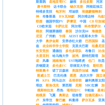
斯喜鹊
圣地亚哥FC
赫根
多拉多斯
河床
唐卡斯特
达卡联合
锡尔克堡
阿根廷独立
特维多竞技
匈牙利
邓迪联
埃德蒙顿蜂刺
神
布鲁斯基
IFK瓦纳默
阿尔维达特
乌兹
联酋
德国学院PV
萨摩亚
中国
CB 印加城
CD欧米茄
卡萨比亚
阿尔塔
科布雷萨尔
棉农
阿德莱德联
泰国
沙尔克04
海德堡
尼亚
广州豹
乍得
AEIST B里斯本大学
马
大学
奥伊金斯
安养赤红火箭
巴西国际
圣
兹
农业科学学士学院
克里夫巴斯
坦桑尼亚
长安竞技
通德拉
多伦多联队
布鲁日
比佳
夫里亚利
哈乌梅大学
波鸿
腓特烈斯塔
加
诺
风暴
湘南海洋
UST咆哮虎
也门
坎昆
庆铜梁龙
多伦多FC
菲律宾大学生
斯旺西
特斯奧卡
诺丁汉森林
美国乔治城
梅斯
帕
斯威士兰
巴克伦佛
图恩
杰尔大学
国立
科
KPA
阿马达尔
圣塔菲联
赫利奥斯太阳
塔奴
斯洛伐克
莱西斯
尼斯
SBC红狮
加
俄斯特拉发
昂热
堪培拉FC
卡帕迪
基肯
相模原
飞翼
奥斯达
堤格雷
拉德尼基KG
卢
东帝汶
黎巴嫩
科曼得
萨尔瓦多
亚美