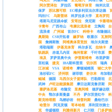
乌克兰
阿塞拜疆
全北现代
阿维什镇
巴
阿尔贾泽拉
罗拉匹
葡萄牙体育
纳米比亚
保罗
苏比雅可联
EC维多利亚法尔库达德
玛坎FC
乌斯普林
科罗拉多大学
直布罗陀
塔斯马尼亚跳伞蚁
安哥拉
突尼斯
卡塞塔
卡青年
广西布山
韦康比流浪者
立陶宛
台
流浪者
广州城
首尔FC
科特卡
布隆德比
奥斯陆
CSB开拓者
赫罗纳
欧塞尔
瓦努阿
国
詹姆斯敦
阿维奥体育竞技
埃尔夫斯堡
塔勒瑞斯
伊基克体育
科尔多瓦
拉纳卡
轨跳跃
赤道几内亚
梅州客家
千叶市原
费
埃及
罗萨里奥中央
伊普斯维奇
布里萨斯
宫松鼠
捷克
IBA斯科普里
切尔西
瑞典
江冰城
VSA
诺维奇
摩顿城精英
辅仁大学
洛杉矶FC
济州联
谢菲联
舒尔本
布加勒
鲲城
德国
马西尔女子篮球队
巴勒斯坦
北
武神
卢旺达能源集团
摩日达斯克鲁济斯
阿
塞萨洛尼基
布隆安
里奥阿维
德罗赫达联
中央
鄂尔多斯曼森
不丹
萨尔茨堡红牛
科
斯克特塔图
鸟栖砂岩
特普利斯
桑给巴尔
哈普尔
阿克灵顿
哥本哈根
库利亚坎骑士
克
华盛顿联
利雅得新月
仁川联
门多萨独