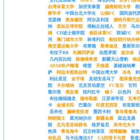
安托法加斯塔
MAFC
绿色闪电
所罗门群
台湾体育大学
加济安泰普
越南财经大学
朗
察学术
中国台北大学生
山猫FC
国民波托
克瑟姆
奥洛穆茨
阿尔及利亚
鹿特丹斯巴达
特
里加足球学院
塔帕丘拉猎人
天空
马尔
姆
CD波士顿学院
侯臣体育SC
联城FC
河
河
澳门城市大学
标准列日
帕拉耶什纳夫特
南交通运输大学
布莱顿
斯肯迪亚
曼斯菲尔
布拉干RB
札幌冈萨多
伯恩茅斯
波尔多
几内亚比绍
路德维希堡
新疆天山雪豹
纳
APAB布卢梅瑙
维堡
天狼星
基辅迪纳摩
萨
阿拉木图凯拉特
中国台湾大学
冰岛
剑
利比里亚
金字塔
圣胡安圣马丁
图库曼竞
院
卡尔维纳
北京灵动星空
FC首尔
甘冈
塞尔塔
俄亥俄
纽约红牛
锡卜
以色列
戈
布拉德福德龙
德布勒森
江苏肯帝亚
瓦奇
卡
金浦市民
巴塞尔
印度尼西亚
布里斯班
圣米伦
巅峰竞技者
墨西卡利
青岛青春岛
特朗骑士
星光纳沙尔
新疆金盾
延边龙鼎
朗
北马里亚纳群岛
格罗兹尼
高华尤夫卡
热浪
青岛海牛
厄立特里亚
淄博蹴鞠
都灵
布机员
马卡比海法XT
CA阿塔卡马营
香港