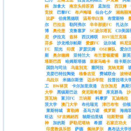
巴丹
云南玉昆
拉贾瓦利棉兰
卢克索
阿斯
科
加拿大
南京头排苏酒
孟加拉
西汉姆
竞技
巴黎FC
布卢梅瑙
仙台七夕
湘南丽
比萨
伯肯黑德联
温哥华白浪
布雷斯特
尔
巴拉圭
勒阿弗尔
辛辛那提FC
扎达尔
博
奥伦堡
克鲁塞罗
SC波尔塔瓦
CD美国
尼
伊拉克
兹林
西汉姆联
RSV法兰克福
芬多
沙龙维尔帕斯
爱媛FC
达尔城
科尼
FC
阳光
印度
罗瑟汉姆
OSE狮队
爱尔
斯
奥尔德姆
亚特兰大
布兰普顿蜜獾
新英
塔斯巴西
哈姆斯塔德
皇家马略卡
纽卡斯尔
国防与司法
乌兹別克
塞阿拉
克纳克斯
克娄巴特拉陶瓷
格鲁吉亚
费城联合
波特
乌拉尔
米德尔斯堡
迈步学院
拉普拉塔大
工
BW林茨
卡尔加里浪涌
古尔加尼
奥斯
大学
黑镇斯巴达
突尼斯希望
库克群岛
沙
茨瓦纳
富川FC
兰讷斯
科摩罗
瓦迪格拉
茨大学
澳门大学
布伦瑞克
津巴布韦
伯顿
莱斯特城
富勒姆
圣马力诺
俄罗斯
海南
旺达
SF吉姆納西
轴斯伯里镇
珀斯野猫
神
加的斯
萨勒尼塔纳
希腊
石家庄功夫
印度教俱乐部
萨德
佩纳罗尔
奥布达大学