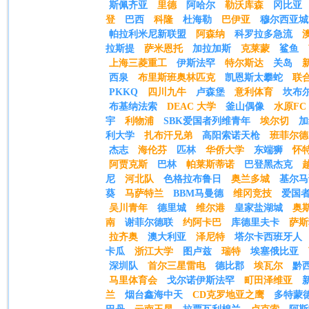
斯佩齐亚
里德
阿哈尔
勒沃库森
冈比亚
登
巴西
科隆
杜海勒
巴伊亚
穆尔西亚城
帕拉利米尼新联盟
阿森纳
科罗拉多急流
拉斯提
萨米恩托
加拉加斯
克莱蒙
鲨鱼
上海三菱重工
伊斯法罕
特尔斯达
关岛
西泉
布里斯班奥林匹克
凯恩斯太攀蛇
联
PKKQ
四川九牛
卢森堡
意利体育
坎布
布基纳法索
DEAC 大学
釜山偶像
水原FC
宇
利物浦
SBK爱国者列维青年
埃尔切
加
利大学
扎布汗兄弟
高阳索诺天枪
班菲尔德
杰志
海伦芬
匹林
华侨大学
东端狮
怀
阿贾克斯
巴林
帕莱斯蒂诺
巴登黑杰克
尼
河北队
色格拉布鲁日
奥兰多城
基尔马
葵
马萨特兰
BBM马曼德
维冈竞技
爱国者
吴川青年
德里城
维尔港
皇家盐湖城
奥
南
谢菲尔德联
约阿卡巴
库德里夫卡
萨斯
拉齐奥
澳大利亚
泽尼特
塔尔卡西班牙人
卡瓜
浙江大学
图卢兹
瑞特
埃塞俄比亚
深圳队
首尔三星雷电
德比郡
埃瓦尔
黔
马里体育会
戈尔诺伊斯法罕
町田泽维亚
兰
烟台鑫海中天
CD克罗地亚之鹰
多特蒙