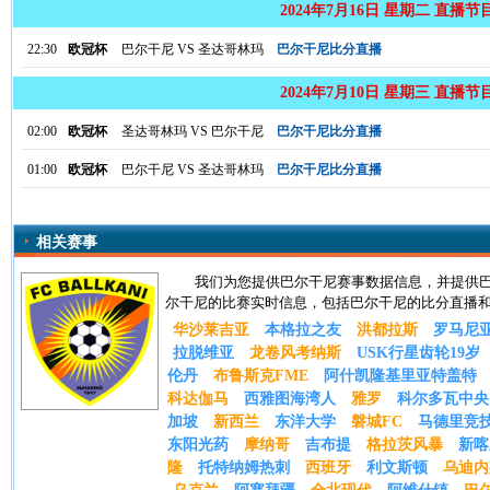
2024年7月16日 星期二 直播节
22:30
欧冠杯
巴尔干尼
VS
圣达哥林玛
巴尔干尼比分直播
2024年7月10日 星期三 直播节
02:00
欧冠杯
圣达哥林玛
VS
巴尔干尼
巴尔干尼比分直播
01:00
欧冠杯
巴尔干尼
VS
圣达哥林玛
巴尔干尼比分直播
相关赛事
我们为您提供巴尔干尼赛事数据信息，并提供
尔干尼的比赛实时信息，包括巴尔干尼的比分直播
华沙莱吉亚
本格拉之友
洪都拉斯
罗马尼
拉脱维亚
龙卷风考纳斯
USK行星齿轮19岁
伦丹
布鲁斯克FME
阿什凯隆基里亚特盖特
科达伽马
西雅图海湾人
雅罗
科尔多瓦中央
加坡
新西兰
东洋大学
磐城FC
马德里竞
东阳光药
摩纳哥
吉布提
格拉茨风暴
新喀
隆
托特纳姆热刺
西班牙
利文斯顿
乌迪内