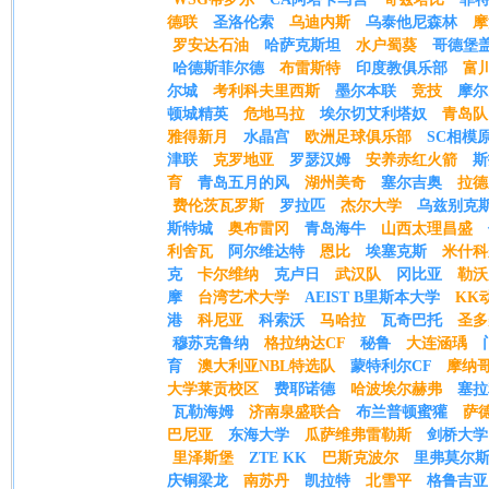
德联
圣洛伦索
乌迪内斯
乌泰他尼森林
摩
罗安达石油
哈萨克斯坦
水户蜀葵
哥德堡
哈德斯菲尔德
布雷斯特
印度教俱乐部
富川
尔城
考利科夫里西斯
墨尔本联
竞技
摩尔
顿城精英
危地马拉
埃尔切艾利塔奴
青岛队
雅得新月
水晶宫
欧洲足球俱乐部
SC相模
津联
克罗地亚
罗瑟汉姆
安养赤红火箭
斯
育
青岛五月的风
湖州美奇
塞尔吉奥
拉德
费伦茨瓦罗斯
罗拉匹
杰尔大学
乌兹别克
斯特城
奥布雷冈
青岛海牛
山西太理昌盛
利舍瓦
阿尔维达特
恩比
埃塞克斯
米什科
克
卡尔维纳
克卢日
武汉队
冈比亚
勒沃
摩
台湾艺术大学
AEIST B里斯本大学
KK
港
科尼亚
科索沃
马哈拉
瓦奇巴托
圣多
穆苏克鲁纳
格拉纳达CF
秘鲁
大连涵瑀
育
澳大利亚NBL特选队
蒙特利尔CF
摩纳
大学莱贡校区
费耶诺德
哈波埃尔赫弗
塞拉
瓦勒海姆
济南泉盛联合
布兰普顿蜜獾
萨
巴尼亚
东海大学
瓜萨维弗雷勒斯
剑桥大学
里泽斯堡
ZTE KK
巴斯克波尔
里弗莫尔
庆铜梁龙
南苏丹
凯拉特
北雪平
格鲁吉亚