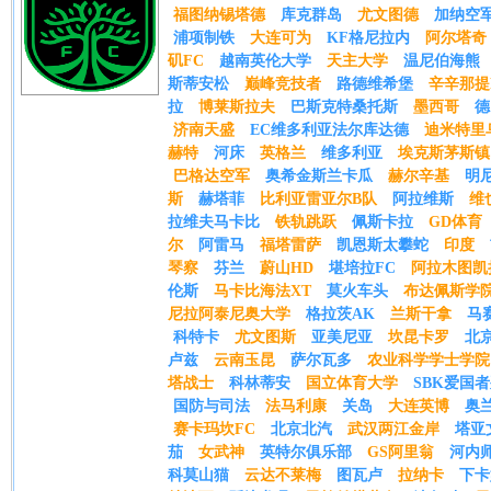
福图纳锡塔德
库克群岛
尤文图德
加纳空
浦项制铁
大连可为
KF格尼拉内
阿尔塔奇
矶FC
越南英伦大学
天主大学
温尼伯海熊
斯蒂安松
巅峰竞技者
路德维希堡
辛辛那提
拉
博莱斯拉夫
巴斯克特桑托斯
墨西哥
德
济南天盛
EC维多利亚法尔库达德
迪米特里
赫特
河床
英格兰
维多利亚
埃克斯茅斯镇
巴格达空军
奥希金斯兰卡瓜
赫尔辛基
明
斯
赫塔菲
比利亚雷亚尔B队
阿拉维斯
维
拉维夫马卡比
铁轨跳跃
佩斯卡拉
GD体育
尔
阿雷马
福塔雷萨
凯恩斯太攀蛇
印度
琴察
芬兰
蔚山HD
堪培拉FC
阿拉木图凯
伦斯
马卡比海法XT
莫火车头
布达佩斯学
尼拉阿泰尼奥大学
格拉茨AK
兰斯干拿
马
科特卡
尤文图斯
亚美尼亚
坎昆卡罗
北
卢兹
云南玉昆
萨尔瓦多
农业科学学士学院
塔战士
科林蒂安
国立体育大学
SBK爱国
国防与司法
法马利康
关岛
大连英博
奥
赛卡玛坎FC
北京北汽
武汉两江金岸
塔亚
茄
女武神
英特尔俱乐部
GS阿里翁
河内
科莫山猫
云达不莱梅
图瓦卢
拉纳卡
下卡