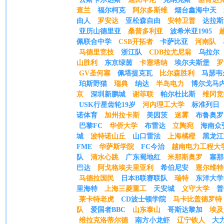
查兰
福尔柯克
阿尔多斯维
烟台鑫海中天
由人
罗安达
亚松森自由
安特卫普
达拉斯
亚历山德里亚
桑普多利亚
波希米亚1905
佩联合中学
CSB开拓者
卡萨比亚
河南队
马德里竞技
浙江队
CDB拉尤尼翁
乌拉尔
山胜利
东京绿茵
卡塞塔纳
埃尔夫斯堡
罗
GV圣何塞
佩塔提克瓦
比尔森胜利
马瑟韦
珀斯野猫
瑞典
纳达
半岛电力
博尔戈马
京
深圳新鹏城
谢菲联
帕尔杜比斯
维冈竞
USK行星齿轮19岁
河内理工大学
标准列日
诺体育
加州拉卡斯
美因茨
迷雾
布鲁奥罗
巴黎FC
华侨大学
布雷达
立陶宛
海南众
城
波特诺山丘
山口雷法
上海橘橙
黑龙江
FME
华萨斯学院
FC今治
越南电力工程大
队
清水心跳
广东蜀地红
米那斯奥罗
塞那
巴达
阿戈格埃夫里亚利
希伯尼安
塞尔维特
马德拉国民
日本B联赛联队
瑞特
东洋大学
里海特
上海三菱重工
天安城
义守大学
普
莱卡特老虎
CD波士顿学院
马卡比盖德罗特
队
爱国者BBC
山东泰山
哥斯达黎加
埃及
维拉克洛蒂尔德
南方小龙虾
辽宁铁人
大