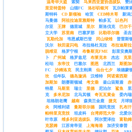
温哥华大盗
索契
马来西亚篮协选拔队
赞
里亚特盖特
山猫FC
洛杉矶银河
瓦尔帕莱
斯特科
CD 新领袖
哈茨
CEB特木哥
新潟
马曼德
阿祖拉迪里雅斯特
帕多瓦
以色列
尔亚
王牌
德里城
里尔
斯洛伐克
巴尔干
立大学
苏里南
巴塞罗那
比勒菲尔德
圣吉
瓦勒伦加
韦恩威斯巴登
冈山绿雉
普雷斯
沃尔
秋田蓝闪电
布拉格杜克拉
布拉迪斯拉
脱维亚
格罗宁根
布鲁斯克FME
彭里安奧
卜
广州城
格罗兹尼
布莱克本
杰志
克里
松珀
东帝汶
巴塞尔
图恩
北西兰
斯图加
FC
沙姆洛克
民主刚果
仙台七夕
埃德蒙
坎
伯年队
德岛漩涡
汉维特
阿诺索西斯
加斯加
朗赛斯顿城
考文垂
釜山宙斯盾
赤
特星
马斯里
瑞士
里德
尼泊尔
鲨鱼
里
克
多米尼加
北马其顿
奇瓦瓦黄金
委内瑞
坦格朗老鹰
越南
森美兰金鹿
捷克
月球
央
阿维利诺
曼斯菲尔德
国民竞技
扎布汗
帕特里克竞技
坦皮科
台湾师范大学
北爱尔
叶市原
维多利亚选拔队
阿尔贾泽拉
富勒姆
克瑟姆
江苏肯帝亚
上海海港
加济安泰普
萄牙
日本体育科学大学
德比郡
芬洛
AP