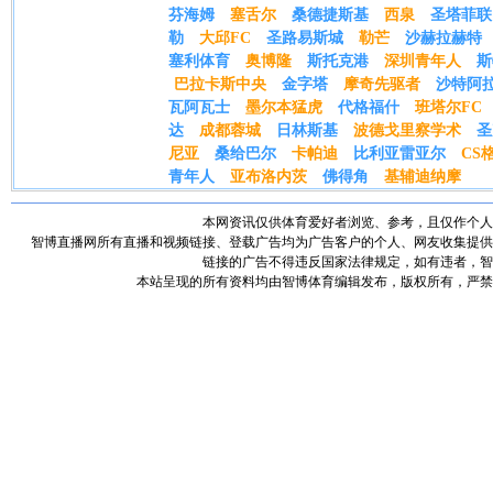
芬海姆
塞舌尔
桑德捷斯基
西泉
圣塔菲联
勒
大邱FC
圣路易斯城
勒芒
沙赫拉赫特
塞利体育
奥博隆
斯托克港
深圳青年人
斯
巴拉卡斯中央
金字塔
摩奇先驱者
沙特阿
瓦阿瓦士
墨尔本猛虎
代格福什
班塔尔FC
达
成都蓉城
日林斯基
波德戈里察学术
圣
尼亚
桑给巴尔
卡帕迪
比利亚雷亚尔
CS
青年人
亚布洛内茨
佛得角
基辅迪纳摩
本网资讯仅供体育爱好者浏览、参考，且仅作个人
智博直播网所有直播和视频链接、登载广告均为广告客户的个人、网友收集提供
链接的广告不得违反国家法律规定，如有违者，智
本站呈现的所有资料均由智博体育编辑发布，版权所有，严禁