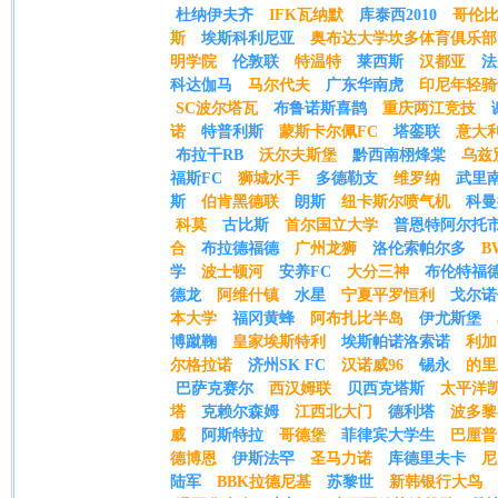
杜纳伊夫齐
IFK瓦纳默
库泰西2010
哥伦
斯
埃斯科利尼亚
奥布达大学坎多体育俱乐部
明学院
伦敦联
特温特
莱西斯
汉都亚
法
科达伽马
马尔代夫
广东华南虎
印尼年轻骑
SC波尔塔瓦
布鲁诺斯喜鹊
重庆两江竞技
诺
特普利斯
蒙斯卡尔佩FC
塔銮联
意大
布拉干RB
沃尔夫斯堡
黔西南栩烽棠
乌兹
福斯FC
狮城水手
多德勒支
维罗纳
武里
斯
伯肯黑德联
朗斯
纽卡斯尔喷气机
科曼
科莫
古比斯
首尔国立大学
普恩特阿尔托
合
布拉德福德
广州龙狮
洛伦索帕尔多
B
学
波士顿河
安养FC
大分三神
布伦特福
德龙
阿维什镇
水星
宁夏平罗恒利
戈尔诺
本大学
福冈黄蜂
阿布扎比半岛
伊尤斯堡
博蹴鞠
皇家埃斯特利
埃斯帕诺洛索诺
利加
尔格拉诺
济州SK FC
汉诺威96
锡永
的里
巴萨克赛尔
西汉姆联
贝西克塔斯
太平洋
塔
克赖尔森姆
江西北大门
德利塔
波多黎
威
阿斯特拉
哥德堡
菲律宾大学生
巴厘普
德博恩
伊斯法罕
圣马力诺
库德里夫卡
尼
陆军
BBK拉德尼基
苏黎世
新韩银行大鸟