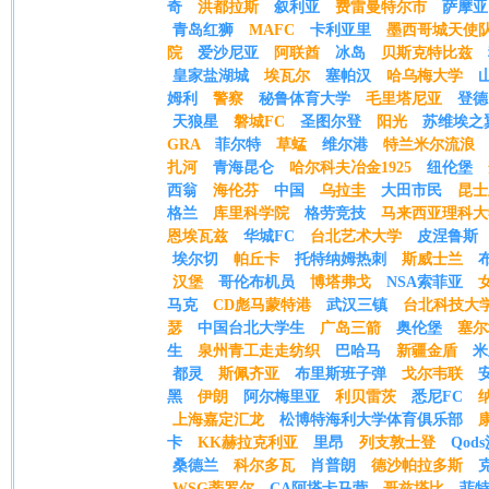
奇
洪都拉斯
叙利亚
费雷曼特尔市
萨摩亚
青岛红狮
MAFC
卡利亚里
墨西哥城天使
院
爱沙尼亚
阿联酋
冰岛
贝斯克特比兹
皇家盐湖城
埃瓦尔
塞帕汉
哈乌梅大学
姆利
警察
秘鲁体育大学
毛里塔尼亚
登德
天狼星
磐城FC
圣图尔登
阳光
苏维埃之
GRA
菲尔特
草蜢
维尔港
特兰米尔流浪
扎河
青海昆仑
哈尔科夫冶金1925
纽伦堡
西翁
海伦芬
中国
乌拉圭
大田市民
昆士
格兰
库里科学院
格劳竞技
马来西亚理科大
恩埃瓦兹
华城FC
台北艺术大学
皮涅鲁斯
埃尔切
帕丘卡
托特纳姆热刺
斯威士兰
汉堡
哥伦布机员
博塔弗戈
NSA索菲亚
马克
CD彪马蒙特港
武汉三镇
台北科技大
瑟
中国台北大学生
广岛三箭
奥伦堡
塞尔
生
泉州青工走走纺织
巴哈马
新疆金盾
米
都灵
斯佩齐亚
布里斯班子弹
戈尔韦联
黑
伊朗
阿尔梅里亚
利贝雷茨
悉尼FC
上海嘉定汇龙
松博特海利大学体育俱乐部
卡
KK赫拉克利亚
里昂
列支敦士登
Qod
桑德兰
科尔多瓦
肖普朗
德沙帕拉多斯
WSG蒂罗尔
CA阿塔卡马营
哥兹塔比
菲特