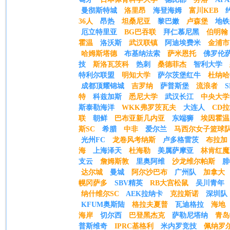
曼彻斯特城
洛里昂
海登海姆
富川KEB
36人
昂热
坦桑尼亚
黎巴嫩
卢森堡
地铁
厄立特里亚
BG巴吞联
拜仁慕尼黑
伯明翰
霍温
洛沃斯
武汉联镇
阿迪埃费米
金浦市
哈姆斯塔德
布基纳法索
萨米恩托
佛罗伦
技
斯洛瓦茨科
热刺
桑德菲杰
智利大学
特利尔联盟
明知大学
萨尔茨堡红牛
杜纳哈
成都顶耀锦城
吉罗纳
萨普斯堡
流浪者
特
科兹加斯
悉尼大学
武汉长江
中央大学
斯泰勒海洋
WKK弗罗茨瓦夫
大连人
CD
联
朝鲜
巴布亚新几内亚
东端狮
埃因霍温
斯SC
希腊
中非
爱尔兰
马西尔女子篮球
光州FC
龙卷风考纳斯
卢多格雷茨
布拉加
海
上海泽天
杜海勒
美属萨摩亚
林肯红魔
支云
詹姆斯敦
里奥阿维
沙龙维尔帕斯
腓
达尔城
曼城
阿尔沙巴布
广州队
加拿大
幌冈萨多
SBV精英
RB大宫松鼠
吴川青年
纳什维尔SC
AEK拉纳卡
克拉斯诺
深圳队
KFUM奥斯陆
格拉夫夏普
瓦迪格拉
海地
海岸
切尔西
巴登黑杰克
萨勒尼塔纳
青岛
普斯维奇
IPRC基格利
米内罗竞技
佩纳罗