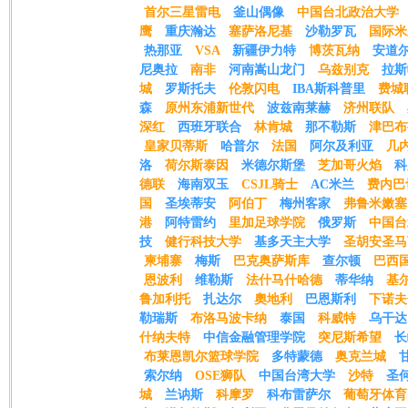
首尔三星雷电
釜山偶像
中国台北政治大学
鹰
重庆瀚达
塞萨洛尼基
沙勒罗瓦
国际米
热那亚
VSA
新疆伊力特
博茨瓦纳
安道
尼奥拉
南非
河南嵩山龙门
乌兹别克
拉斯
城
罗斯托夫
伦敦闪电
IBA斯科普里
费城
森
原州东浦新世代
波兹南莱赫
济州联队
深红
西班牙联合
林肯城
那不勒斯
津巴布
皇家贝蒂斯
哈普尔
法国
阿尔及利亚
几
洛
荷尔斯泰因
米德尔斯堡
芝加哥火焰
科
德联
海南双玉
CSJL骑士
AC米兰
费内巴
国
圣埃蒂安
阿伯丁
梅州客家
弗鲁米嫩塞
港
阿特雷约
里加足球学院
俄罗斯
中国台
技
健行科技大学
基多天主大学
圣胡安圣马
柬埔寨
梅斯
巴克奥萨斯库
查尔顿
巴西
恩波利
维勒斯
法什马什哈德
蒂华纳
基
鲁加利托
扎达尔
奧地利
巴恩斯利
下诺夫
勒瑞斯
布洛马波卡纳
泰国
科威特
乌干达
什纳夫特
中信金融管理学院
突尼斯希望
长
布莱恩凯尔篮球学院
多特蒙德
奥克兰城
索尔纳
OSE狮队
中国台湾大学
沙特
圣
城
兰讷斯
科摩罗
科布雷萨尔
葡萄牙体育