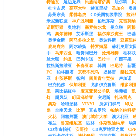
特迪瓦
延边龙鼎
民族纳塔萨奥
法尔科
贝
杜卡吉尼
高丽大学
赫克里斯
圣加仑
奥
苏州东吴
柔佛老虎
CD美国初级学院
拉路
米尼新联盟
神户胜利船
伯恩茅斯
克雷莫纳
诺斯野猫
奥地利
塞罗拉尔戈
曼立联
阿根
鸿
奥尔德姆
艾禾斯堡
福尔摩沙虎王
巴基
奥伊金斯
阿马多拉之星
奥达科斯
亚霍里
鹿岛鹿角
阿尔赖扬
特罗姆瑟
赫利奥斯太
手
马来西亚
哈努阿巴丹
沧州雄狮
柏林联
兰大联
约旦
巴列卡诺
巴拉圭
广西平果
拉格斯拉维亚
长春亚泰
韩国
巴尼特
新疆
FC
柏林赫塔
京都不死鸟
堤格雷
赫拉克
亚
朴茨茅斯
智利
四川青年竞技
卢加诺
巴克伦佛
保加利亚
戈多伊克鲁斯
维多利
里
莱比锡红牛
麦克亚瑟公羊队
埃弗顿
凯
灯
飓风队
町田泽维亚
突尼斯
扎马雷克
奥斯
哈特堡格
VINYL
所罗门群岛
印尼
岛
全南天龙
比萨
直布罗陀
帕纳辛纳科斯
火花
阿塞拜疆
澳门城市大学
澳大利亚
布兰
鲁克维尼基
匹林
休斯敦迪纳摩
埃
CD华奇帕托
安哥拉
CD克罗地亚之鹰
CP
云斯卡尔达斯
迪比辛尼
克纳克斯
基肯达