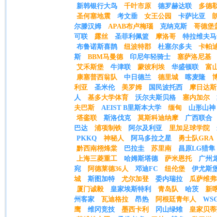
新韩银行大鸟
千叶市原
德罗赫达联
多德
圣何塞地震
考文垂
女王公园
卡萨比亚
尔滕汉姆
APAB布卢梅瑙
克纳克斯
哥德堡
可联
露丝
圣菲利佩篮
摩洛哥
特拉维夫马
布鲁诺斯喜鹊
纽波特郡
杜塞尔多夫
卡帕
斯
BBM马曼德
印尼年轻骑士
塞萨洛尼基
艾禾斯堡
牛津联
蒙彼利埃
华盛顿联
富
康塞普西翁队
中日德兰
德里城
喀麦隆
利亚
圣米伦
美罗姆
国民波托西
摩日达斯
人
基多大学体育
沃尔夫斯贝格
塞内加尔
夫巴斯
AEIST B里斯本大学
缅甸
山形山神
塔銮联
斯洛伐克
莫斯科迪纳摩
广西联合
巴达
浦项制铁
阿尔及利亚
里加足球学院
PKKQ
神秘人
阿马多拉之星
勇士队GRA
黔西南栩烽棠
巴拉圭
苏里南
昌原LG猎隼
上海三菱重工
哈姆斯塔德
萨米恩托
广州
宛
阿德莱德36人
邓迪FC
纽伦堡
伊尤斯
城
斯图加特
尤尔加登
委内瑞拉
瓜萨维弗
厦门诚毅
皇家埃斯特利
青岛队
哈茨
新
州客家
瓦迪格拉
昂热
阿根廷青年人
WS
鹰
维冈竞技
墨西卡利
冈山绿雉
皇家贝蒂