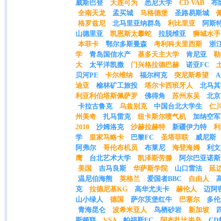
威斯巴登
大连可为
悉尼大学
CD VAB
布
全南天龙
孟买城
马格德堡
圣路易斯城
格罗兹尼
北马里亚纳群岛
利比里亚
阿斯
山德里亚
凯恩斯太攀蛇
拉脱维亚
狮城水手
本菲卡
鄂尔多斯曼森
考利科夫里西斯
浙
学
青岛国信水产
基多天主大学
肯尼亚
勒
大
太平洋凯撒
门兴格拉德巴赫
诺亚FC
贝河PE
卡尔维纳
福尔柯克
突尼斯希望
迪亚
榆林矿工旅投
塔尔卡西班牙人
北马其
利亚利伯塔斯佩萨罗
佛得角
苏州东吴
北京
卡拉古鲁克
乌兹别克
中国台北大学生
仁
州美奇
扎马雷克
纽卡斯尔喷气机
加纳空军
2010
沙姆洛克
沙赫拉赫特
新疆伊力特
利
学
皇家马略卡
巴黎FC
圣塔菲联
威尼斯
阿弗尔
哥伦布机员
布莱尼
海登海姆
利文
鹰
台北艺术大学
凯泽斯劳滕
阿尔巴亚诺斯
美国
吉马良斯
华萨斯学院
山口雷法
延
温尼伯海熊
英格兰
爱国者BBC
自由人
克
拉德尼基KG
高华尤夫卡
赫伦人
迈阿
山小绿人
德国
萨尔茨堡红牛
巴塞尔
多伦
青海昆仑
波希米亚人
鸟栖砂岩
新加坡
斯顿联
VSA
帕福斯FC
阿布扎比半岛
CD