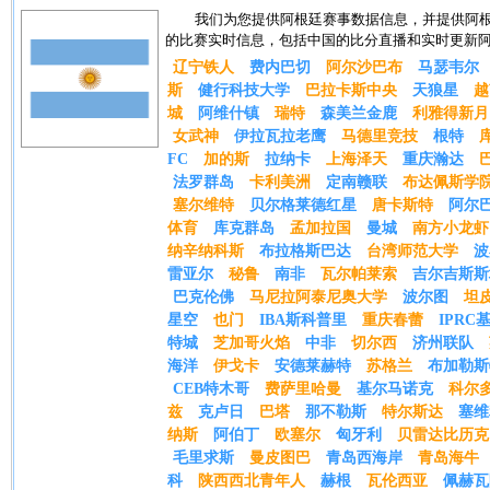
我们为您提供阿根廷赛事数据信息，并提供阿
的比赛实时信息，包括中国的比分直播和实时更新
辽宁铁人
费内巴切
阿尔沙巴布
马瑟韦尔
斯
健行科技大学
巴拉卡斯中央
天狼星
越
城
阿维什镇
瑞特
森美兰金鹿
利雅得新月
女武神
伊拉瓦拉老鹰
马德里竞技
根特
FC
加的斯
拉纳卡
上海泽天
重庆瀚达
法罗群岛
卡利美洲
定南赣联
布达佩斯学
塞尔维特
贝尔格莱德红星
唐卡斯特
阿尔
体育
库克群岛
孟加拉国
曼城
南方小龙虾
纳辛纳科斯
布拉格斯巴达
台湾师范大学
波
雷亚尔
秘鲁
南非
瓦尔帕莱索
吉尔吉斯斯
巴克伦佛
马尼拉阿泰尼奥大学
波尔图
坦
星空
也门
IBA斯科普里
重庆春蕾
IPRC
特城
芝加哥火焰
中非
切尔西
济州联队
海洋
伊戈卡
安德莱赫特
苏格兰
布加勒斯
CEB特木哥
费萨里哈曼
基尔马诺克
科尔
兹
克卢日
巴塔
那不勒斯
特尔斯达
塞维
纳斯
阿伯丁
欧塞尔
匈牙利
贝雷达比历克
毛里求斯
曼皮图巴
青岛西海岸
青岛海牛
科
陕西西北青年人
赫根
瓦伦西亚
佩赫瓦