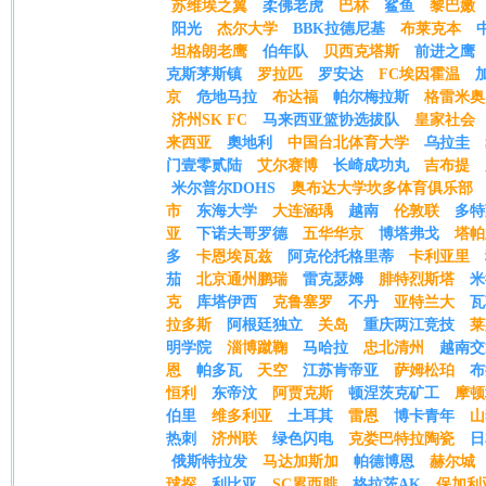
苏维埃之翼
柔佛老虎
巴林
鲨鱼
黎巴嫩
阳光
杰尔大学
BBK拉德尼基
布莱克本
坦格朗老鹰
伯年队
贝西克塔斯
前进之鹰
克斯茅斯镇
罗拉匹
罗安达
FC埃因霍温
京
危地马拉
布达福
帕尔梅拉斯
格雷米奥
济州SK FC
马来西亚篮协选拔队
皇家社会
来西亚
奧地利
中国台北体育大学
乌拉圭
门壹零贰陆
艾尔赛博
长崎成功丸
吉布提
米尔普尔DOHS
奥布达大学坎多体育俱乐部
市
东海大学
大连涵瑀
越南
伦敦联
多特
亚
下诺夫哥罗德
五华华京
博塔弗戈
塔帕
多
卡恩埃瓦兹
阿克伦托格里蒂
卡利亚里
茄
北京通州鹏瑞
雷克瑟姆
腓特烈斯塔
米
克
库塔伊西
克鲁塞罗
不丹
亚特兰大
瓦
拉多斯
阿根廷独立
关岛
重庆两江竞技
莱
明学院
淄博蹴鞠
马哈拉
忠北清州
越南交
恩
帕多瓦
天空
江苏肯帝亚
萨姆松珀
布
恒利
东帝汶
阿贾克斯
顿涅茨克矿工
摩顿
伯里
维多利亚
土耳其
雷恩
博卡青年
山
热刺
济州联
绿色闪电
克娄巴特拉陶瓷
日
俄斯特拉发
马达加斯加
帕德博恩
赫尔城
球探
利比亚
SC累西腓
格拉茨AK
保加利