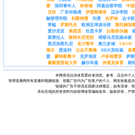
索
深圳青年人
林肯城
阿基拉斯学院
中国
汉坎
广东华南虎
伊普斯维奇
迈步学院
融管理学院
利斯特雷
印度
吉罗纳
达卡联
草蜢
罗斯托夫
欧洲足球俱乐部
斯托姆加
爱沙尼亚
美因茨
坎昆卡罗
比勒菲尔德
莫雷拉人
陕西长安竞技
塔斯马尼亚跳伞蚁
恩尼加斯扎尼
吴川青年
奥兰多城
UKSW
维尔
恩波利
云达不莱梅
RB大宫松鼠
迷
盟
蒙特斯奧卡
克罗地亚
卢多格雷茨
萨斯
康塞普西翁大学
赫尔辛基
伊基克体育
斯
本网资讯仅供体育爱好者浏览、参考，且仅作个人
智博直播网所有直播和视频链接、登载广告均为广告客户的个人、网友收集提供
链接的广告不得违反国家法律规定，如有违者，智
本站呈现的所有资料均由智博体育编辑发布，版权所有，严禁