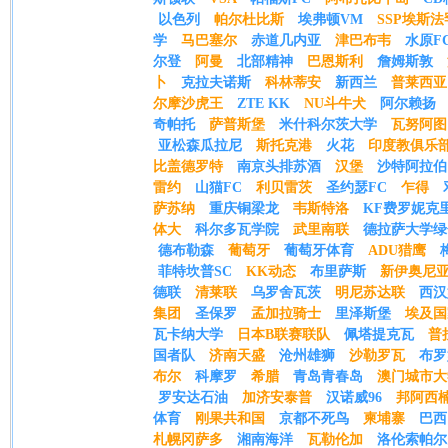
以色列
帕尔杜比斯
埃弗顿VM
SSP埃斯法
学
马巴塞尔
赤道几内亚
津巴布韦
水原F
尔登
阿曼
北部精神
巴恩斯利
詹姆斯敦
卜
克拉夫诺斯
科林蒂安
新西兰
普莱西亚
尔摩沙虎王
ZTE KK
NU斗牛犬
阿尔赖扬
奇帕托
萨普斯堡
米什科尔茨大学
瓦努阿图
亚松森瓜拉尼
斯托克港
火花
印度教俱乐
比盖德罗特
南京头排苏酒
汉堡
沙特阿拉伯
雷约
山猫FC
利贝雷茨
圣约瑟FC
乍得
萨苏纳
重庆铜梁龙
韦斯特洛
KF费罗妮克
体大
科尔多瓦学院
武里南联
德拉萨大学绿
德布勒森
葡萄牙
葡萄牙体育
ADU猎鹰
菲特坎普SC
KK动态
布里萨斯
新伊奥尼
德联
清莱联
乌罗舍瓦茨
明尼苏达联
西汉
集团
圣保罗
孟加拉骑士
里泽斯堡
埃及国
瓦卡纳大学
日本B联赛联队
佩塔提克瓦
普
国者队
济南天盛
沧州雄狮
沙勒罗瓦
布罗
布尔
科摩罗
希腊
青岛青春岛
澳门城市大
罗安达石油
加济安泰普
汉诺威96
邦阿西
体育
刚果共和国
京都不死鸟
柬埔寨
巴西
札幌冈萨多
湘南海洋
瓦勒伦加
洛伦索帕尔