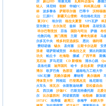
尔
蔚山HD
埃塞克斯
瓦斯科达伽马
桑德
轻人
泽尼特
朝鲜
华城FC
科科莫山猫
林
波多黎各
萨斯菲尔德
巴蒂卡
沃特福德
山
江原FC
新疆天山雪豹
布拉格杜克拉
富川FC
埃尔切
格拉夫夏普
VPS瓦萨
科
亚坎骑士
古尔加尼
兹林
富勒姆
圣胡安圣
毕尔巴鄂竞技
芬洛
国防与司法
萨德
布
伦敦闪电
澳门黑熊
兰斯
摩奇先驱者
马
尔多瓦中央
维多利亚选拔队
恩比
德利塔
费耶诺德
锡永
圣何塞
云斯卡尔达斯
安养
浪者
堪萨斯城竞技
本格拉之友
第比利斯国
功夫
帕丘卡
杜海勒
挪威
广西平果
斯佩
克石油
罗马尼亚
CD 新领袖
清水心跳
Q
圣洛伦索
迪拜国民
哈卡
多拉多斯
伊提
博尔
欧罗巴角
热那亚
越南电力工程大学
SBC红狮
克赖尔森姆
摩纳哥
奥尔德姆
湾体育大学
阿根廷
巴登黑杰克
格尼斯坦
火车头
埃瓦尔
休斯敦迪纳摩
亚松森自由
瓜
西汉姆
沙迦FC
巴斯克特桑托斯
北爱
尔
比尔森胜利
阿诺索西斯
哈勒姆
新加坡
1975FC
埃弗顿
谢周三
奈梅亨
剑桥大学
姆瑟
加拉塔萨雷
武汉长江
博莱斯拉夫
亚