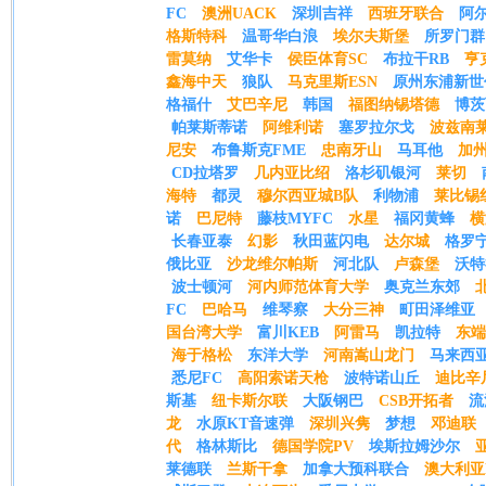
FC
澳洲UACK
深圳吉祥
西班牙联合
阿
格斯特科
温哥华白浪
埃尔夫斯堡
所罗门群
雷莫纳
艾华卡
侯臣体育SC
布拉干RB
亨
鑫海中天
狼队
马克里斯ESN
原州东浦新世
格福什
艾巴辛尼
韩国
福图纳锡塔德
博茨
帕莱斯蒂诺
阿维利诺
塞罗拉尔戈
波兹南
尼安
布鲁斯克FME
忠南牙山
马耳他
加
CD拉塔罗
几内亚比绍
洛杉矶银河
莱切
海特
都灵
穆尔西亚城B队
利物浦
莱比锡
诺
巴尼特
藤枝MYFC
水星
福冈黄蜂
横
长春亚泰
幻影
秋田蓝闪电
达尔城
格罗
俄比亚
沙龙维尔帕斯
河北队
卢森堡
沃特
波士顿河
河内师范体育大学
奥克兰东郊
FC
巴哈马
维琴察
大分三神
町田泽维亚
国台湾大学
富川KEB
阿雷马
凯拉特
东端
海于格松
东洋大学
河南嵩山龙门
马来西
悉尼FC
高阳索诺天枪
波特诺山丘
迪比辛
斯基
纽卡斯尔联
大阪钢巴
CSB开拓者
流
龙
水原KT音速弹
深圳兴隽
梦想
邓迪联
代
格林斯比
德国学院PV
埃斯拉姆沙尔
莱德联
兰斯干拿
加拿大预科联合
澳大利亚