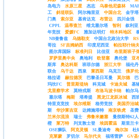
岛电力
水原三星
杰志
乌泰他尼森林
MA
工
斜堤联队
阿尔梅里亚
中国台北
金字塔
门奥
索尔亚
基肯达克
布雷达
四川金强
CPPL
温蒂查兰
维戈塞尔塔
智利
叙利亚
年竞技
爱媛FC
雅加达明灯
特木科地区
NB奎鲁兹
乌德勒支
中国台北政治大学
R
哥拉
SF吉姆納西
印度尼西亚
帕拉耶什纳
图尔库国际
标准列日
比佳亚
布里斯班子
罗萨里奥中央
奥地利
欧登塞
奥伦堡
亚
斯库
奥达科斯
班菲尔德
浙江大学
福伦丹
联合
乌干达
西泉
莱西斯
乌克兰
佛罗伦
格拉诺
赫拉德茨
巴黎圣日耳曼
莫尔德
巴
玛坎FC
普里斯堤纳
科克城
卡迪夫城
基
戈里察学术
莫特戎斯
布洛马波卡纳
帕尔马
塞尔塔
梅斯
塔希提
黑龙江龙跃冰城
西
特里克竞技
埃尔维斯
格劳竞技
美国乔治城
斯
华沙莱吉亚
达姆施塔特
南京铁虎
圣费
兰米尔流浪
瑞士
弗鲁米嫩塞
曼彻斯特62人
橙
莱万特
列支敦士登
埃因霍温
斯里兰卡
OSE狮队
阿克灵顿
SL曼迪奇
梅尔加
杜
克莱蒙
罗切尔
马尔代夫
福塔雷萨
GV圣