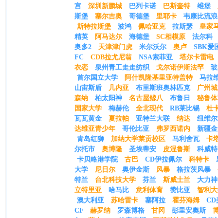
宫
深圳新鹏城
巴列卡诺
巴斯奎特
维堡
斯堡
塞尔吉奥
哥德堡
里耶卡
韦康比流浪
斯特拉斯堡
波鸿
佩哈亚克
拉斯瑟
皇家
精英
阿马达尔
海德堡
SC相模原
法尔科
奥多2
天津津门虎
米尔沃尔
奥卢
SBK
FC
CDB拉尤尼翁
NSA索菲亚
塔尔卡雷电
衣恋
泉州青工走走纺织
戈尔诺伊斯法罕
玻
首尔国立大学
阿什凯隆基里亚特盖特
马拉
山宙斯盾
几内亚
布里斯班奥林匹克
广州城
森纳
柏太阳神
名古屋鲸八
布鲁日
秘鲁体
国家大学
梅赫伦
全北现代
RB莱比锡
杜
瓦瓦黄金
夏拉帕
亚特兰大联
纳达
纽维尔
达维亚青少年
哥伦比亚
弗罗西诺内
新疆金
青岛红狮
加纳大学莱贡校区
马利舍瓦
卡
尔托市
奥博隆
圣埃蒂安
皮涅鲁斯
科威特
卡贝略港学院
古巴
CD伊拉佩尔
科特卡
大学
尼日尔
奥伊金斯
风暴
格拉茨风暴
特兰
台北科技大学
芬兰
斯威士兰
大力神
立特里亚
哈马比
意利体育
赞比亚
智利大
澳大利亚
苏哈雷卡
塞阿拉
霍芬海姆
C
CF
赫罗纳
罗森博格
甘冈
彭里安奧斯