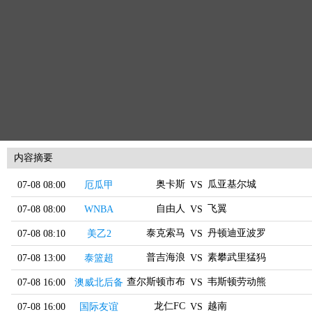
内容摘要
奥卡斯
瓜亚基尔城
07-08 08:00
厄瓜甲
VS
自由人
飞翼
07-08 08:00
WNBA
VS
泰克索马
丹顿迪亚波罗
07-08 08:10
美乙2
VS
普吉海浪
素攀武里猛犸
07-08 13:00
泰篮超
VS
查尔斯顿市布鲁斯后备队
韦斯顿劳动熊后备队
07-08 16:00
澳威北后备
VS
龙仁FC
越南
07-08 16:00
国际友谊
VS