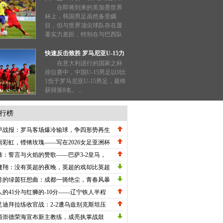
能否奏效？
在即将到来的美加墨世界
杯上，韩国男足虽然备受瞩
目，但与世界顶尖球队存在显
著实力差距，特别在与巴西队
的交锋中惨败两场，表现不如
预期。...
快速反击致胜 罗马尼亚U-15力
压中国队
在意大利进行的国家之杯
排位赛中，中国U-15男足以0比
1负于罗马尼亚U-15男足，最终
获得第8名。...
行榜
甲战报：罗马客场爆冷输球，争四形势再生
数，劳塔罗刷新纪录国米高歌猛进！
雨彩虹，铿锵玫瑰——写在2026女足亚洲杯
战关键节点的深情礼赞
炜：誓言与火焰的赞歌——巴萨3-2皇马，
甲冠军悬念在五月重生
健翔：没有英超的夜晚，英超的戏却比英超
英超！
月的绿茵狂想曲：成都一骑绝尘，青春风暴
卷中超
人的41分与红狮的-10分——辽宁铁人半程
跑，广州队年轻化爬坡，中甲这季是"老钱
足迪拜拉练收官战：2-2遭乌兹别克斯坦压
沉+新钱冲超"的双向道
绝平，邵佳一执教初现战术雏形
西崇德荣海宣布新主教练，成亮执掌战鼓