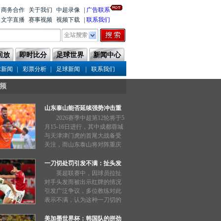
商务合作
关于我们
中超录像
|
广告联系
文字直播
赛事视频
视频下载
|
联系我们
回放
即时比分
足球世界
新闻中心
|
|
|
球新闻
彩票分析
足球新闻
联系我们
频
山东泰山能否延续强势冲击重
庆铜梁龙？
2026赛季中超第12轮将于5
月15-16日进行，其中成都蓉城
与天津津门虎的首尾大战备受
关注，而山东泰山将对阵重庆
铜梁龙。与此同时，CCTV直播
安排也引发猜想，聚焦传统豪
一刀切处罚引发不满：扯头发
门的表现。...
也能被禁赛三场？
英超联赛中，因球员拉扯
对手头发而被出示红牌的情况
引发广泛争议，多位教练对此
表示不满，认为这种一刀切的
处罚过于严厉。...
美加墨世界杯：韩国队的拼劲