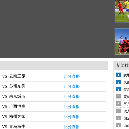
新闻排
1
意
云南玉昆
比分直播
VS
变
2
风
苏州东吴
比分直播
VS
备
3
贺
西
南京城市
比分直播
VS
4
黄
还
5
五
广西恒宸
比分直播
VS
席
6
铁
梅州客家
领
比分直播
VS
7
国
下
哨
8
山
青岛海牛
比分直播
VS