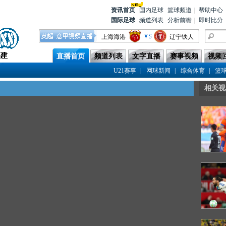
资讯首
页
国内足球
篮球频道
|
帮助中心
国际足球
频道列表
分析前瞻
|
即时比分
上海海港
辽宁铁人
上海申花
青岛西海岸
直播首页
频道列表
文字直播
赛事视频
视频
云南玉昆
武汉三镇
|
|
|
U21赛事
网球新闻
综合体育
篮
北京国安
重庆铜梁龙
相关视
大连英博
天津津门虎
山东泰山
成都蓉城