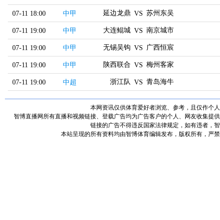
延边龙鼎
苏州东吴
07-11 18:00
中甲
VS
大连鲲城
南京城市
07-11 19:00
中甲
VS
无锡吴钩
广西恒宸
07-11 19:00
中甲
VS
陕西联合
梅州客家
07-11 19:00
中甲
VS
浙江队
青岛海牛
07-11 19:00
中超
VS
本网资讯仅供体育爱好者浏览、参考，且仅作个人
智博直播网所有直播和视频链接、登载广告均为广告客户的个人、网友收集提供
链接的广告不得违反国家法律规定，如有违者，智
本站呈现的所有资料均由智博体育编辑发布，版权所有，严禁