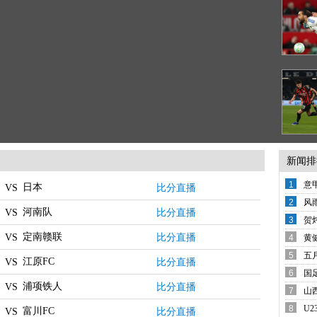
新闻排
1
意
日本
比分直播
VS
变
2
风
河南队
比分直播
VS
备
3
贺
西
定南赣联
比分直播
VS
4
黄
还
5
五
江原FC
比分直播
VS
席
6
国
浦项铁人
哨
比分直播
VS
7
山
8
U
富川FC
比分直播
VS