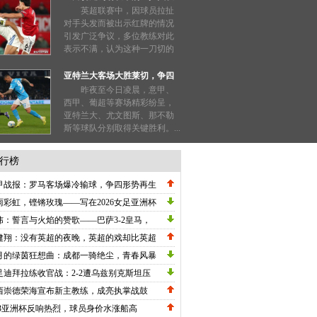
也能被禁赛三场？
英超联赛中，因球员拉扯
对手头发而被出示红牌的情况
引发广泛争议，多位教练对此
表示不满，认为这种一刀切的
处罚过于严厉。...
亚特兰大客场大胜莱切，争四
形势明朗
昨夜至今日凌晨，意甲、
西甲、葡超等赛场精彩纷呈，
亚特兰大、尤文图斯、那不勒
斯等球队分别取得关键胜利。...
行榜
甲战报：罗马客场爆冷输球，争四形势再生
数，劳塔罗刷新纪录国米高歌猛进！
雨彩虹，铿锵玫瑰——写在2026女足亚洲杯
战关键节点的深情礼赞
炜：誓言与火焰的赞歌——巴萨3-2皇马，
甲冠军悬念在五月重生
健翔：没有英超的夜晚，英超的戏却比英超
英超！
月的绿茵狂想曲：成都一骑绝尘，青春风暴
卷中超
足迪拜拉练收官战：2-2遭乌兹别克斯坦压
绝平，邵佳一执教初现战术雏形
西崇德荣海宣布新主教练，成亮执掌战鼓
23亚洲杯反响热烈，球员身价水涨船高