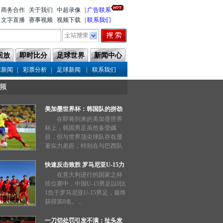
商务合作
关于我们
中超录像
|
广告联系
文字直播
赛事视频
视频下载
|
联系我们
回放
即时比分
足球世界
新闻中心
|
|
|
球新闻
彩票分析
足球新闻
联系我们
频
美加墨世界杯：韩国队的拼劲
能否奏效？
在即将到来的美加墨世界
杯上，韩国男足虽然备受瞩
目，但与世界顶尖球队存在显
著实力差距，特别在与巴西队
的交锋中惨败两场，表现不如
预期。...
快速反击致胜 罗马尼亚U-15力
压中国队
在意大利进行的国家之杯
排位赛中，中国U-15男足以0比
1负于罗马尼亚U-15男足，最终
获得第8名。...
一刀切处罚引发不满：扯头发