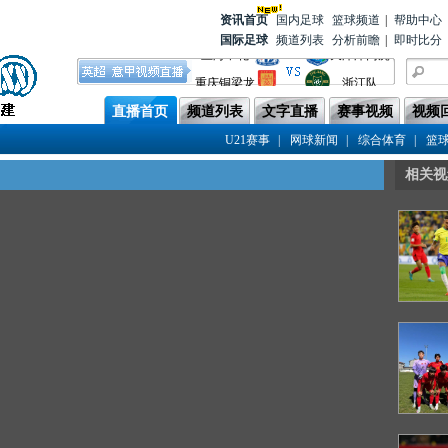
资讯首
页
国内足球
篮球频道
|
帮助中心
国际足球
频道列表
分析前瞻
|
即时比分
上海申花
天津津门虎
重庆铜梁龙
浙江队
青岛西海岸
成都蓉城
直播首页
频道列表
文字直播
赛事视频
视频
云南玉昆
上海海港
|
|
|
U21赛事
网球新闻
综合体育
篮
武汉三镇
深圳新鹏城
相关视
大连英博
山东泰山