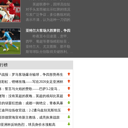
也能被禁赛三场？
英超联赛中，因球员拉扯
对手头发而被出示红牌的情况
引发广泛争议，多位教练对此
表示不满，认为这种一刀切的
处罚过于严厉。...
亚特兰大客场大胜莱切，争四
形势明朗
昨夜至今日凌晨，意甲、
西甲、葡超等赛场精彩纷呈，
亚特兰大、尤文图斯、那不勒
斯等球队分别取得关键胜利。...
行榜
甲战报：罗马客场爆冷输球，争四形势再生
数，劳塔罗刷新纪录国米高歌猛进！
雨彩虹，铿锵玫瑰——写在2026女足亚洲杯
战关键节点的深情礼赞
炜：誓言与火焰的赞歌——巴萨3-2皇马，
甲冠军悬念在五月重生
健翔：没有英超的夜晚，英超的戏却比英超
英超！
月的绿茵狂想曲：成都一骑绝尘，青春风暴
卷中超
足迪拜拉练收官战：2-2遭乌兹别克斯坦压
绝平，邵佳一执教初现战术雏形
西崇德荣海宣布新主教练，成亮执掌战鼓
23亚洲杯反响热烈，球员身价水涨船高