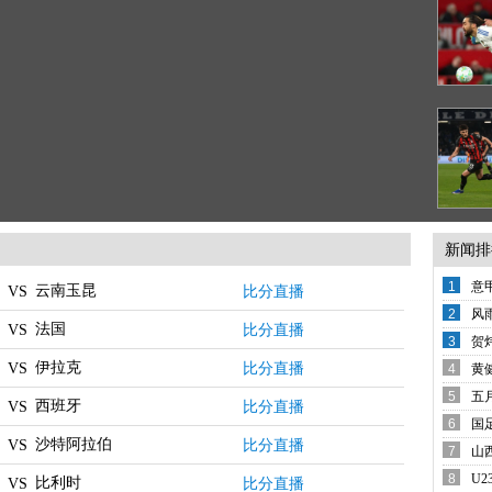
新闻排
1
意
云南玉昆
比分直播
VS
变
2
风
法国
比分直播
VS
备
3
贺
西
伊拉克
比分直播
VS
4
黄
还
5
五
西班牙
比分直播
VS
席
6
国
沙特阿拉伯
哨
比分直播
VS
7
山
8
U
比利时
比分直播
VS