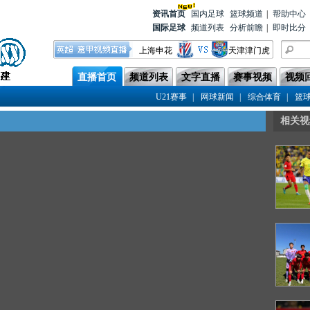
资讯首
页
国内足球
篮球频道
|
帮助中心
国际足球
频道列表
分析前瞻
|
即时比分
上海申花
天津津门虎
重庆铜梁龙
浙江队
直播首页
频道列表
文字直播
赛事视频
视频
青岛西海岸
成都蓉城
|
|
|
U21赛事
网球新闻
综合体育
篮
云南玉昆
上海海港
相关视
武汉三镇
深圳新鹏城
大连英博
山东泰山