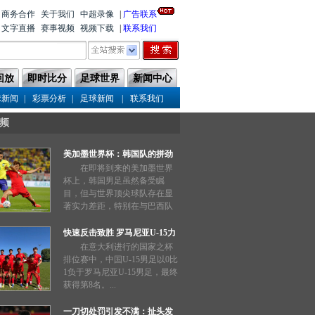
商务合作
关于我们
中超录像
|
广告联系
文字直播
赛事视频
视频下载
|
联系我们
回放
即时比分
足球世界
新闻中心
|
|
|
球新闻
彩票分析
足球新闻
联系我们
频
美加墨世界杯：韩国队的拼劲
能否奏效？
在即将到来的美加墨世界
杯上，韩国男足虽然备受瞩
目，但与世界顶尖球队存在显
著实力差距，特别在与巴西队
的交锋中惨败两场，表现不如
预期。...
快速反击致胜 罗马尼亚U-15力
压中国队
在意大利进行的国家之杯
排位赛中，中国U-15男足以0比
1负于罗马尼亚U-15男足，最终
获得第8名。...
一刀切处罚引发不满：扯头发