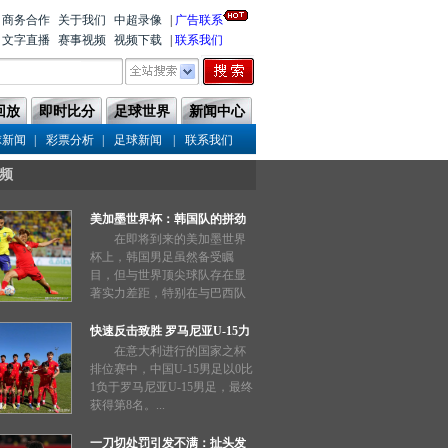
商务合作
关于我们
中超录像
|
广告联系
文字直播
赛事视频
视频下载
|
联系我们
回放
即时比分
足球世界
新闻中心
|
|
|
球新闻
彩票分析
足球新闻
联系我们
频
美加墨世界杯：韩国队的拼劲
能否奏效？
在即将到来的美加墨世界
杯上，韩国男足虽然备受瞩
目，但与世界顶尖球队存在显
著实力差距，特别在与巴西队
的交锋中惨败两场，表现不如
预期。...
快速反击致胜 罗马尼亚U-15力
压中国队
在意大利进行的国家之杯
排位赛中，中国U-15男足以0比
1负于罗马尼亚U-15男足，最终
获得第8名。...
一刀切处罚引发不满：扯头发