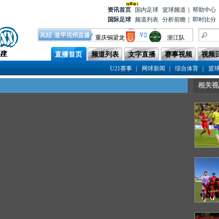
资讯首
页
国内足球
篮球频道
|
帮助中心
国际足球
频道列表
分析前瞻
|
即时比分
上海申花
天津津门虎
重庆铜梁龙
浙江队
青岛西海岸
成都蓉城
直播首页
频道列表
文字直播
赛事视频
视频
云南玉昆
上海海港
|
|
|
U21赛事
网球新闻
综合体育
篮
武汉三镇
深圳新鹏城
相关视
大连英博
山东泰山