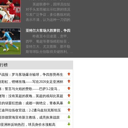
也能被禁赛三场？
英超联赛中，因球员拉扯
对手头发而被出示红牌的情况
引发广泛争议，多位教练对此
表示不满，认为这种一刀切的
处罚过于严厉。...
亚特兰大客场大胜莱切，争四
形势明朗
昨夜至今日凌晨，意甲、
西甲、葡超等赛场精彩纷呈，
亚特兰大、尤文图斯、那不勒
斯等球队分别取得关键胜利。...
行榜
甲战报：罗马客场爆冷输球，争四形势再生
数，劳塔罗刷新纪录国米高歌猛进！
雨彩虹，铿锵玫瑰——写在2026女足亚洲杯
战关键节点的深情礼赞
炜：誓言与火焰的赞歌——巴萨3-2皇马，
甲冠军悬念在五月重生
健翔：没有英超的夜晚，英超的戏却比英超
英超！
月的绿茵狂想曲：成都一骑绝尘，青春风暴
卷中超
足迪拜拉练收官战：2-2遭乌兹别克斯坦压
绝平，邵佳一执教初现战术雏形
西崇德荣海宣布新主教练，成亮执掌战鼓
23亚洲杯反响热烈，球员身价水涨船高