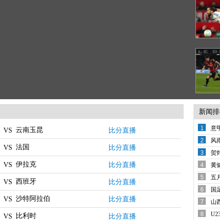
新闻排
1
意
云南玉昆
比分直播
VS
变
2
风
法国
比分直播
VS
备
3
贺
西
伊拉克
比分直播
VS
4
黄
还
5
五
西班牙
比分直播
VS
席
6
国
沙特阿拉伯
哨
比分直播
VS
7
山
8
U
比利时
比分直播
VS