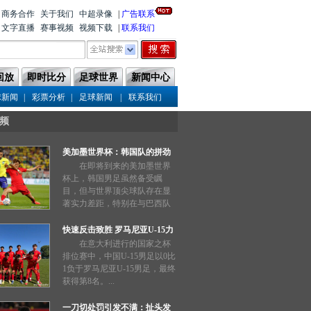
商务合作
关于我们
中超录像
|
广告联系
文字直播
赛事视频
视频下载
|
联系我们
回放
即时比分
足球世界
新闻中心
|
|
|
球新闻
彩票分析
足球新闻
联系我们
频
美加墨世界杯：韩国队的拼劲
能否奏效？
在即将到来的美加墨世界
杯上，韩国男足虽然备受瞩
目，但与世界顶尖球队存在显
著实力差距，特别在与巴西队
的交锋中惨败两场，表现不如
预期。...
快速反击致胜 罗马尼亚U-15力
压中国队
在意大利进行的国家之杯
排位赛中，中国U-15男足以0比
1负于罗马尼亚U-15男足，最终
获得第8名。...
一刀切处罚引发不满：扯头发