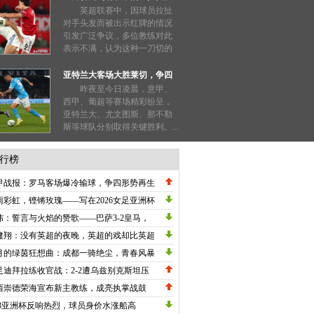
也能被禁赛三场？
英超联赛中，因球员拉扯
对手头发而被出示红牌的情况
引发广泛争议，多位教练对此
表示不满，认为这种一刀切的
处罚过于严厉。...
亚特兰大客场大胜莱切，争四
形势明朗
昨夜至今日凌晨，意甲、
西甲、葡超等赛场精彩纷呈，
亚特兰大、尤文图斯、那不勒
斯等球队分别取得关键胜利。...
行榜
甲战报：罗马客场爆冷输球，争四形势再生
数，劳塔罗刷新纪录国米高歌猛进！
雨彩虹，铿锵玫瑰——写在2026女足亚洲杯
战关键节点的深情礼赞
炜：誓言与火焰的赞歌——巴萨3-2皇马，
甲冠军悬念在五月重生
健翔：没有英超的夜晚，英超的戏却比英超
英超！
月的绿茵狂想曲：成都一骑绝尘，青春风暴
卷中超
足迪拜拉练收官战：2-2遭乌兹别克斯坦压
绝平，邵佳一执教初现战术雏形
西崇德荣海宣布新主教练，成亮执掌战鼓
23亚洲杯反响热烈，球员身价水涨船高