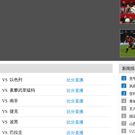
新闻排
1
意
以色列
比分直播
VS
变
2
风
素攀武里猛犸
比分直播
VS
备
3
贺
西
南非
比分直播
VS
4
黄
还
5
五
捷克
比分直播
VS
席
6
国
波黑
哨
比分直播
VS
7
山
8
U
巴拉圭
比分直播
VS