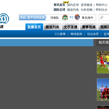
资讯首
页
国内足球
篮球频道
|
帮助中心
国际足球
频道列表
分析前瞻
|
即时比分
河南队
青岛海牛
北京国安
辽宁铁人
直播首页
频道列表
文字直播
赛事视频
视频
上海申花
天津津门虎
|
|
|
U21赛事
网球新闻
综合体育
篮
重庆铜梁龙
浙江队
相关视
青岛西海岸
成都蓉城
云南玉昆
上海海港