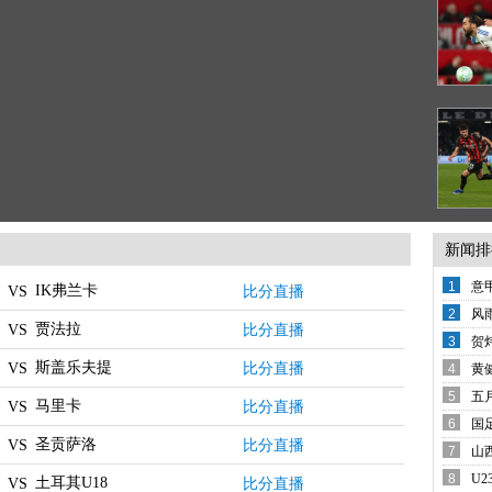
新闻排
1
意
IK弗兰卡
比分直播
VS
变
2
风
贾法拉
比分直播
VS
备
3
贺
西
K
斯盖乐夫提
比分直播
VS
4
黄
还
5
五
马里卡
比分直播
VS
席
6
国
圣贡萨洛
哨
比分直播
VS
7
山
8
U
土耳其U18
比分直播
VS