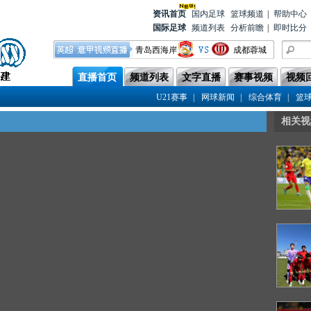
资讯首
页
国内足球
篮球频道
|
帮助中心
国际足球
频道列表
分析前瞻
|
即时比分
青岛西海岸
成都蓉城
云南玉昆
上海海港
直播首页
频道列表
文字直播
赛事视频
视频
河南队
青岛海牛
|
|
|
U21赛事
网球新闻
综合体育
篮
北京国安
辽宁铁人
上海申花
天津津门虎
相关视
重庆铜梁龙
浙江队