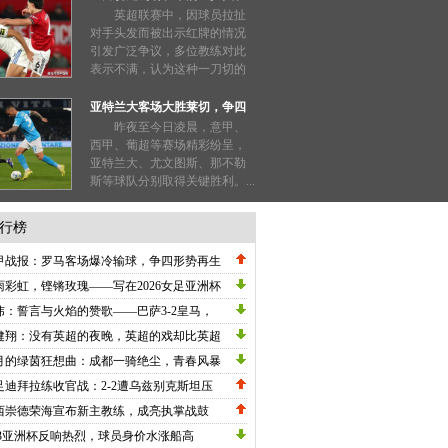
也能被禁赛三场？
英超联赛中，因球员拉扯
对手头发而被出示红牌的情况
引发广泛争议，多位教练对此
表示不满，认为这种一刀切的
处罚过于严厉。...
亚特兰大客场大胜莱切，争四
形势明朗
昨夜至今日凌晨，意甲、
西甲、葡超等赛场精彩纷呈，
亚特兰大、尤文图斯、那不勒
斯等球队分别取得关键胜利。...
行榜
甲战报：罗马客场爆冷输球，争四形势再生
数，劳塔罗刷新纪录国米高歌猛进！
雨彩虹，铿锵玫瑰——写在2026女足亚洲杯
战关键节点的深情礼赞
炜：誓言与火焰的赞歌——巴萨3-2皇马，
甲冠军悬念在五月重生
健翔：没有英超的夜晚，英超的戏却比英超
英超！
月的绿茵狂想曲：成都一骑绝尘，青春风暴
卷中超
足迪拜拉练收官战：2-2遭乌兹别克斯坦压
绝平，邵佳一执教初现战术雏形
西崇德荣海宣布新主教练，成亮执掌战鼓
23亚洲杯反响热烈，球员身价水涨船高