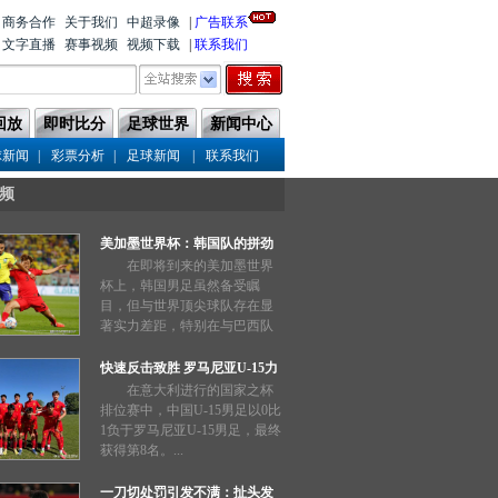
商务合作
关于我们
中超录像
|
广告联系
文字直播
赛事视频
视频下载
|
联系我们
回放
即时比分
足球世界
新闻中心
|
|
|
球新闻
彩票分析
足球新闻
联系我们
频
美加墨世界杯：韩国队的拼劲
能否奏效？
在即将到来的美加墨世界
杯上，韩国男足虽然备受瞩
目，但与世界顶尖球队存在显
著实力差距，特别在与巴西队
的交锋中惨败两场，表现不如
预期。...
快速反击致胜 罗马尼亚U-15力
压中国队
在意大利进行的国家之杯
排位赛中，中国U-15男足以0比
1负于罗马尼亚U-15男足，最终
获得第8名。...
一刀切处罚引发不满：扯头发