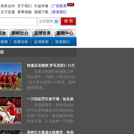
商务合作
关于我们
中超录像
|
广告联系
文字直播
赛事视频
视频下载
|
联系我们
回放
即时比分
足球世界
新闻中心
|
|
|
球新闻
彩票分析
足球新闻
联系我们
频
快速反击致胜 罗马尼亚U-15力
压中国队
在意大利进行的国家之杯
排位赛中，中国U-15男足以0比
1负于罗马尼亚U-15男足，最终
获得第8名。...
一刀切处罚引发不满：扯头发
也能被禁赛三场？
英超联赛中，因球员拉扯
对手头发而被出示红牌的情况
引发广泛争议，多位教练对此
表示不满，认为这种一刀切的
处罚过于严厉。...
亚特兰大客场大胜莱切，争四