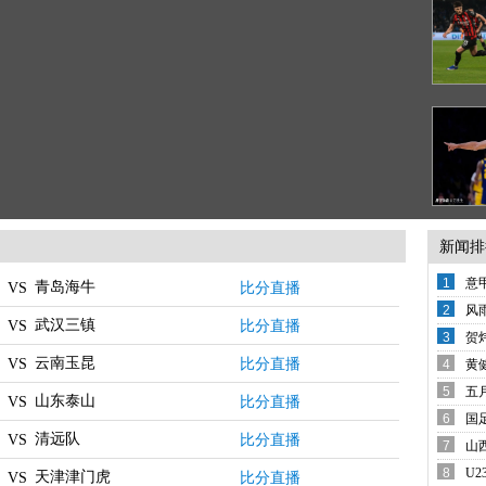
新闻排
1
意
青岛海牛
比分直播
VS
变
2
风
武汉三镇
比分直播
VS
备
3
贺
西
云南玉昆
比分直播
VS
4
黄
还
5
五
山东泰山
比分直播
VS
席
6
国
清远队
哨
比分直播
VS
7
山
8
U
天津津门虎
比分直播
VS