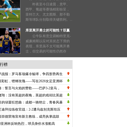
形势明朗
昨夜至今日凌晨，意甲、
西甲、葡超等赛场精彩纷呈，
亚特兰大、尤文图斯、那不勒
斯等球队分别取得关键胜利。...
库里离开勇士的可能性？双赢
局面值得探讨！
公牛队有意交易帕特里克-
威廉姆斯以应对其状态下滑的
表现，库里虽不太可能离开勇
士，但交易的可能性仍然存
在；...
行榜
甲战报：罗马客场爆冷输球，争四形势再生
数，劳塔罗刷新纪录国米高歌猛进！
雨彩虹，铿锵玫瑰——写在2026女足亚洲杯
战关键节点的深情礼赞
炜：誓言与火焰的赞歌——巴萨3-2皇马，
甲冠军悬念在五月重生
健翔：没有英超的夜晚，英超的戏却比英超
英超！
月的绿茵狂想曲：成都一骑绝尘，青春风暴
卷中超
足迪拜拉练收官战：2-2遭乌兹别克斯坦压
绝平，邵佳一执教初现战术雏形
西崇德荣海宣布新主教练，成亮执掌战鼓
23亚洲杯反响热烈，球员身价水涨船高