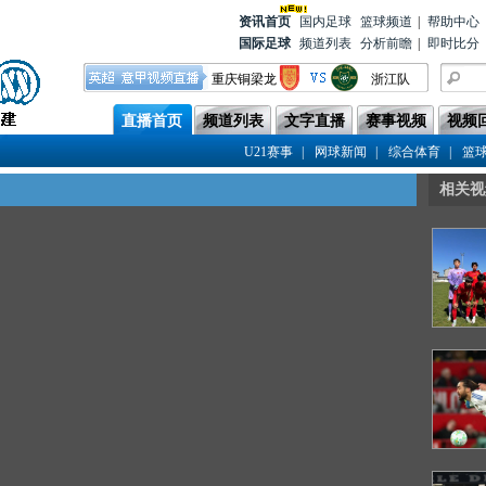
资讯首
页
国内足球
篮球频道
|
帮助中心
国际足球
频道列表
分析前瞻
|
即时比分
重庆铜梁龙
浙江队
青岛西海岸
成都蓉城
直播首页
频道列表
文字直播
赛事视频
视频
云南玉昆
上海海港
|
|
|
U21赛事
网球新闻
综合体育
篮
河南队
青岛海牛
北京国安
辽宁铁人
相关视
上海申花
天津津门虎