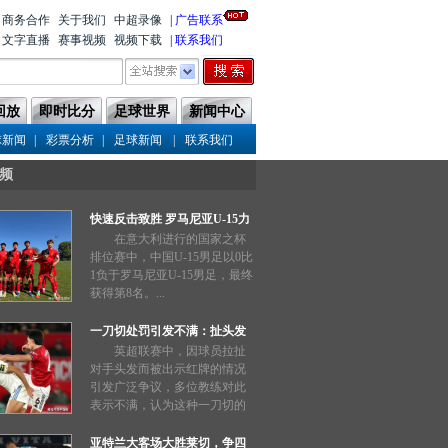
商务合作
关于我们
中超录像
|
广告联系
文字直播
赛事视频
视频下载
|
联系我们
回放
即时比分
足球世界
新闻中心
|
|
|
球新闻
彩票分析
足球新闻
联系我们
频
快速反击致胜 罗马尼亚U-15力
压中国队
在意大利进行的国家之杯
排位赛中，中国U-15男足以0比
1负于罗马尼亚U-15男足，最终
获得第8名。...
一刀切处罚引发不满：扯头发
也能被禁赛三场？
英超联赛中，因球员拉扯
对手头发而被出示红牌的情况
引发广泛争议，多位教练对此
表示不满，认为这种一刀切的
处罚过于严厉。...
亚特兰大客场大胜莱切，争四