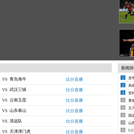
新闻排
1
意
青岛海牛
比分直播
VS
变
2
风
武汉三镇
比分直播
VS
备
3
贺
西
云南玉昆
比分直播
VS
4
黄
还
5
五
山东泰山
比分直播
VS
席
6
国
清远队
哨
比分直播
VS
7
山
8
U
天津津门虎
比分直播
VS