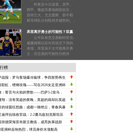
形势明朗
昨夜至今日凌晨，意甲、
西甲、葡超等赛场精彩纷呈，
亚特兰大、尤文图斯、那不勒
斯等球队分别取得关键胜利。...
库里离开勇士的可能性？双赢
局面值得探讨！
公牛队有意交易帕特里克-
威廉姆斯以应对其状态下滑的
表现，库里虽不太可能离开勇
士，但交易的可能性仍然存
在；...
行榜
甲战报：罗马客场爆冷输球，争四形势再生
数，劳塔罗刷新纪录国米高歌猛进！
雨彩虹，铿锵玫瑰——写在2026女足亚洲杯
战关键节点的深情礼赞
炜：誓言与火焰的赞歌——巴萨3-2皇马，
甲冠军悬念在五月重生
健翔：没有英超的夜晚，英超的戏却比英超
英超！
月的绿茵狂想曲：成都一骑绝尘，青春风暴
卷中超
足迪拜拉练收官战：2-2遭乌兹别克斯坦压
绝平，邵佳一执教初现战术雏形
西崇德荣海宣布新主教练，成亮执掌战鼓
23亚洲杯反响热烈，球员身价水涨船高