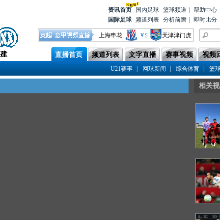
资讯首
页
国内足球
篮球频道
|
帮助中心
国际足球
频道列表
分析前瞻
|
即时比分
上海申花
天津津门虎
重庆铜梁龙
浙江队
直播首页
频道列表
文字直播
赛事视频
视频
青岛西海岸
成都蓉城
|
|
|
U21赛事
网球新闻
综合体育
篮
云南玉昆
上海海港
相关视
河南队
青岛海牛
北京国安
辽宁铁人