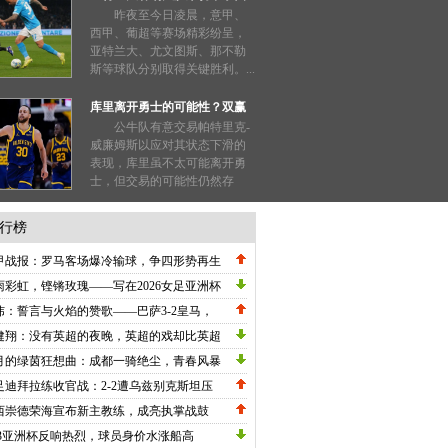
形势明朗
昨夜至今日凌晨，意甲、
西甲、葡超等赛场精彩纷呈，
亚特兰大、尤文图斯、那不勒
斯等球队分别取得关键胜利。...
库里离开勇士的可能性？双赢
局面值得探讨！
公牛队有意交易帕特里克-
威廉姆斯以应对其状态下滑的
表现，库里虽不太可能离开勇
士，但交易的可能性仍然存
在；...
行榜
甲战报：罗马客场爆冷输球，争四形势再生
数，劳塔罗刷新纪录国米高歌猛进！
雨彩虹，铿锵玫瑰——写在2026女足亚洲杯
战关键节点的深情礼赞
炜：誓言与火焰的赞歌——巴萨3-2皇马，
甲冠军悬念在五月重生
健翔：没有英超的夜晚，英超的戏却比英超
英超！
月的绿茵狂想曲：成都一骑绝尘，青春风暴
卷中超
足迪拜拉练收官战：2-2遭乌兹别克斯坦压
绝平，邵佳一执教初现战术雏形
西崇德荣海宣布新主教练，成亮执掌战鼓
23亚洲杯反响热烈，球员身价水涨船高