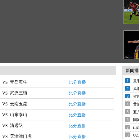
新闻排
1
意
青岛海牛
比分直播
VS
变
2
风
武汉三镇
比分直播
VS
备
3
贺
西
云南玉昆
比分直播
VS
4
黄
还
5
五
山东泰山
比分直播
VS
席
6
国
清远队
哨
比分直播
VS
7
山
8
U
天津津门虎
比分直播
VS