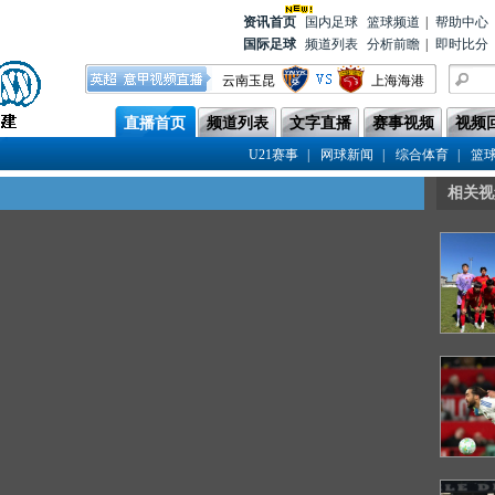
资讯首
页
国内足球
篮球频道
|
帮助中心
国际足球
频道列表
分析前瞻
|
即时比分
云南玉昆
上海海港
河南队
青岛海牛
直播首页
频道列表
文字直播
赛事视频
视频
北京国安
辽宁铁人
|
|
|
U21赛事
网球新闻
综合体育
篮
上海申花
天津津门虎
相关视
重庆铜梁龙
浙江队
青岛西海岸
成都蓉城