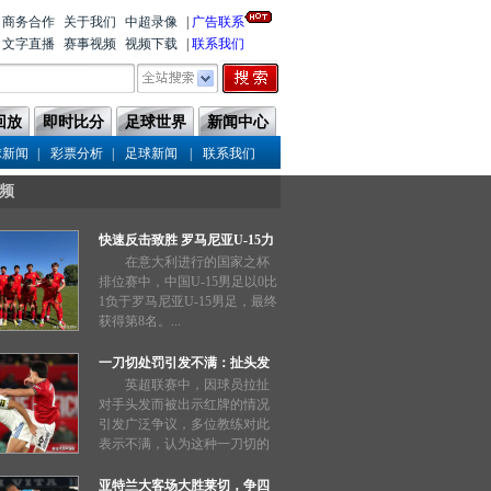
商务合作
关于我们
中超录像
|
广告联系
文字直播
赛事视频
视频下载
|
联系我们
回放
即时比分
足球世界
新闻中心
|
|
|
球新闻
彩票分析
足球新闻
联系我们
频
快速反击致胜 罗马尼亚U-15力
压中国队
在意大利进行的国家之杯
排位赛中，中国U-15男足以0比
1负于罗马尼亚U-15男足，最终
获得第8名。...
一刀切处罚引发不满：扯头发
也能被禁赛三场？
英超联赛中，因球员拉扯
对手头发而被出示红牌的情况
引发广泛争议，多位教练对此
表示不满，认为这种一刀切的
处罚过于严厉。...
亚特兰大客场大胜莱切，争四