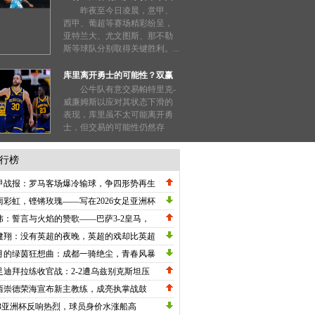
形势明朗
昨夜至今日凌晨，意甲、
西甲、葡超等赛场精彩纷呈，
亚特兰大、尤文图斯、那不勒
斯等球队分别取得关键胜利。...
库里离开勇士的可能性？双赢
局面值得探讨！
公牛队有意交易帕特里克-
威廉姆斯以应对其状态下滑的
表现，库里虽不太可能离开勇
士，但交易的可能性仍然存
在；...
行榜
甲战报：罗马客场爆冷输球，争四形势再生
数，劳塔罗刷新纪录国米高歌猛进！
雨彩虹，铿锵玫瑰——写在2026女足亚洲杯
战关键节点的深情礼赞
炜：誓言与火焰的赞歌——巴萨3-2皇马，
甲冠军悬念在五月重生
健翔：没有英超的夜晚，英超的戏却比英超
英超！
月的绿茵狂想曲：成都一骑绝尘，青春风暴
卷中超
足迪拜拉练收官战：2-2遭乌兹别克斯坦压
绝平，邵佳一执教初现战术雏形
西崇德荣海宣布新主教练，成亮执掌战鼓
23亚洲杯反响热烈，球员身价水涨船高