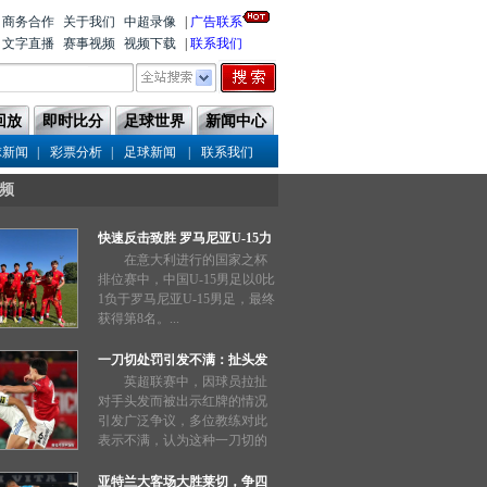
商务合作
关于我们
中超录像
|
广告联系
文字直播
赛事视频
视频下载
|
联系我们
回放
即时比分
足球世界
新闻中心
|
|
|
球新闻
彩票分析
足球新闻
联系我们
频
快速反击致胜 罗马尼亚U-15力
压中国队
在意大利进行的国家之杯
排位赛中，中国U-15男足以0比
1负于罗马尼亚U-15男足，最终
获得第8名。...
一刀切处罚引发不满：扯头发
也能被禁赛三场？
英超联赛中，因球员拉扯
对手头发而被出示红牌的情况
引发广泛争议，多位教练对此
表示不满，认为这种一刀切的
处罚过于严厉。...
亚特兰大客场大胜莱切，争四