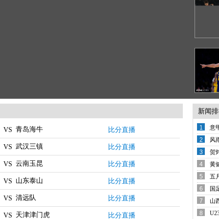
新闻排
1
意
青岛海牛
比分直播
VS
变
2
风
武汉三镇
比分直播
VS
备
3
贺
西
云南玉昆
比分直播
VS
4
黄
还
5
五
山东泰山
比分直播
VS
席
6
国
清远队
哨
比分直播
VS
7
山
8
U
天津津门虎
比分直播
VS