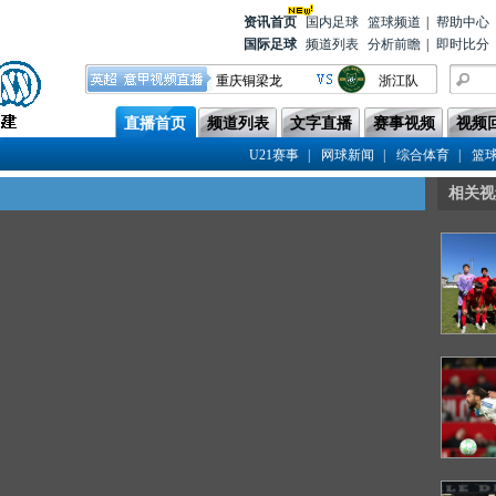
资讯首
页
国内足球
篮球频道
|
帮助中心
国际足球
频道列表
分析前瞻
|
即时比分
重庆铜梁龙
浙江队
青岛西海岸
成都蓉城
直播首页
频道列表
文字直播
赛事视频
视频
云南玉昆
上海海港
|
|
|
U21赛事
网球新闻
综合体育
篮
河南队
青岛海牛
相关视
北京国安
辽宁铁人
上海申花
天津津门虎