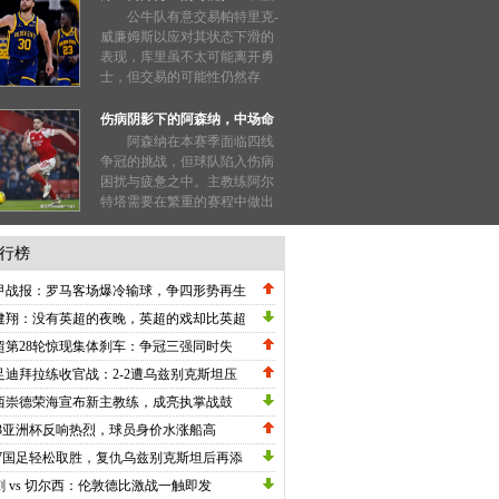
局面值得探讨！
公牛队有意交易帕特里克-
威廉姆斯以应对其状态下滑的
表现，库里虽不太可能离开勇
士，但交易的可能性仍然存
在；...
伤病阴影下的阿森纳，中场命
脉赖斯至关重要
阿森纳在本赛季面临四线
争冠的挑战，但球队陷入伤病
困扰与疲惫之中。主教练阿尔
特塔需要在繁重的赛程中做出
明智的选择，专注于英超和欧
冠，以避免重蹈覆辙。...
行榜
甲战报：罗马客场爆冷输球，争四形势再生
数，劳塔罗刷新纪录国米高歌猛进！
健翔：没有英超的夜晚，英超的戏却比英超
英超！
超第28轮惊现集体刹车：争冠三强同时失
，保级区上演惊天逆转
足迪拜拉练收官战：2-2遭乌兹别克斯坦压
绝平，邵佳一执教初现战术雏形
西崇德荣海宣布新主教练，成亮执掌战鼓
23亚洲杯反响热烈，球员身价水涨船高
17国足轻松取胜，复仇乌兹别克斯坦后再添
利
刺 vs 切尔西：伦敦德比激战一触即发