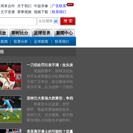
商务合作
关于我们
中超录像
|
广告联系
文字直播
赛事视频
视频下载
|
联系我们
回放
即时比分
足球世界
新闻中心
|
|
|
球新闻
彩票分析
足球新闻
联系我们
频
一刀切处罚引发不满：扯头发
也能被禁赛三场？
英超联赛中，因球员拉扯
对手头发而被出示红牌的情况
引发广泛争议，多位教练对此
表示不满，认为这种一刀切的
处罚过于严厉。...
亚特兰大客场大胜莱切，争四
形势明朗
昨夜至今日凌晨，意甲、
西甲、葡超等赛场精彩纷呈，
亚特兰大、尤文图斯、那不勒
斯等球队分别取得关键胜利。...
库里离开勇士的可能性？双赢