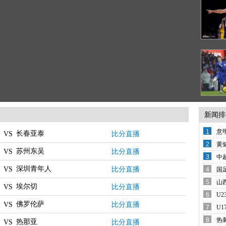
新闻排
1
意
长春亚泰
比分直播
VS
变
2
黄
苏州东吴
比分直播
VS
还
3
中
分
深圳青年人
比分直播
VS
4
国
哨
5
山
埃尔切
比分直播
VS
6
U
佛罗伦萨
比分直播
VS
7
U
胜
8
热
热那亚
比分直播
VS